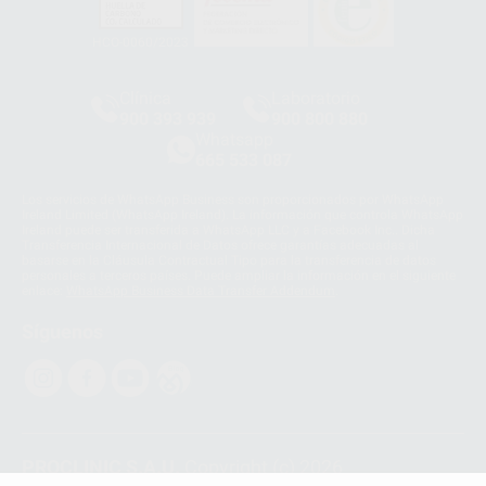
HCO-0060/2023
Clínica
Laboratorio
900 393 939
900 800 880
Whatsapp
665 533 087
Los servicios de WhatsApp Business son proporcionados por WhatsApp
Ireland Limited (WhatsApp Ireland). La información que controla WhatsApp
Ireland puede ser transferida a WhatsApp LLC y a Facebook Inc.. Dicha
Transferencia Internacional de Datos ofrece garantías adecuadas al
basarse en la Cláusula Contractual Tipo para la transferencia de datos
personales a terceros países. Puede ampliar la información en el siguiente
enlace:
WhatsApp Business Data Transfer Addendum
.
Síguenos
PROCLINIC S.A.U.
Copyright (c) 2026