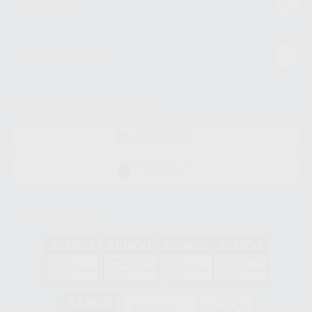
Conócenos
Guía de compra
Descarga nuestra App
DISPONIBLE EN
GOOGLE PLAY
DISPONIBLE EN
APP STORE
Acreditaciones
GA-2008/0342
SST-0118/2023
ER-0120/1997
GS-0001/2017