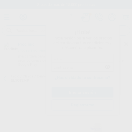
Stock de más de 15.000 productos
¡Hola!
Inicia sesión para ver los precios
del carrito con tus condiciones y
Proclinic
descuentos aplicados.
¿Todavía no tienes nuestra App?
¡Descárgala para ser siempre el primero en conocer nuestras
promociones y descuentos! Disponible en Google Play o App Store.
Google Play
Inicio
/
Clínica
/
Cementos
/
Cementos de obturación provisional
/
¿Has olvidado tu contraseña?
ELSOTEMP
Registrarme