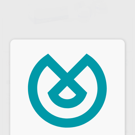
×
Oferta
ELSOTEMP
Marca
ELSODENT
Contenido
1 unidad de 28 g
Ref. Proclinic
0921
Ref. fabricante
TPP-B1
Oferta
12,54 €
Comprando
1 unidad
te ahorras el
10%
Desbloquea todas tus ventajas
Precio web