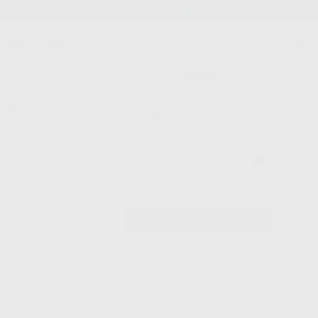
Stock de más de 15.000 productos
¡Hola!
Inicia sesión para ver los precios
del carrito con tus condiciones y
Proclinic
descuentos aplicados.
¿Todavía no tienes nuestra App?
¡Descárgala para ser siempre el primero en conocer nuestras
promociones y descuentos! Disponible en Google Play o App Store.
Google Play
Inicio
/
Equipamiento
/
Endodoncia
/
Motores endodoncia. accesorios.
/
¿Has olvidado tu contraseña?
BASE DE CARGA PARA D_ENDO ROTATORY PRO
Registrarme