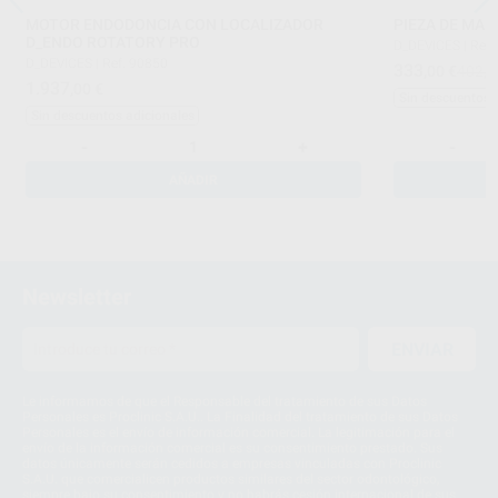
MOTOR ENDODONCIA CON LOCALIZADOR
PIEZA DE MA
D_ENDO ROTATORY PRO
D_DEVICES
|
Ref.
D_DEVICES
|
Ref. 90850
333
,00
€
402,0
1.937
,00
€
Sin descuentos 
Sin descuentos adicionales
-
+
-
AÑADIR
Newsletter
ENVIAR
Le informamos de que el Responsable del tratamiento de sus Datos
Personales es Proclinic S.A.U.. La Finalidad del tratamiento de sus Datos
Personales es el envío de información comercial. La legitimación para el
envío de la información comercial es su consentimiento prestado. Sus
datos únicamente serán cedidos a empresas vinculadas con Proclinic
S.A.U. que comercialicen productos similares del sector odontológico,
siempre bajo su consentimiento y no habrás cesión internacional de sus