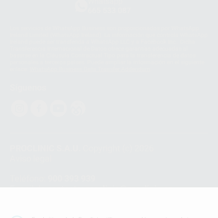
Whatsapp
665 533 087
Los servicios de WhatsApp Business son proporcionados por WhatsApp
Ireland Limited (WhatsApp Ireland). La información que controla WhatsApp
Ireland puede ser transferida a WhatsApp LLC y a Facebook Inc.. Dicha
Transferencia Internacional de Datos ofrece garantías adecuadas al
basarse en la Cláusula Contractual Tipo para la transferencia de datos
personales a terceros países. Puede ampliar la información en el siguiente
enlace:
WhatsApp Business Data Transfer Addendum
.
Síguenos
PROCLINIC S.A.U.
Copyright (c) 2026
Aviso legal
Teléfono:
900 393 939
E-mail de contacto:
proclinic@proclinic.es
Condiciones Generales de Contratación
y
Política