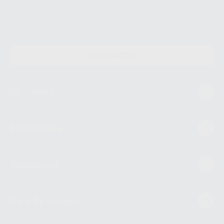
Datos Personales. Podrá ejercitar los derechos de acceso, rectificación,
supresión, limitación y/o oposición al tratamiento de datos, entre otros, a
través de lopd@proclinic.es. Si desea conocer información adicional sobre
el tratamiento de datos personales, acceda a:
Protección de datos
CONTACTO
Mi cuenta
Estudiantes
Conócenos
Guía de compra