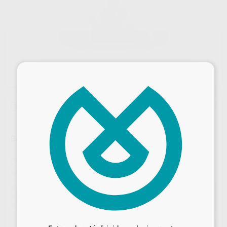
×
Sin descuentos adicionales
BASE DE CARGA PARA D_ENDO ROTATORY PRO
Marca
D_DEVICES
Contenido
1 Unidad
Ref. Proclinic
99413
Oferta
83,00 €
Comprando
1 unidad
te ahorras el
18%
Desbloquea todas tus ventajas
Precio web
Inicia sesión
para disfrutar de todos