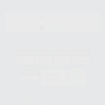
Descarga nuestra App
DISPONIBLE EN
GOOGLE PLAY
DISPONIBLE EN
APP STORE
Acreditaciones
GA-2008/0342
SST-0118/2023
ER-0120/1997
GS-0001/2017
HCO-0060/2023
Clínica
Laboratorio
900 393 939
900 800 880