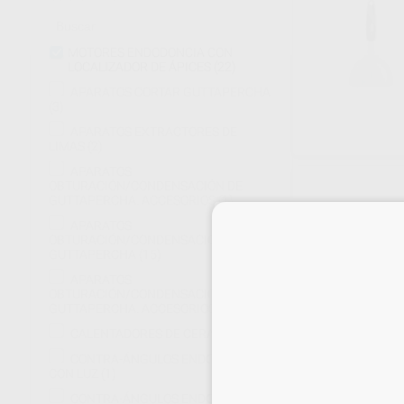
MOTORES ENDODONCIA CON
LOCALIZADOR DE ÁPICES
(22)
APARATOS CORTAR GUTTAPERCHA
(3)
APARATOS EXTRACTORES DE
LIMAS
(2)
APARATOS
OBTURACIÓN/CONDENSACIÓN DE
GUTTAPERCHA. ACCESORIOS
(1)
APARATOS
OBTURACIÓN/CONDENSACIÓN DE
GUTTAPERCHA
(15)
APARATOS
OBTURACIÓN/CONDENSACIÓN DE
GUTTAPERCHA. ACCESORIOS.
(16)
CALENTADORES DE CERA
(1)
CONTRA-ÁNGULOS ENDODONCIA
MOTOR ENDOD
CON LUZ
(1)
LOCALIZADOR
CONTRA-ÁNGULOS ENDODONCIA