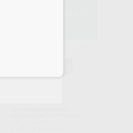
es
le
ER
MORITA
38%
428
Ref. 82210
eciales
MOTOR ENDODONCIA CON
LOCALIZADOR TRI AUTO ZX2+
Caja 1 PIEZA DE MANO.
1 CONTRAÁNGULO.
2.650
,00
€
4.262,90 €
1ELECTRO INTEGRADO PRESINSTALADO.