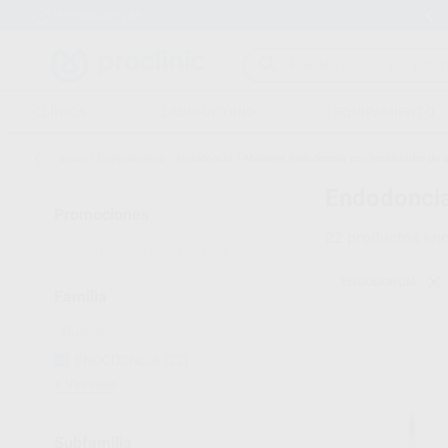
Entrega en 24h
15 días para cambiar de opinión
CLÍNICA
LABORATORIO
EQUIPAMIENTO
Inicio
/
Equipamiento
/
Endodoncia
/
Motores endodoncia con localizador de 
Endodoncia
Promociones
22
productos enc
VER SOLO OFERTAS
(20)
ENDODONCIA
Familia
ENDODONCIA
(22)
Ver más
Subfamilia