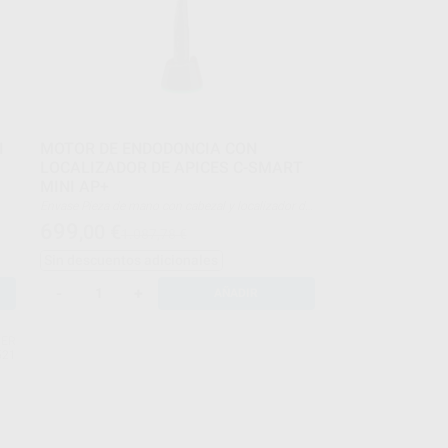
I
MOTOR DE ENDODONCIA CON
LOCALIZADOR DE APICES C-SMART
MINI AP+
les
Envase Pieza de mano con cabezal y localizador de
 +
ápices integrado + base de carga
699
,00
€
de
1.087,78 €
de
Sin descuentos adicionales
-
+
AÑADIR
ER
521