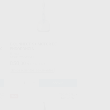
as
E-CONNECT S+ MOTOR DE
X-
ENDODONCIA
Envase
Motor endodoncia
Base de carga
850
,00
€
1.540,00 €
Cable de medición
lip
2 Ganchos para labios
Sin descuentos adicionales
2 Clips de archivo
na
-
+
AÑADIR
LUX
TECHNOFLUX
36%
497
Ref. 452500