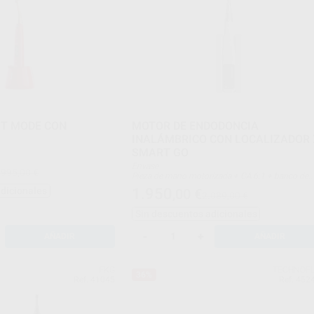
Manual de instrucciones
Certificado de aptitud
Tarjeta de garantía
Localizador Apex Tarjeta de localización de averí
Lista de embalaje
 T MODE CON
MOTOR DE ENDODONCIA
INALÁMBRICO CON LOCALIZADOR 
SMART GO
Envase
.995,00 €
Pieza de mano motorizada + CA 6:1 + banco de
alimentación + cargador + cable de medición + c
1.950
adicionales
,00
€
2.089,00 €
labial x 2 + clip para lima x 2 + boquilla de
pulverización tipo F + funda protectora de silico
Sin descuentos adicionales
para CA x 2 + funda protectora desechable para
pieza de mano x 10
-
+
AÑADIR
AÑADIR
FKG
TECHNOF
36%
Ref. 41045
Ref. 452