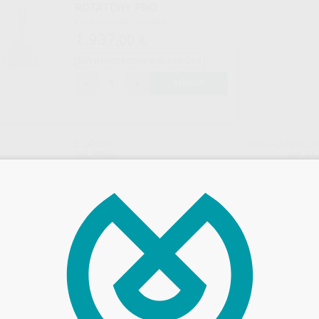
ROTATORY PRO
Envase Unidad principal.
Adaptador de alimentación.
1.937
,00
€
Sin descuentos adicionales
-
+
AÑADIR
D_DEVICES
DENTSPLY MAILLE
Ref. 90850
Ref. 34
ONCIA CON
MOTOR ENDODONCIA CON
 D_ENDO ROTATORY
LOCALIZADOR X-SMART PRO+