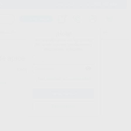
900 393 939
Envíos gratuitos desde 110€
Llama GRATIS a Clínica
Carrito mágico
UDIANTES
FOLLETOS
FORMACIONES
¡Hola!
Inicia sesión para ver los precios
del carrito con tus condiciones y
descuentos aplicados.
de apice
Ordenar por
¿Has olvidado tu contraseña?
tros
Registrarme