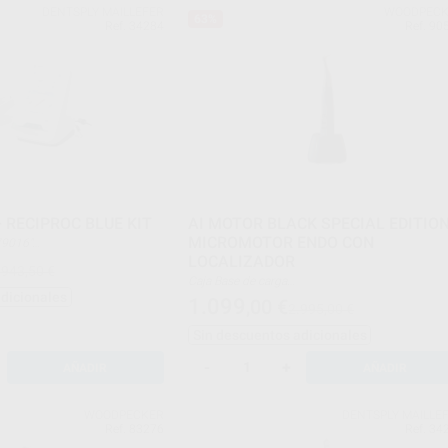
DENTSPLY MAILLEFER
WOODPECK
63%
Ref. 34284
Ref. 90
 RECIPROC BLUE KIT
AI MOTOR BLACK SPECIAL EDITIO
MICROMOTOR ENDO CON
rt Pro+ 6779016"
em Kit 24 - V041215025000
LOCALIZADOR
.943,50 €
ER KIT 60620115AHPJS
Caja Base de carga
Pieza de mano del motor
adicionales
1.099
,00
€
2.995,00 €
Contra ángulo
Boquilla de pulverización
Sin descuentos adicionales
Hilo de medición
Pinza para limar
Gancho de labio
-
+
AÑADIR
AÑADIR
08. Palpador
Manguitos aislantes desechables
Funda protectora de silicona
WOODPECKER
DENTSPLY MAILLE
Anillo "O
Ref. 83276
Ref. 34
Adaptador