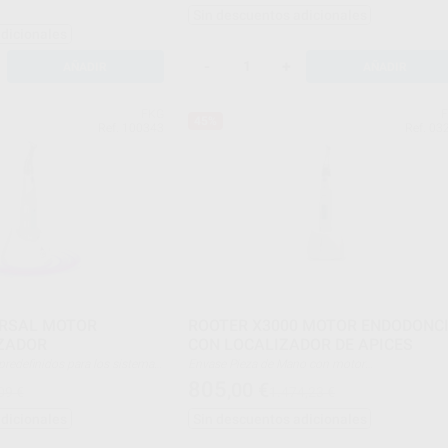
Sin descuentos adicionales
 de silicona
adicionales
e Led
-
+
AÑADIR
AÑADIR
FKG
45%
Ref. 100343
Ref. 03
ciones
dad
ERSAL MOTOR
ROOTER X3000 MOTOR ENDODONC
ZADOR
CON LOCALIZADOR DE APICES
Envase Pieza de Mano con motor
Base de carga
805
,00
€
09 €
1.474,23 €
Contra-ángulo
Adaptador boquilla pulverizadora (Spray Noozle)
adicionales
Sin descuentos adicionales
Cable de medición
ámbrico con localizador de
Clip de lima