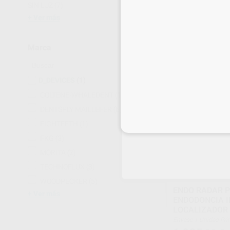
PRO
SIN LUZ
(7)
Envase Unidad prin
Ver más
Adaptador de alimen
1.937
,00
€
Sin descuentos 
Marca
-
+
D_DEVICES
(1)
COLTENE-WHALEDENT
(1)
DENTSPLY MAILLEFER
(6)
EIGHTEETH
(1)
Inicia 
FKG
(3)
MORITA
(2)
TECHNOFLUX
(3)
WOODPECKER
(5)
ENDO RADAR PRO M
Ver más
ENDODONCIA 
LOCALIZADOR
Envase 1 Unidad 
1 Micromotor inalámb