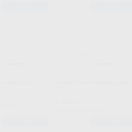
Clip Labial
Sonda de Contacto
-
+
AÑADIR
AÑADIR
Funda protectora Contra-ángulo
Junta tórica
Adaptador CA
DENTSPLY MAILLEFER
DENTSPLY MAILLE
Ref. 34278
Ref. 34
 WAVEGOLD KIT
X-SMART PRO+ PROTAPER ULTIMA
KIT
rt Pro+ 6779016"
ON BOX - W1G
Kit X-Smart Pro+ 6779016"
.943,50 €
TREATMENT SOLUTION BOX - PROTAPER ULTIM
2.593
,00
€
ER KIT 60620115AHPJS
2.943,50 €
B00PTULTS0KIT
adicionales
AH PLUS JET STARTER KIT 60620115AHPJS
Sin descuentos adicionales
-
+
AÑADIR
AÑADIR