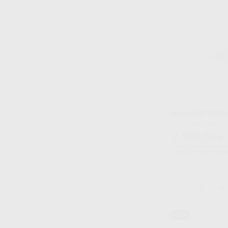
X-SMART PRO+
Kit X-Sma
RECIPROC blue Syst
2.593
,00
€
2
AH PLUS JET START
Sin descuentos 
-
+
63%