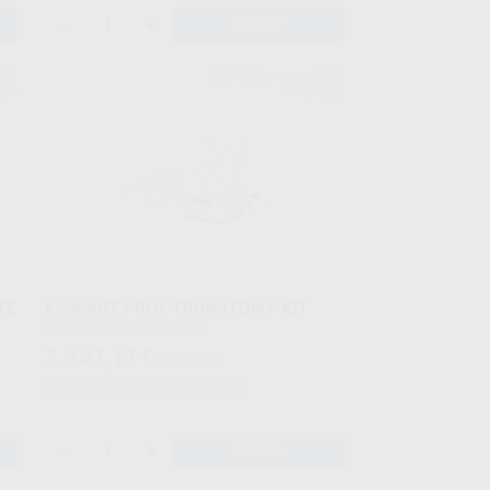
-
+
AÑADIR
FER
DENTSPLY MAILLEFER
280
Ref. 34282
TE
X-SMART PRO+ TRUNATOMY KIT
Kit X-Smart Pro+ 6779016"
TREATMENT SOLUTION BOX - TRUNATOMY
3.241
,17
€
3.411,76 €
B00TNMYTS0KIT
ATE
AH PLUS JET STARTER KIT 60620115AHPJS
Sin descuentos adicionales
-
+
AÑADIR