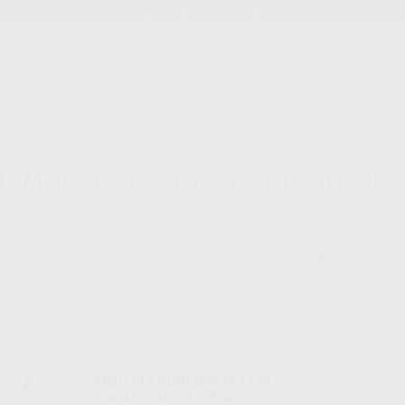
Stock de más de 15.000 productos
ORTODONCIA
CAD/CAM
EST
ápices
 -
Motor de endodoncia con localizador 
ontrados
MOTORES ENDODONCIA CON LOCALIZADOR DE ÁPICES
Borrar fil
D_DEVICES
Ref. 90850
MOTOR ENDODONCIA CON
LOCALIZADOR D_ENDO