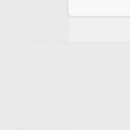
Inicia 
Características del producto
Proclinic informa:
Dentsply Sirona nuevos motores de Endodoncia: X-Smart Pro y X
DESCRIPCIÓN DEL PRODUCTO
Nuevos motores, con un torque de hasta 7,5 N/cm y velocidad
Smart Pro+ optimizan el rendimiento de los sistemas de limas 
reciprocante.
El localizador de ápice integrado en el motor X-Smart Pro+, pr
la interfaz de pantalla táctil proporciona un fácil acceso a la c
para adaptarse a los tratamientos del mañana.