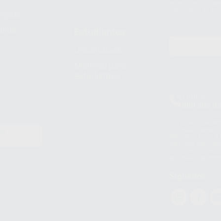
entre otros, a trav
tratamiento de dat
legales
pida
Estudiantes
Odontobook
Material para
estudiantes
Clínica
900 393 9
Los servicios de W
(WhatsApp Ireland)
EN
WhatsApp LLC y a F
E
garantías adecuadas
datos personales a 
WhatsApp Busines
Síguenos