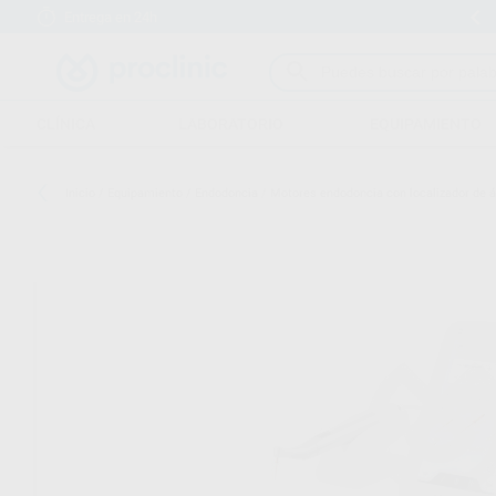
Entrega en 24h
15 días para cambiar de opinión
CLÍNICA
LABORATORIO
EQUIPAMIENTO
Inicio
/
Equipamiento
/
Endodoncia
/
Motores endodoncia con localizador de 