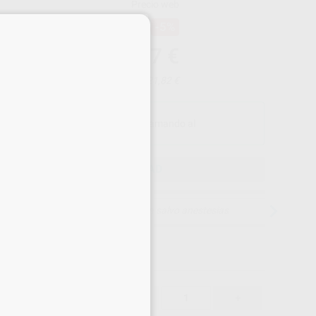
Precio web
×
-5%
¡Mejor oferta!
3.241
,17
€
11,76 €
Precio con IVA incluido 3.921,82 €
PRODUCTO FINANCIABLE
Fináncialo
hasta en 60 cuotas llamando al
900 39 39 39
ELEGIR CANTIDAD
15 días para cambiar de opinión salvo anestesias
3.241,17 €
%
-
+