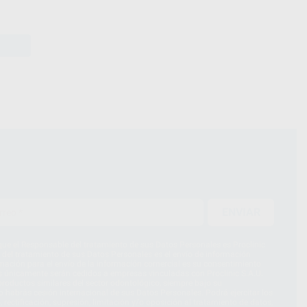
ENVIAR
ue el Responsable del tratamiento de sus Datos Personales es Proclinic
d del tratamiento de sus Datos Personales es el envío de información
imación para el envío de la información comercial es su consentimiento
s únicamente serán cedidos a empresas vinculadas con Proclinic S.A.U.
roductos similares del sector odontológico, siempre bajo su
 habrás cesión internacional de sus Datos Personales. Podrá ejercitar los
 rectificación, supresión, limitación y/o oposición al tratamiento de datos,