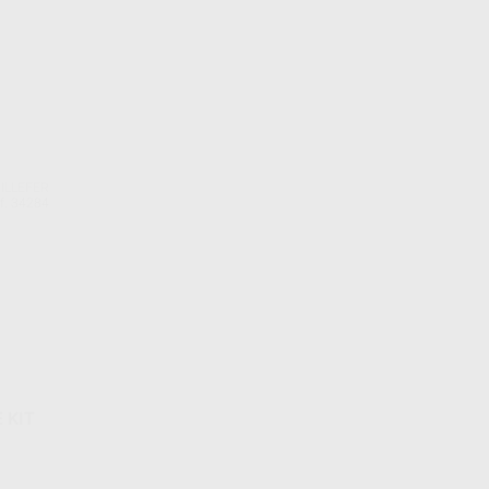
ILLEFER
f. 34284
 KIT
25000
JS