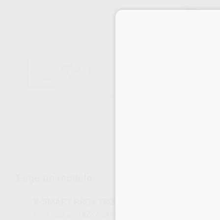
Envíos gratuitos desde 110€
Elige un modelo
X-SMART PRO+ TRUNATOMY KIT
34282
B00XSPPTN0KIT
Ref. Proclinic
Ref. fabricante