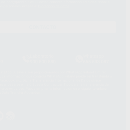
és de lopd@proclinic.es. Si desea conocer información adicional sobre el
os personales, acceda a:
Protección de datos
CONTACTO
Laboratorio
Whatsapp
39
900 800 880
665 533 087
hatsApp Business son proporcionados por WhatsApp Ireland Limited
. La información que controla WhatsApp Ireland puede ser transferida a
acebook Inc.. Dicha Transferencia Internacional de Datos ofrece
 al basarse en la Cláusula Contractual Tipo para la transferencia de
terceros países. Puede ampliar la información en el siguiente enlace:
s Data Transfer Addendum
.