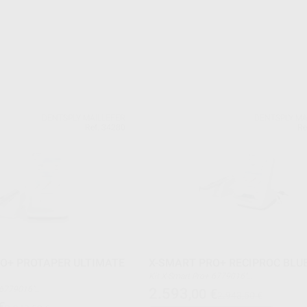
DENTSPLY MAILLEFER
DENTSPLY MA
Ref. 34280
Re
O+ PROTAPER ULTIMATE
X-SMART PRO+ RECIPROC BLUE
Kit X-Smart Pro+ 6779016"
RECIPROC blue System Kit 24 - V0412150
Kit X-Smart Pro+ 6779016"
2.593
,00
€
2.943,50 €
AH PLUS JET STARTER KIT 60620115AHP
TION BOX - PROTAPER ULTIMATE
€