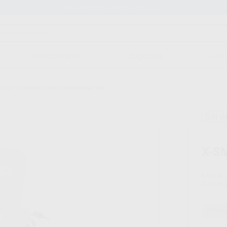
Stock de más de 15.000 productos
ORTODONCIA
CAD/CAM
EST
ápices
/
X-SMART PRO+ TRUNATOMY KIT
Sin d
X-S
Marca
Conteni
Oferta