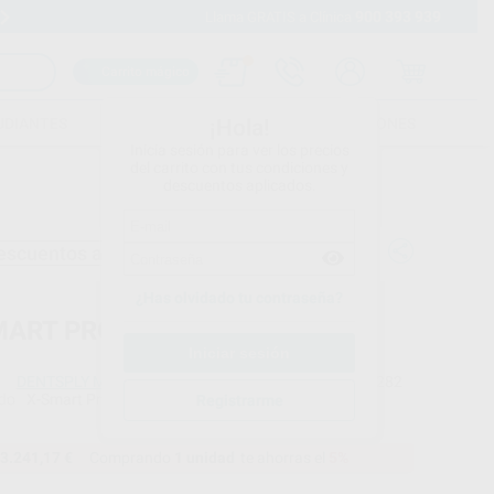
900 393 939
Envíos gratuitos desde 110€
Llama GRATIS a Clínica
Carrito mágico
UDIANTES
FOLLETOS
FORMACIONES
¡Hola!
Inicia sesión para ver los precios
del carrito con tus condiciones y
descuentos aplicados.
escuentos adicionales
¿Has olvidado tu contraseña?
MART PRO+ TRUNATOMY KIT
DENTSPLY MAILLEFER
Ref. Proclinic
34282
do
X-Smart Pro+ 6779016"
TREATMENT SOLUTION BOX - TRUNATOMY B00TNMYTS0KIT
Ref. fabricante
Registrarme
B00XSPPTN0KIT
3.241,17 €
Comprando
1 unidad
te ahorras el
5%