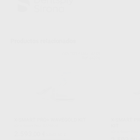
Productos relacionados
DENTSPLY MAILLEFER
Ref. 34278
X-SMART PRO+ WAVEGOLD KIT
X-SMART PR
KIT
Kit X-Smart Pro+ 6779016"
TREATMENT SOLUTION BOX - W1G
2.593
,00
€
2.943,50 €
B00W1G0TS0KIT
TREATMENT SOLU
2.593
,00
AH PLUS JET STARTER KIT 60620115AHPJS