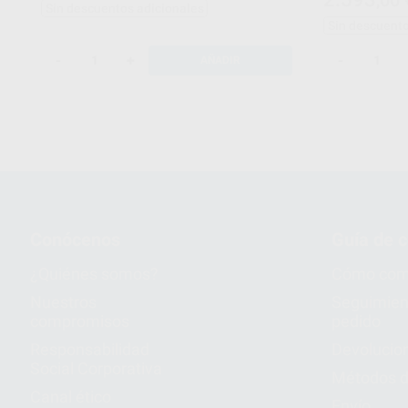
B00PTULTS0KIT
Sin descuentos adicionales
AH PLUS JET ST
Sin descuento
-
+
-
AÑADIR
Conócenos
Guía de 
¿Quiénes somos?
Cómo com
Nuestros
Seguimien
compromisos
pedido
Responsabilidad
Devolucio
Social Corporativa
Métodos d
Canal ético
Envío