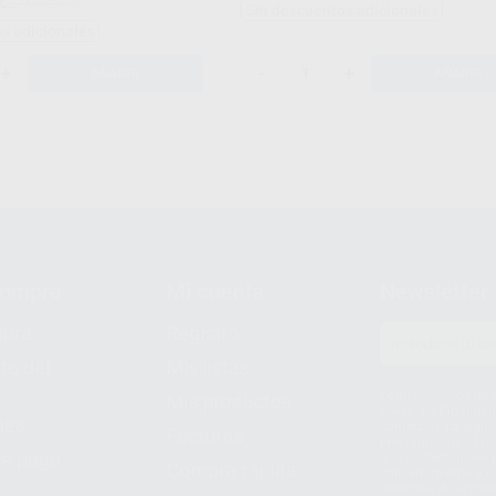
2.943,50 €
Sin descuentos adicionales
ARTER KIT 60620115AHPJS
s adicionales
+
-
+
AÑADIR
AÑADIR
compra
Mi cuenta
Newsletter
prar
Registro
to del
Mis listas
Le informamos de q
Mis productos
S.A.U.. La Finalida
nes
comercial. La legit
Facturas
prestado. Sus dato
e pago
que comercialicen p
Compra rápida
consentimiento y no
derechos de acceso,