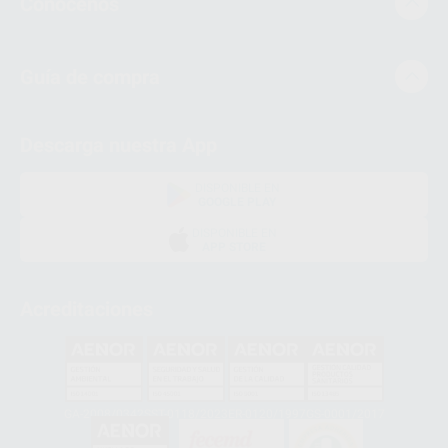
Conócenos
Guía de compra
Descarga nuestra App
DISPONIBLE EN
GOOGLE PLAY
DISPONIBLE EN
APP STORE
Acreditaciones
GA-2008/0342
SST-0118/2023
ER-0120/1997
GS-0001/2017