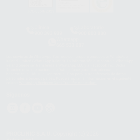
HCO-0060/2023
Clínica
Laboratorio
900 393 939
900 800 880
Whatsapp
665 533 087
Los servicios de WhatsApp Business son proporcionados por WhatsApp
Ireland Limited (WhatsApp Ireland). La información que controla WhatsApp
Ireland puede ser transferida a WhatsApp LLC y a Facebook Inc.. Dicha
Transferencia Internacional de Datos ofrece garantías adecuadas al
basarse en la Cláusula Contractual Tipo para la transferencia de datos
personales a terceros países. Puede ampliar la información en el siguiente
enlace:
WhatsApp Business Data Transfer Addendum
.
Síguenos
PROCLINIC S.A.U.
Copyright (c) 2026