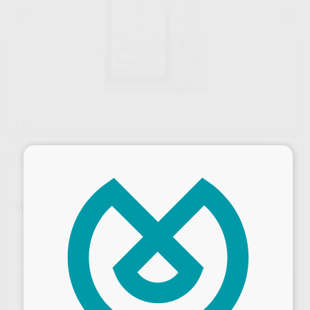
1
/ 4
×
Sin descuentos adicionales
MOTOR ENDO ROOTER X4000 PACK COMPLETO
Marca
FKG
Contenido
Unidad principal + Pieza de mano motorizada + Base de carga + Contra-ángulo + Boquilla pulverizadora + Cable de medición + Clip de archivo + Gancho labial + Palpador + Funda + protectora de silicona + Manguito aislante desechable + Unidad principal de batería de litio + Comprobador + Adaptador de corriente + Adaptador de actualización OTA de la + pieza de mano
Ref. Proclinic
41045
Ref. fabricante
0897200000FK
Oferta
1.305,00 €
Comprando
1 unidad
te ahorras el
25%