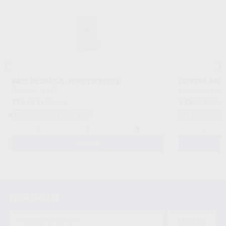
BASE DE CARGA - ROOTER X4000
CONTRA ÁNGU
FKG
|
Ref. 41047
FKG
|
Ref. 41048
116
341
,55
€
122,68 €
,80
€
359,7
Sin descuentos adicionales
Sin descuentos 
-
+
-
AÑADIR
Newsletter
ENVIAR