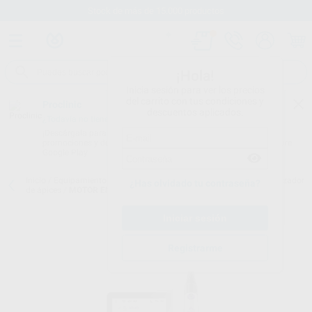
Stock de más de 15.000 productos
¡Hola!
Inicia sesión para ver los precios
del carrito con tus condiciones y
Proclinic
descuentos aplicados.
¿Todavía no tienes nuestra App?
¡Descárgala para ser siempre el primero en conocer nuestras
promociones y descuentos! Disponible en Google Play o App Store.
Google Play
Inicio
/
Equipamiento
/
Endodoncia
/
Motores endodoncia con localizador
¿Has olvidado tu contraseña?
de ápices
/
MOTOR ENDO ROOTER X4000 PACK COMPLETO
Registrarme