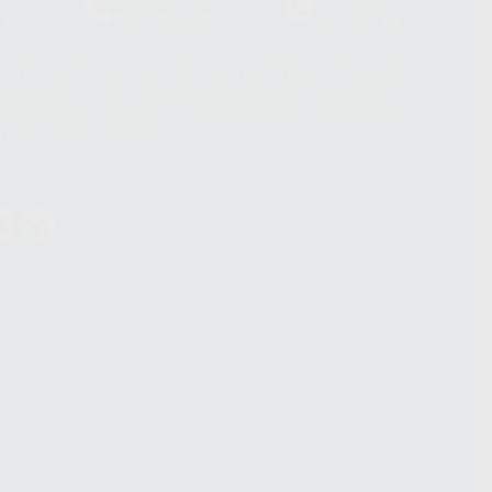
39
900 800 880
665 533 087
hatsApp Business son proporcionados por WhatsApp Ireland Limited
. La información que controla WhatsApp Ireland puede ser transferida a
acebook Inc.. Dicha Transferencia Internacional de Datos ofrece
 al basarse en la Cláusula Contractual Tipo para la transferencia de
terceros países. Puede ampliar la información en el siguiente enlace:
s Data Transfer Addendum
.