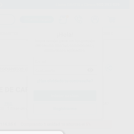
900 393 939
Envíos gratuitos desde 110€
Llama GRATIS a Clínica
Carrito mágico
UDIANTES
FOLLETOS
FORMACIONES
¡Hola!
Inicia sesión para ver los precios
del carrito con tus condiciones y
descuentos aplicados.
escuentos adicionales
¿Has olvidado tu contraseña?
E DE CARGA - ROOTER X4000
FKG
Ref. Proclinic
41047
do
1 base de carga para Motor Endo Rooter X4000
Ref. fabricante
Registrarme
0897200002FK
116,55 €
Comprando
1 unidad
te ahorras el
5%