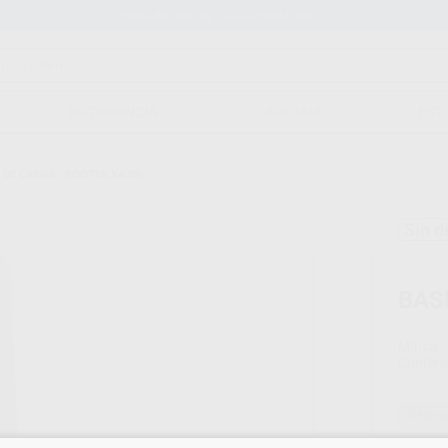
Stock de más de 15.000 productos
ORTODONCIA
CAD/CAM
EST
 DE CARGA - ROOTER X4000
Sin d
BAS
Marca
Conteni
Oferta