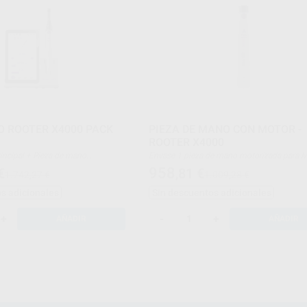
 ROOTER X4000 PACK
PIEZA DE MANO CON MOTOR -
ROOTER X4000
Envase 1 pieza de mano motorizada para Motor
Endo Rooter X4000
958
€
,81
€
1.742,27 €
1.009,28 €
s adicionales
Sin descuentos adicionales
icona + Manguito aislante
principal de batería de litio +
aptador de corriente +
+
-
+
AÑADIR
AÑADIR
alización OTA de la + pieza de