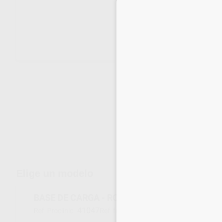
Envíos gratuitos desde 110€
Elige un modelo
BASE DE CARGA - ROOTER X4000
41047
0897200002FK
Ref. Proclinic
Ref. fabricante