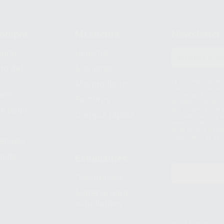
compra
Mi cuenta
Newsletter
prar
Registro
to del
Mis listas
Le informamos de q
Mis productos
S.A.U.. La Finalida
nes
comercial. La legit
Facturas
prestado. Sus dato
e pago
que comercialicen p
Compra rápida
consentimiento y no
derechos de acceso,
entre otros, a trav
tratamiento de dat
legales
pida
Estudiantes
Odontobook
Material para
estudiantes
Clínica