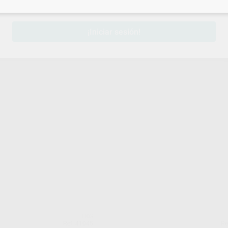
sesión
para disfrutar de todos tus
descuentos y condiciones esp
¡Iniciar sesión!
FKG
Ref. 41045
Re