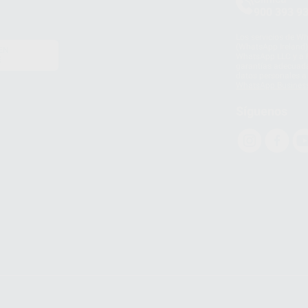
900 393 9
Los servicios de W
(WhatsApp Ireland)
EN
WhatsApp LLC y a F
E
garantías adecuadas
datos personales a 
WhatsApp Busines
Síguenos