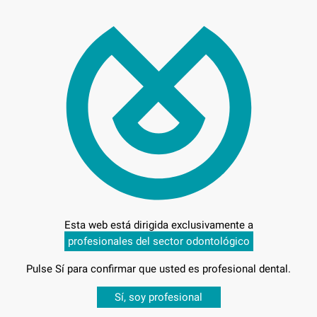
122
Entrega en 24h
Esta web está dirigida exclusivamente a
profesionales del sector odontológico
Pulse Sí para confirmar que usted es profesional dental.
Desbloquea todas tus ventajas
Sí, soy profesional