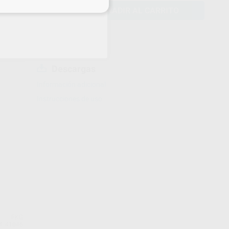
eciales
AÑADIR AL CARRITO
Descargas
Información adicional
Instrucciones de uso
FKG
f. 41046