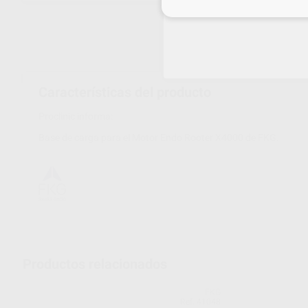
Inicia 
Características del producto
Proclinic informa:
Base de carga para el Motor Endo Rooter X4000 de FKG.
Productos relacionados
FKG
Ref. 41048