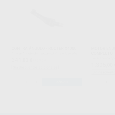
CONTRA ÁNGULO - ROOTER X4000
MOTOR ENDO
COMPLETO
Envase 1 contra ángulo para Motor Endo Rooter
X4000
Envase Unidad principal + Pieza de mano
341
,80
€
359,79 €
motorizada + Base de carga + Contra-ángulo +
1.305
,00
Boquilla pulverizadora + Cable de medición + Clip
Sin descuentos adicionales
de archivo + Gancho labial + Palpador + Funda +
Sin descuento
protectora de sil
desechable + Unidad 
Comprobador + Ad
-
+
-
AÑADIR
Adaptador de actu
mano