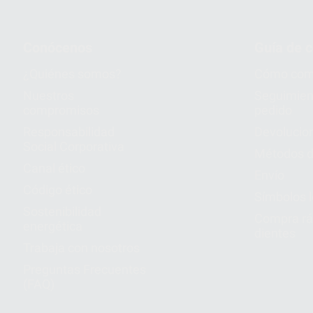
Conócenos
Guía de 
¿Quiénes somos?
Cómo com
Nuestros
Seguimien
compromisos
pedido
Responsabilidad
Devolucio
Social Corporativa
Métodos d
Canal ético
Envío
Código ético
Símbolos 
Sostenibilidad
Compra rá
energética
dientes
Trabaja con nosotros
Preguntas Frecuentes
(FAQ)