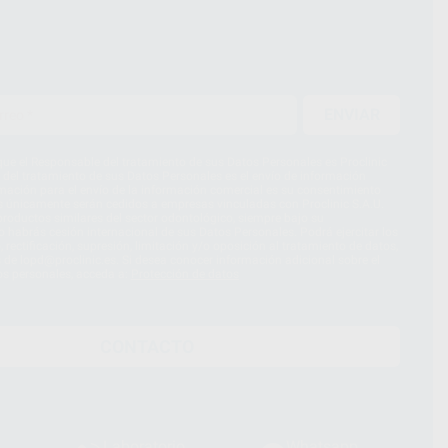
ENVIAR
ue el Responsable del tratamiento de sus Datos Personales es Proclinic
d del tratamiento de sus Datos Personales es el envío de información
imación para el envío de la información comercial es su consentimiento
s únicamente serán cedidos a empresas vinculadas con Proclinic S.A.U.
roductos similares del sector odontológico, siempre bajo su
 habrás cesión internacional de sus Datos Personales. Podrá ejercitar los
 rectificación, supresión, limitación y/o oposición al tratamiento de datos,
és de lopd@proclinic.es. Si desea conocer información adicional sobre el
os personales, acceda a:
Protección de datos
CONTACTO
Laboratorio
Whatsapp