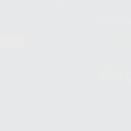
estudiantes
Clínica
900 393 9
Los servicios de W
(WhatsApp Ireland)
EN
WhatsApp LLC y a F
E
garantías adecuadas
datos personales a 
WhatsApp Busines
Síguenos