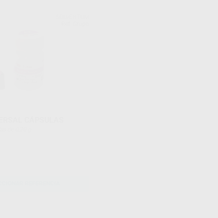
SOLVENTUM
Ref. Grupo
VERSAL CÁPSULAS
psulas de 0,20 g
CCIONAR REFERENCIA