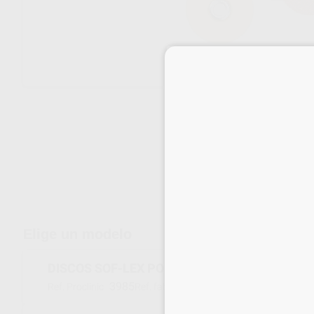
Envíos gratuitos desde 110€
Elige un modelo
DISCOS SOF-LEX POP ON 2382C GRUESO
3985
2382C
Ref. Proclinic
Ref. fabricante