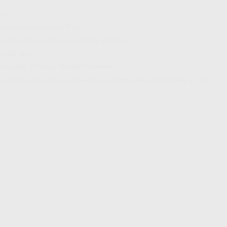
io.
pulido de varias superficies.
quitar del mandril sin necesidad de alinear.
super fino).
equeño. El orificio del disco es menor.
do en la mayoría de las aplicaciones escogiendo entre regular y extra