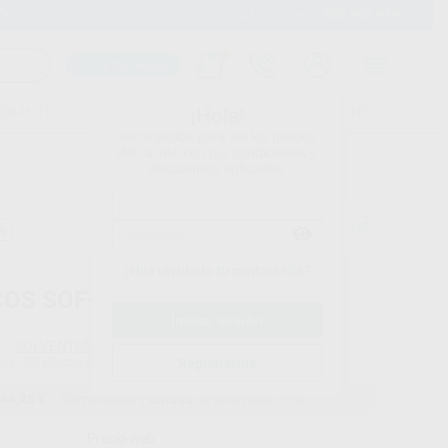
900 393 939
Envíos gratuitos desde 110€
Llama GRATIS a Clínica
Carrito mágico
UDIANTES
FOLLETOS
FORMACIONES
¡Hola!
Inicia sesión para ver los precios
del carrito con tus condiciones y
descuentos aplicados.
a
¿Has olvidado tu contraseña?
COS SOF-LEX POP ON XT 2382
SOLVENTUM
do
85 discos de plástico
Registrarme
44,45 €
Comprando
1 unidad
te ahorras el
31%
Precio web