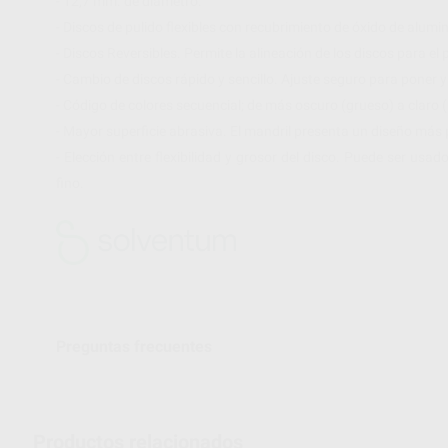
- 12,7 mm. de diámetro.
- Discos de pulido flexibles con recubrimiento de óxido de alumin
- Discos Reversibles. Permite la alineación de los discos para el 
- Cambio de discos rápido y sencillo. Ajuste seguro para poner y 
- Código de colores secuencial; de más oscuro (grueso) a claro (
- Mayor superficie abrasiva. El mandril presenta un diseño más p
- Elección entre flexibilidad y grosor del disco. Puede ser usa
fino.
Preguntas frecuentes
Productos relacionados