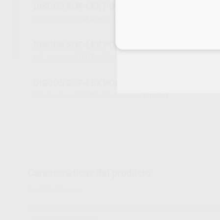
DISCOS SOF-LEX POP ON 2382M MEDIO
3986
2382M
Ref. Proclinic
Ref. fabricante
Inicia 
DISCOS SOF-LEX POP ON 2382F FINO
3987
2382F
Ref. Proclinic
Ref. fabricante
DISCOS SOF-LEX POP ON 2382XF EXTRAFINO
3988
2382SF
Ref. Proclinic
Ref. fabricante
Características del producto
Proclinic informa:
Sof-Lex XT Discos de plástico extra finos de contorneado y puli