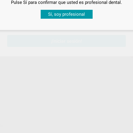
Pulse Sí para confirmar que usted es profesional dental.
Desbloquea todas tus ventajas
Sí, soy profesional
sesión
para disfrutar de todos tus
descuentos y condiciones esp
¡Iniciar sesión!
do.