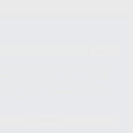
ENVIAR
ue el Responsable del tratamiento de sus Datos Personales es Proclinic
d del tratamiento de sus Datos Personales es el envío de información
imación para el envío de la información comercial es su consentimiento
s únicamente serán cedidos a empresas vinculadas con Proclinic S.A.U.
roductos similares del sector odontológico, siempre bajo su
 habrás cesión internacional de sus Datos Personales. Podrá ejercitar los
 rectificación, supresión, limitación y/o oposición al tratamiento de datos,
és de lopd@proclinic.es. Si desea conocer información adicional sobre el
os personales, acceda a:
Protección de datos
CONTACTO