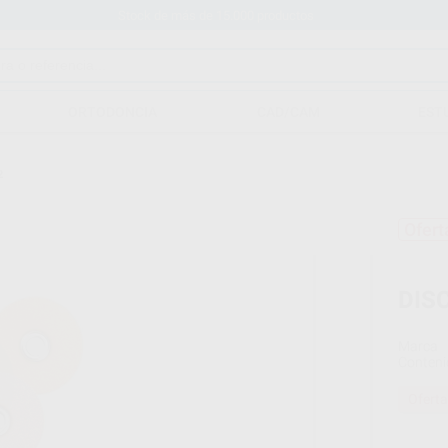
Stock de más de 15.000 productos
ORTODONCIA
CAD/CAM
EST
2
Ofert
DIS
Marca
Conteni
Oferta