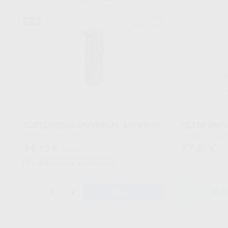
SOLVENTUM
37%
Ref. 74942
SCOTCHBOND UNIVERSAL ADHESIVE
FILTEK UNI
Envase 1 unidad de 5 ml
Envase 20 cá
94
77
,13
€
,47
€
150,16 €
Sin descuentos adicionales
-
+
AÑADIR
SELE