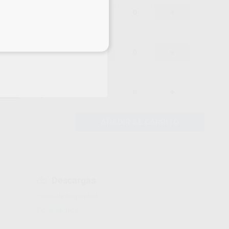
44,45 €
-31%
-
+
eciales
44,45 €
-31%
-
+
44,45 €
-31%
-
+
AÑADIR AL CARRITO
Descargas
Hojas de seguridad
Ficha técnica