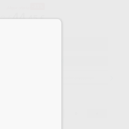
-31%
¡Mejor oferta!
44
,45
€
33 €
×
o con IVA incluido 53,78 €
ELEGIR MODELO
15 días para cambiar de opinión salvo anestesias
44,45 €
-31%
-
+