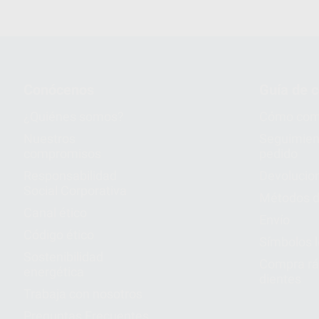
Conócenos
Guía de 
¿Quiénes somos?
Cómo com
Nuestros
Seguimien
compromisos
pedido
Responsabilidad
Devolucio
Social Corporativa
Métodos d
Canal ético
Envío
Código ético
Símbolos 
Sostenibilidad
Compra rá
energética
dientes
Trabaja con nosotros
Preguntas Frecuentes