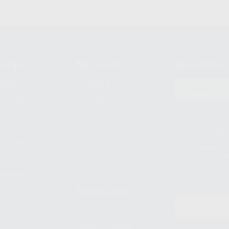
compra
Mi cuenta
Newsletter
prar
Registro
to del
Mis listas
Le informamos de q
Mis productos
S.A.U.. La Finalida
nes
comercial. La legit
Facturas
prestado. Sus dato
e pago
que comercialicen p
Compra rápida
consentimiento y no
derechos de acceso,
entre otros, a trav
tratamiento de dat
legales
pida
Estudiantes
Odontobook
Material para