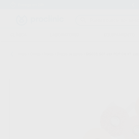
Entrega en 24h
15 días para cambiar de opinión
CLÍNICA
LABORATORIO
EQUIPAMIENTO
Inicio
/
Clínica
/
Pulido
/
Discos de pulido
/
DISCOS SOF-LEX POP ON XT 238