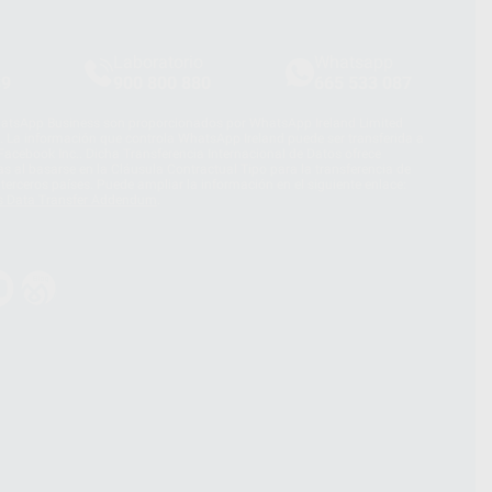
Laboratorio
Whatsapp
39
900 800 880
665 533 087
hatsApp Business son proporcionados por WhatsApp Ireland Limited
. La información que controla WhatsApp Ireland puede ser transferida a
acebook Inc.. Dicha Transferencia Internacional de Datos ofrece
 al basarse en la Cláusula Contractual Tipo para la transferencia de
terceros países. Puede ampliar la información en el siguiente enlace:
s Data Transfer Addendum
.