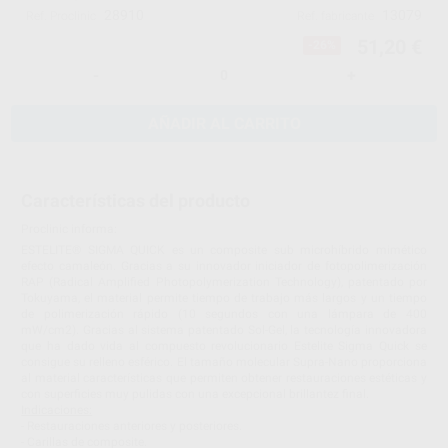
28910
13079
Ref. Proclinic
Ref. fabricante
51,20 €
-26%
-
+
AÑADIR AL CARRITO
Características del producto
Proclinic informa:
ESTELITE® SIGMA QUICK es un composite sub microhíbrido mimético
efecto camaleón. Gracias a su innovador iniciador de fotopolimerización
RAP (Radical Amplified Photopolymerization Technology), patentado por
Tokuyama, el material permite tiempo de trabajo más largos y un tiempo
de polimerización rápido (10 segundos con una lámpara de 400
mW/cm2). Gracias al sistema patentado Sol-Gel, la tecnología innovadora
que ha dado vida al compuesto revolucionario Estelite Sigma Quick se
consigue su relleno esférico. El tamaño molecular Supra-Nano proporciona
al material características que permiten obtener restauraciones estéticas y
con superficies muy pulidas con una excepcional brillantez final.
Indicaciones:
- Restauraciones anteriores y posteriores.
- Carillas de composite.