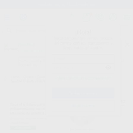
Stock de más de 15.000 productos
¡Hola!
Inicia sesión para ver los precios
del carrito con tus condiciones y
Proclinic
descuentos aplicados.
¿Todavía no tienes nuestra App?
¡Descárgala para ser siempre el primero en conocer nuestras
promociones y descuentos! Disponible en Google Play o App Store.
Google Play
Inicio
/
Clínica
/
Restauración
/
Composites universales
/
ESTELITE
¿Has olvidado tu contraseña?
SIGMA QUICK JERINGA
Registrarme