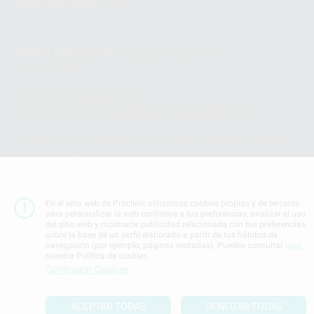
PROCLINIC S.A.U.
Copyright (c) 2026
Aviso legal
Teléfono:
900 393 939
E-mail de contacto:
proclinic@proclinic.es
Condiciones Generales de Contratación
y
Política
de privacidad
Información Corporativa
Política de Cookies
En el sitio web de Proclinic utilizamos cookies propias y de terceros
para personalizar la web conforme a tus preferencias, analizar el uso
SUBIR
del sitio web y mostrarte publicidad relacionada con tus preferencias
sobre la base de un perfil elaborado a partir de tus hábitos de
navegación (por ejemplo, páginas visitadas). Puedes consultar
aquí
nuestra Política de cookies.
Configurar Cookies
ACEPTAR TODAS
DENEGAR TODAS