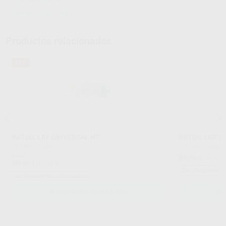
Información adicional
Productos relacionados
58%
INITIAL LRF UNIVERSAL HT
INITIAL LRF C
GC
|
Ref. Grupo
GC
|
Ref. Grupo
Desde
69
,00
€
94,30 
40
,46
€
97,01 €
Sin descuentos 
Sin descuentos adicionales
SELECCIONAR REFERENCIA
SE