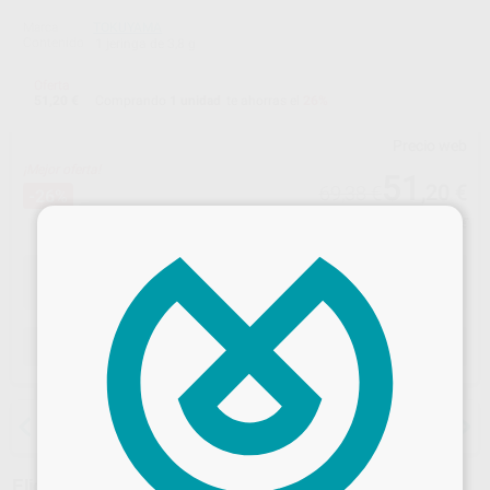
Marca
TOKUYAMA
Contenido
1 jeringa de 3,8 g
Oferta
51,20 €
Comprando
1 unidad
te ahorras el
26%
Precio web
¡Mejor oferta!
51
,20
€
69,38 €
-26%
×
Precio con IVA incluido 56,32 €
ELEGIR MODELO
15 días para cambiar de opinión salvo
anestesias
Elige un modelo