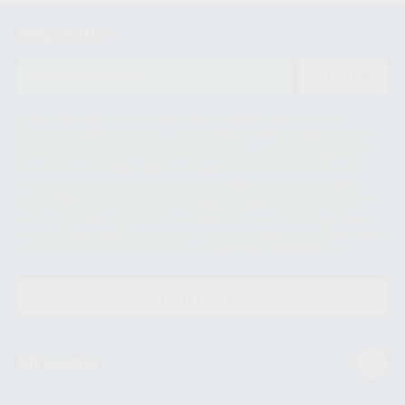
Newsletter
ENVIAR
Le informamos de que el Responsable del tratamiento de sus Datos
Personales es Proclinic S.A.U.. La Finalidad del tratamiento de sus Datos
Personales es el envío de información comercial. La legitimación para el
envío de la información comercial es su consentimiento prestado. Sus
datos únicamente serán cedidos a empresas vinculadas con Proclinic
S.A.U. que comercialicen productos similares del sector odontológico,
siempre bajo su consentimiento y no habrás cesión internacional de sus
Datos Personales. Podrá ejercitar los derechos de acceso, rectificación,
supresión, limitación y/o oposición al tratamiento de datos, entre otros, a
través de lopd@proclinic.es. Si desea conocer información adicional sobre
el tratamiento de datos personales, acceda a:
Protección de datos
CONTACTO
Mi cuenta