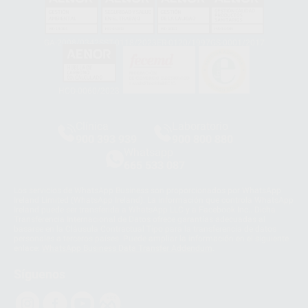
GA-2008/0342
SST-0118/2023
ER-0120/1997
GS-0001/2017
HCO-0060/2023
Clínica
Laboratorio
900 393 939
900 800 880
Whatsapp
665 533 087
Los servicios de WhatsApp Business son proporcionados por WhatsApp
Ireland Limited (WhatsApp Ireland). La información que controla WhatsApp
Ireland puede ser transferida a WhatsApp LLC y a Facebook Inc.. Dicha
Transferencia Internacional de Datos ofrece garantías adecuadas al
basarse en la Cláusula Contractual Tipo para la transferencia de datos
personales a terceros países. Puede ampliar la información en el siguiente
enlace:
WhatsApp Business Data Transfer Addendum
.
Síguenos