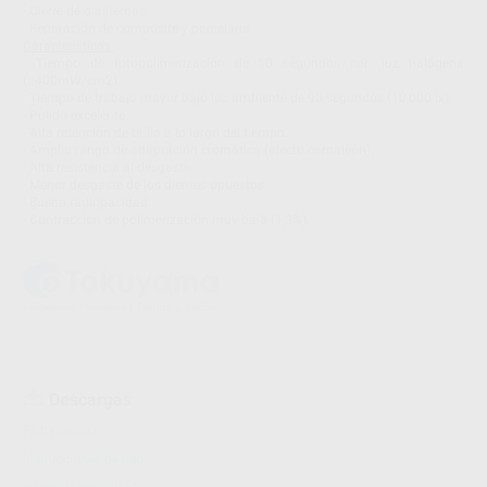
- Cierre de diastemas.
- Reparación de composite y porcelana.
Características:
- Tiempo de fotopolimerización de 10 segundos con luz halógena
(≥400mW/cm2).
- Tiempo de trabajo mayor bajo luz ambiente de 90 segundos (10,000 lx).
- Pulido excelente.
- Alta retención de brillo a lo largo del tiempo.
- Amplio rango de adaptación cromática (efecto camaleón).
- Alta resistencia al desgaste.
- Menor desgaste de los dientes opuestos.
- Buena radiopacidad.
- Contracción de polimerización muy baja (1,3%).
Descargas
Ficha técnica
Instrucciones de uso
Hojas de seguridad