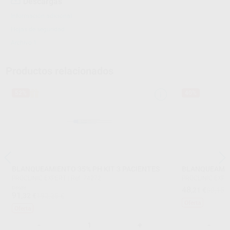
Descargas
Información adicional
Hojas de seguridad
Archivo 1
Productos relacionados
52%
40%
BLANQUEAMIENTO 35% PH KIT 3 PACIENTES
BLANQUEAMIEN
PROCLINIC EXPERT
|
Ref. 74272
PROCLINIC EXPE
Desde
48
,21
€
80,15 
91
,32
€
192,25 €
Oferta
Oferta
-
+
-