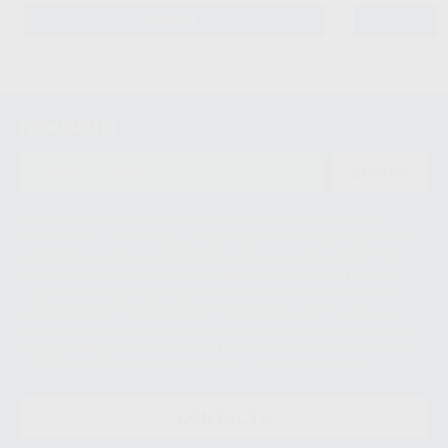
AÑADIR
Newsletter
ENVIAR
Le informamos de que el Responsable del tratamiento de sus Datos
Personales es Proclinic S.A.U.. La Finalidad del tratamiento de sus Datos
Personales es el envío de información comercial. La legitimación para el
envío de la información comercial es su consentimiento prestado. Sus
datos únicamente serán cedidos a empresas vinculadas con Proclinic
S.A.U. que comercialicen productos similares del sector odontológico,
siempre bajo su consentimiento y no habrás cesión internacional de sus
Datos Personales. Podrá ejercitar los derechos de acceso, rectificación,
supresión, limitación y/o oposición al tratamiento de datos, entre otros, a
través de lopd@proclinic.es. Si desea conocer información adicional sobre
el tratamiento de datos personales, acceda a:
Protección de datos
CONTACTO