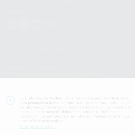
enlace:
WhatsApp Business Data Transfer Addendum
.
Síguenos
PROCLINIC S.A.U.
Copyright (c) 2026
Aviso legal
Teléfono:
900 393 939
E-mail de contacto:
proclinic@proclinic.es
Condiciones Generales de Contratación
y
Política
de privacidad
En el sitio web de Proclinic utilizamos cookies propias y de terceros
Información Corporativa
para personalizar la web conforme a tus preferencias, analizar el uso
Política de Cookies
del sitio web y mostrarte publicidad relacionada con tus preferencias
sobre la base de un perfil elaborado a partir de tus hábitos de
navegación (por ejemplo, páginas visitadas). Puedes consultar
aquí
nuestra Política de cookies.
SUBIR
Configurar Cookies