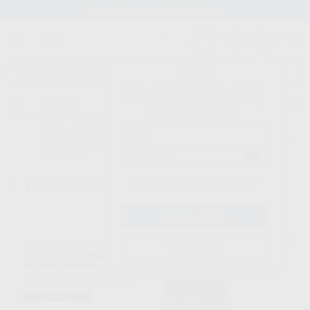
Stock de más de 15.000 productos
¡Hola!
Inicia sesión para ver los precios
del carrito con tus condiciones y
Proclinic
descuentos aplicados.
¿Todavía no tienes nuestra App?
¡Descárgala para ser siempre el primero en conocer nuestras
promociones y descuentos! Disponible en Google Play o App Store.
Google Play
Inicio
/
Clínica
/
Prevención y profilaxis
/
Blanqueamiento para casa
/
¿Has olvidado tu contraseña?
BLANQUEAMIENTO CASA
Registrarme