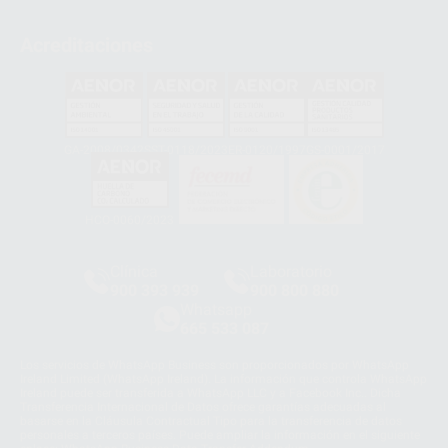
Acreditaciones
GA-2008/0342
SST-0118/2023
ER-0120/1997
GS-0001/2017
HCO-0060/2023
Clínica
Laboratorio
900 393 939
900 800 880
Whatsapp
665 533 087
Los servicios de WhatsApp Business son proporcionados por WhatsApp
Ireland Limited (WhatsApp Ireland). La información que controla WhatsApp
Ireland puede ser transferida a WhatsApp LLC y a Facebook Inc.. Dicha
Transferencia Internacional de Datos ofrece garantías adecuadas al
basarse en la Cláusula Contractual Tipo para la transferencia de datos
personales a terceros países. Puede ampliar la información en el siguiente