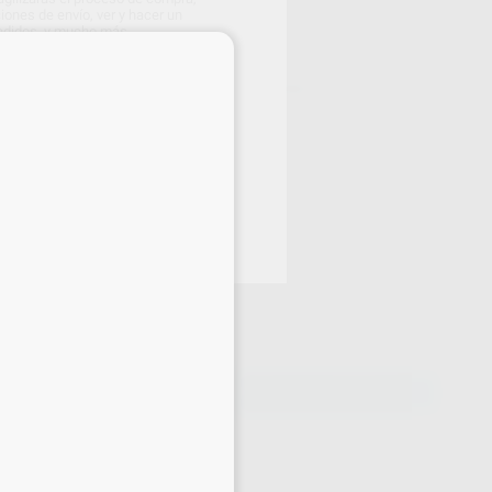
,94
€
,88 €
iones de envío, ver y hacer un
edidos, y mucho más.
Precio con IVA incluido 176,74 €
×
ta exclusiva a odontólogos y clínicas dentales
ELEGIR CANTIDAD
15 días para cambiar de opinión salvo anestesias
CREAR CUENTA
178,88 €
-
+
169,94 €
AÑADIR AL CARRITO