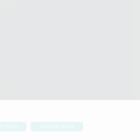
ndiciones Generales de Contratación
y
Política de
ivacidad
formación Corporativa
lítica de Cookies
R TODAS
DENEGAR TODAS
UBIR