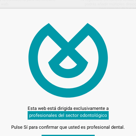
178
a web.
podrás añadir múltiples direcc
seguimiento de tus p
Ven
Entrega en 24h
Esta web está dirigida exclusivamente a
profesionales del sector odontológico
Pulse Sí para confirmar que usted es profesional dental.