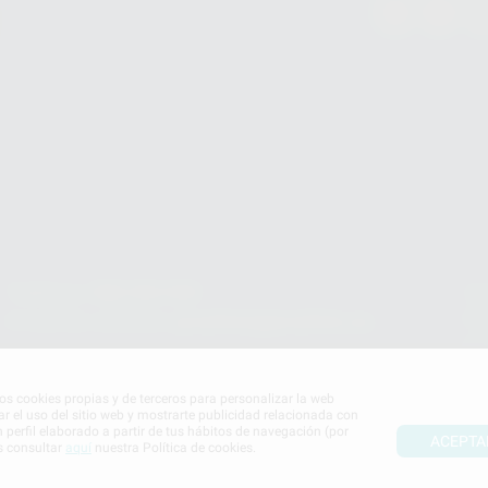
Teléfono:
900 393 939
Co
pr
E-mail de contacto:
proclinic@proclinic.es
In
Po
mos cookies propias y de terceros para personalizar la web
ar el uso del sitio web y mostrarte publicidad relacionada con
n perfil elaborado a partir de tus hábitos de navegación (por
ACEPTA
s consultar
aquí
nuestra Política de cookies.
S