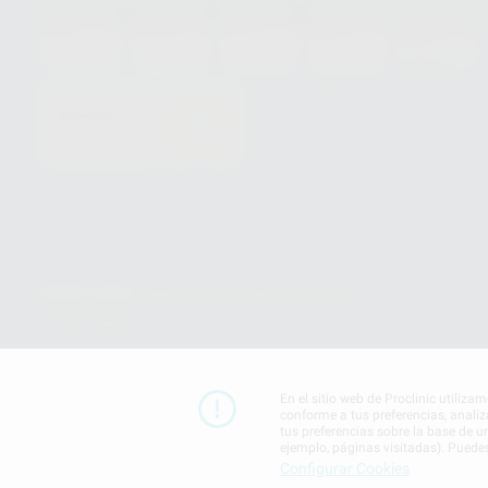
HCO-0060/2023
GA-2008/0342
SST-0118/2023
ER-0120/1997
GS-0001/2017
PROCLINIC S.A.U.
Copyright (c) 2026
Aviso legal
En el sitio web de Proclinic utiliza
conforme a tus preferencias, analiz
tus preferencias sobre la base de u
ejemplo, páginas visitadas). Puede
Configurar Cookies