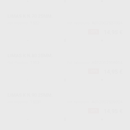
-
+
LIMAS K N.70 25MM.
1502
A012D02507004
Ref. Proclinic
Ref. fabricante
14,95 €
-29%
-
+
LIMAS K N.80 25MM.
1503
A012D02508004
Ref. Proclinic
Ref. fabricante
14,95 €
-29%
-
+
LIMAS K N.90 25MM.
15031
A012D02509004
Ref. Proclinic
Ref. fabricante
14,95 €
-29%
-
+