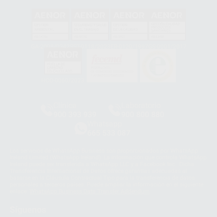
GA-2008/0342
SST-0118/2023
ER-0120/1997
GS-0001/2017
HCO-0060/2023
Clínica
Laboratorio
900 393 939
900 800 880
Whatsapp
665 533 087
Los servicios de WhatsApp Business son proporcionados por WhatsApp
Ireland Limited (WhatsApp Ireland). La información que controla WhatsApp
Ireland puede ser transferida a WhatsApp LLC y a Facebook Inc.. Dicha
Transferencia Internacional de Datos ofrece garantías adecuadas al
basarse en la Cláusula Contractual Tipo para la transferencia de datos
personales a terceros países. Puede ampliar la información en el siguiente
enlace:
WhatsApp Business Data Transfer Addendum
.
Síguenos