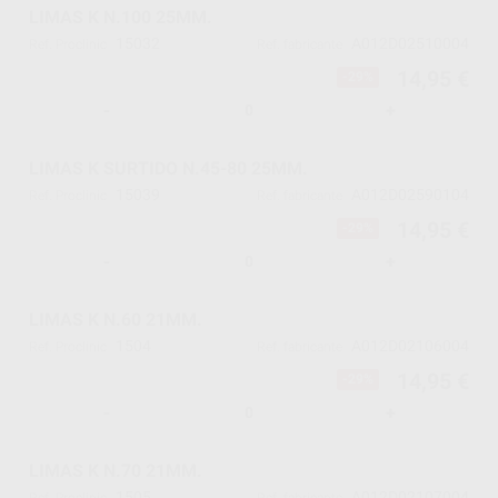
LIMAS K N.100 25MM.
15032
A012D02510004
Ref. Proclinic
Ref. fabricante
14,95 €
-29%
-
+
LIMAS K SURTIDO N.45-80 25MM.
15039
A012D02590104
Ref. Proclinic
Ref. fabricante
14,95 €
-29%
-
+
LIMAS K N.60 21MM.
1504
A012D02106004
Ref. Proclinic
Ref. fabricante
14,95 €
-29%
-
+
LIMAS K N.70 21MM.
1505
A012D02107004