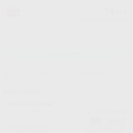
¡Mejor oferta!
14
,95
€
21,13 €
-29%
Precio con IVA incluido 18,09 €
ELEGIR MODELO
15 días para cambiar de opinión salvo
anestesias
Elige un modelo
LIMAS K N.45 25MM.
1437
A012D02504504
Ref. Proclinic
Ref. fabricante
14,95 €
-29%
-
+