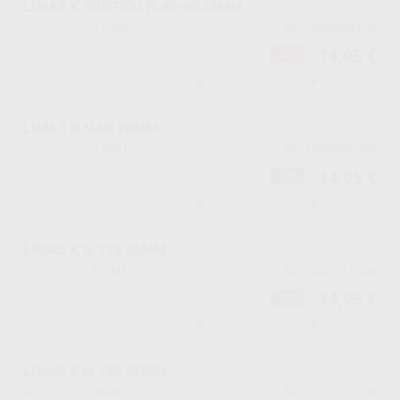
LIMAS K SURTIDO N.45-80 28MM.
15559
A012D02890104
Ref. Proclinic
Ref. fabricante
14,95 €
-29%
-
+
LIMAS K N.60 28MM.
15561
A012D02806004
Ref. Proclinic
Ref. fabricante
14,95 €
-29%
-
+
LIMAS K N.110 25MM
96941
A012D02511004
Ref. Proclinic
Ref. fabricante
14,95 €
-29%
-
+
LIMAS K N.120 25MM.
96942
A012D02512004
Ref. Proclinic
Ref. fabricante