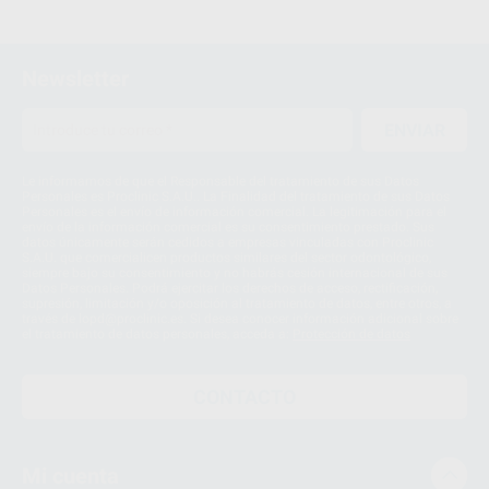
Newsletter
ENVIAR
Le informamos de que el Responsable del tratamiento de sus Datos
Personales es Proclinic S.A.U.. La Finalidad del tratamiento de sus Datos
Personales es el envío de información comercial. La legitimación para el
envío de la información comercial es su consentimiento prestado. Sus
datos únicamente serán cedidos a empresas vinculadas con Proclinic
S.A.U. que comercialicen productos similares del sector odontológico,
siempre bajo su consentimiento y no habrás cesión internacional de sus
Datos Personales. Podrá ejercitar los derechos de acceso, rectificación,
supresión, limitación y/o oposición al tratamiento de datos, entre otros, a
través de lopd@proclinic.es. Si desea conocer información adicional sobre
el tratamiento de datos personales, acceda a:
Protección de datos
CONTACTO
Mi cuenta