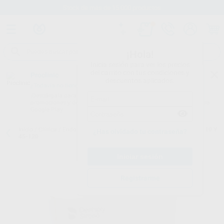
Stock de más de 15.000 productos
¡Hola!
Inicia sesión para ver los precios
del carrito con tus condiciones y
Proclinic
descuentos aplicados.
¿Todavía no tienes nuestra App?
¡Descárgala para ser siempre el primero en conocer nuestras
promociones y descuentos! Disponible en Google Play o App Store.
Google Play
Inicio
/
Clínica
/
Endodoncia
/
Limas k
/
LIMAS K COLORINOX Nº 06-10 Y
¿Has olvidado tu contraseña?
45-120
Registrarme