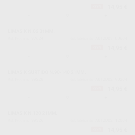
14,95 €
-29%
-
+
LIMAS K N.06 31MM.
97624
A012D03100604
Ref. Proclinic
Ref. fabricante
14,95 €
-29%
-
+
LIMAS K SURTIDO N.90-140 21MM.
99228
A012D02190204
Ref. Proclinic
Ref. fabricante
14,95 €
-29%
-
+
LIMAS K N.120 21MM.
99326
A012D02112004
Ref. Proclinic
Ref. fabricante
14,95 €
-29%