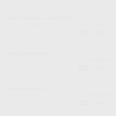
-
+
LIMAS K SURTIDO N.45-80 21MM.
15069
A012D02190104
Ref. Proclinic
Ref. fabricante
14,95 €
-29%
-
+
LIMAS K N.06 21MM.
1510
A012D02100604
Ref. Proclinic
Ref. fabricante
14,95 €
-29%
-
+
LIMAS K N.06 25MM.
1511
A012D02500604
Ref. Proclinic
Ref. fabricante
14,95 €
-29%
-
+