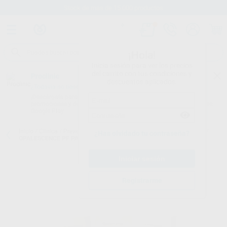
Stock de más de 15.000 productos
¡Hola!
Inicia sesión para ver los precios
del carrito con tus condiciones y
Proclinic
descuentos aplicados.
¿Todavía no tienes nuestra App?
¡Descárgala para ser siempre el primero en conocer nuestras
promociones y descuentos! Disponible en Google Play o App Store.
Google Play
Inicio
/
Clínica
/
Prevención y profilaxis
/
Blanqueamiento para casa
/
¿Has olvidado tu contraseña?
OPALESCENCE PF PATIENT KIT
Registrarme