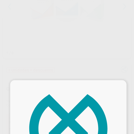
1
/ 6
+ unidades + descuento
×
OPALESCENCE PF PATIENT KIT
Marca
ULTRADENT
Contenido
8 jeringas de 1,2 ml + 1 colorímetro + 1 estuche de bolsillo para cubetas + 1 pasta de dientes de 25 ml
Oferta
82,65 €
Comprando
1 unidad
te ahorras el
5%
57,86 €
Comprando
2 unidades
te ahorras el
33%