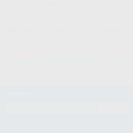
OPALESCENCE PF DOCTOR KIT
REPOSICIÓN O
ULTRADENT
|
Ref. Grupo
ULTRADENT
|
Ref
Desde
211
,45
€
304,9
63
,31
€
95,20 €
Oferta
+ unidades + descuento
SELECCIONAR REFERENCIA
SE
Newsletter
ENVIAR
Le informamos de que el Responsable del tratamiento de sus Datos
Personales es Proclinic S.A.U.. La Finalidad del tratamiento de sus Datos
Personales es el envío de información comercial. La legitimación para el