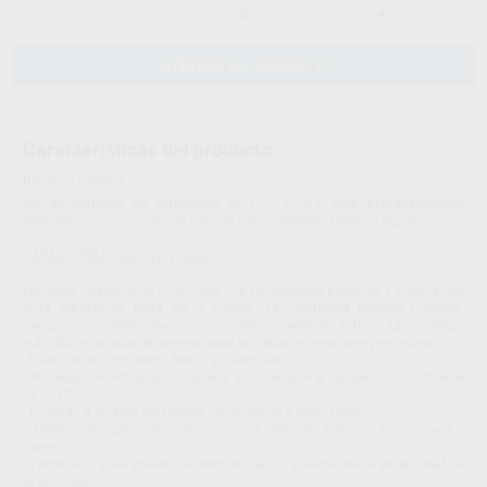
-
+
AÑADIR AL CARRITO
Características del producto
Proclinic informa:
Gel de peróxido de carbamida al 10% y 16% para blanqueamiento
ambulatorio. Con nitrato de potasio y flúor. Sabores menta y regular.
CARACTERÍSTICAS Y VENTAJAS
Los geles Opalescence PF poseen una consistencia pegajosa y viscosa que
evita filtraciones fuera de la cubeta. La ''Sustained Release Formula''
asegura una liberación continua del ingrediente activo. Las cubetas
individuales pueden emplearse para los retoques regulares posteriores.
- Nuevo diseño moderno, fresco y sofisticado.
- No requiere refrigeración: puede almacenarse a temperatura ambiente
18°- 27°C.
- Probado a lo largo del tiempo y económico a largo plazo.
- Tiempo de aplicación: 10% nocturna entre 8-10 horas, 16% entre 4-6
horas.
- Formulado para prevenir la deshidratación y aumentar la estabilidad de
la tonalidad.