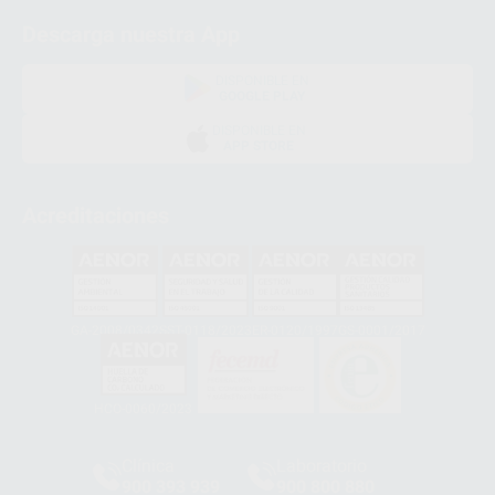
Descarga nuestra App
DISPONIBLE EN
GOOGLE PLAY
DISPONIBLE EN
APP STORE
Acreditaciones
GA-2008/0342
SST-0118/2023
ER-0120/1997
GS-0001/2017
HCO-0060/2023
Clínica
Laboratorio
900 393 939
900 800 880