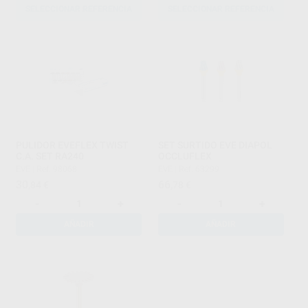
SELECCIONAR REFERENCIA
SELECCIONAR REFERENCIA
PULIDOR EVEFLEX TWIST
SET SURTIDO EVE DIAPOL
C.A. SET RA240
OCCLUFLEX
EVE
|
Ref. 98068
EVE
|
Ref. 63299
30
66
,84
€
,78
€
-
+
-
+
AÑADIR
AÑADIR