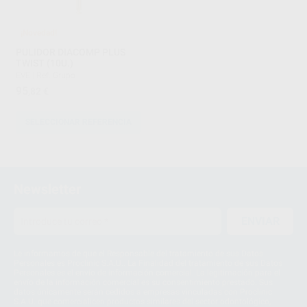
¡Novedad!
PULIDOR DIACOMP PLUS
TWIST (10U.)
EVE
|
Ref. Grupo
95
,82
€
SELECCIONAR REFERENCIA
1
2
Newsletter
ENVIAR
Le informamos de que el Responsable del tratamiento de sus Datos
Personales es Proclinic S.A.U.. La Finalidad del tratamiento de sus Datos
Personales es el envío de información comercial. La legitimación para el
envío de la información comercial es su consentimiento prestado. Sus
datos únicamente serán cedidos a empresas vinculadas con Proclinic
S.A.U. que comercialicen productos similares del sector odontológico,