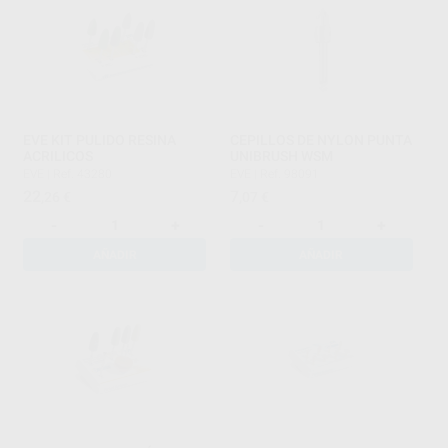
EVE KIT PULIDO RESINA
CEPILLOS DE NYLON PUNTA
ACRILICOS
UNIBRUSH WSM
EVE
|
Ref. 43280
EVE
|
Ref. 98091
22
7
,26
€
,07
€
-
+
-
+
AÑADIR
AÑADIR