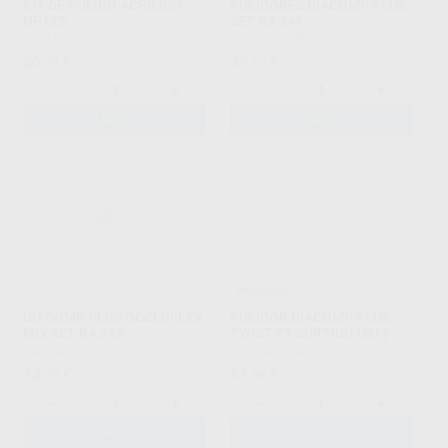
KIT DE PULIDO ACRÍLICO
PULIDORES DIACOMP PLUS
HP125
SET RA 344
EVE
|
Ref. 90577
EVE
|
Ref. 25915
26
49
,31
€
,13
€
-
+
-
+
AÑADIR
AÑADIR
¡Novedad!
DIACOMP PLUS OCCLUFLEX
PULIDOR DIACOMP PLUS
MIX SET RA 345
TWIST XT SURTIDO (6U.)
EVE
|
Ref. 25930
EVE
|
Ref. 98097
74
57
,22
€
,98
€
-
+
-
+
AÑADIR
AÑADIR