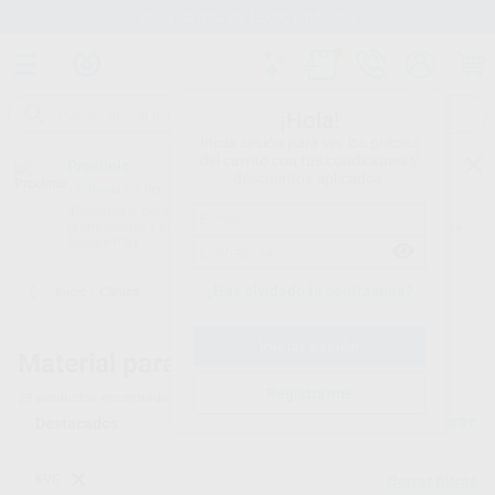
Stock de más de 15.000 productos
¡Hola!
Inicia sesión para ver los precios
del carrito con tus condiciones y
Proclinic
descuentos aplicados.
¿Todavía no tienes nuestra App?
¡Descárgala para ser siempre el primero en conocer nuestras
promociones y descuentos! Disponible en Google Play o App Store.
Google Play
¿Has olvidado tu contraseña?
Inicio
/
Clínica
Material para clínicas dentales
Registrarme
29
productos encontrados
Filtrar
EVE
Borrar filtros