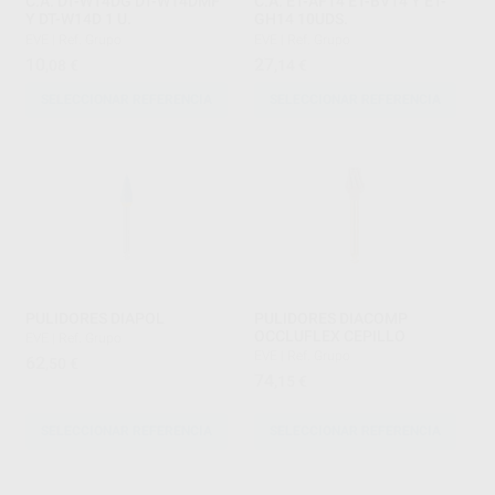
C.A. DT-W14DG DT-W14DMF
C.A. ET-AF14 ET-BV14 Y ET-
Y DT-W14D 1 U.
GH14 10UDS.
EVE
|
Ref. Grupo
EVE
|
Ref. Grupo
10
27
,08
€
,14
€
SELECCIONAR REFERENCIA
SELECCIONAR REFERENCIA
PULIDORES DIAPOL
PULIDORES DIACOMP
OCCLUFLEX CEPILLO
EVE
|
Ref. Grupo
EVE
|
Ref. Grupo
62
,50
€
74
,15
€
SELECCIONAR REFERENCIA
SELECCIONAR REFERENCIA