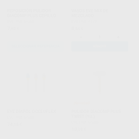
REPOSICIÓN PULIDOR
VASOS EVE MIX DE
DIACOMP PLUS CEPILLO
MEZCLADO
EVE
|
Ref. Grupo
EVE
|
Ref. 4179
7
8
,80
€
,64
€
-
+
SELECCIONAR REFERENCIA
AÑADIR
¡Novedad!
EVE DIAPOL OCCLUFLEX
PULIDOR DIACOMP PLUS
TWIST (1U.)
EVE
|
Ref. Grupo
EVE
|
Ref. Grupo
74
,15
€
10
,09
€