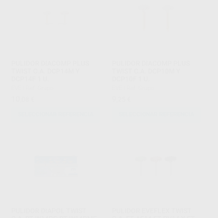
PULIDOR DIACOMP PLUS
PULIDOR DIACOMP PLUS
TWIST C.A. DCP14M Y
TWIST C.A. DCP10M Y
DCP14F 1 U.
DCP10F 1 U.
EVE
|
Ref. Grupo
EVE
|
Ref. Grupo
10
9
,08
€
,25
€
SELECCIONAR REFERENCIA
SELECCIONAR REFERENCIA
PULIDOR DIAPOL TWIST
PULIDOR EVEFLEX TWIST