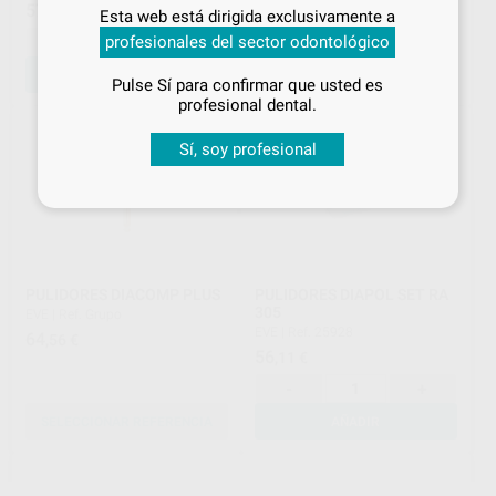
Inicia sesión
para disfrutar de todos
57
57
,98
€
,98
€
Esta web está dirigida exclusivamente a
tus
descuentos y condiciones
-
+
-
+
profesionales del sector odontológico
especiales
AÑADIR
AÑADIR
Pulse Sí para confirmar que usted es
¡Iniciar sesión!
profesional dental.
Sí, soy profesional
PULIDORES DIACOMP PLUS
PULIDORES DIAPOL SET RA
305
EVE
|
Ref. Grupo
EVE
|
Ref. 25928
64
,56
€
56
,11
€
-
+
SELECCIONAR REFERENCIA
AÑADIR