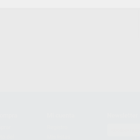
compra
Mi cuenta
Newsletter
prar
Registro
to del
Mis listas