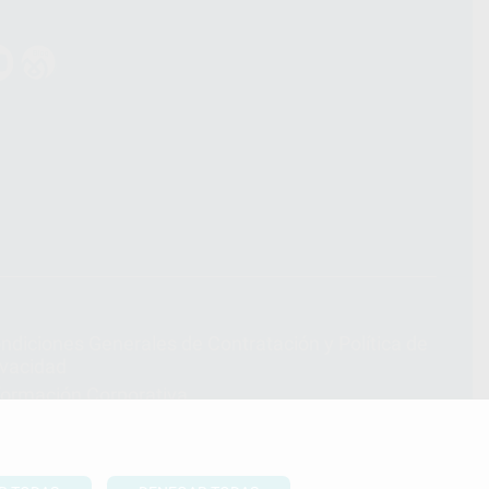
ndiciones Generales de Contratación
y
Política de
ivacidad
formación Corporativa
lítica de Cookies