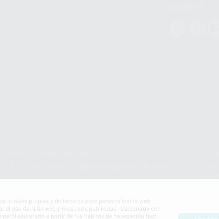
Síguenos
Teléfono:
900 393 939
Co
pr
E-mail de contacto:
proclinic@proclinic.es
In
Po
mos cookies propias y de terceros para personalizar la web
ar el uso del sitio web y mostrarte publicidad relacionada con
n perfil elaborado a partir de tus hábitos de navegación (por