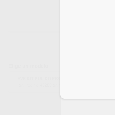
Envíos gratuitos desde 110€
Elige un modelo
EVE KIT PULIDO RESINA ACRILICOS
43280
S266
Ref. Proclinic
Ref. fabricante
Inicia 