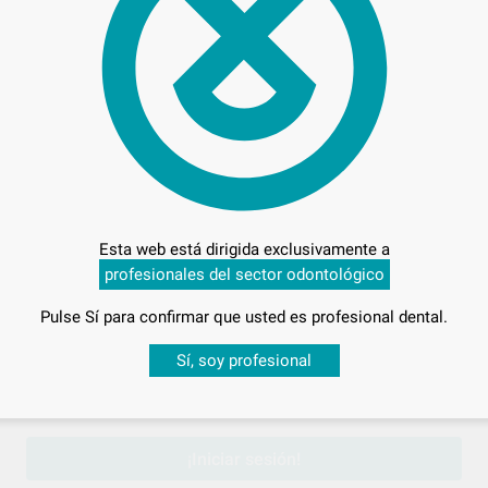
Preci
Entrega en 24h
Esta web está dirigida exclusivamente a
profesionales del sector odontológico
Pulse Sí para confirmar que usted es profesional dental.
Desbloquea todas tus ventajas
Sí, soy profesional
sesión
para disfrutar de todos tus
descuentos y condiciones esp
¡Iniciar sesión!