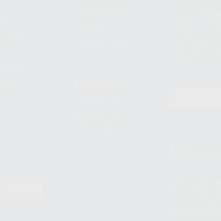
Le informamos de q
Mis productos
S.A.U.. La Finalida
nes
comercial. La legit
Facturas
prestado. Sus dato
e pago
que comercialicen p
Compra rápida
consentimiento y no
derechos de acceso,
entre otros, a trav
tratamiento de dat
legales
pida
Estudiantes
Odontobook
Material para
estudiantes
Clínica
900 393 9
Los servicios de W
(WhatsApp Ireland)
EN
WhatsApp LLC y a F
E
garantías adecuadas
datos personales a 
WhatsApp Busines