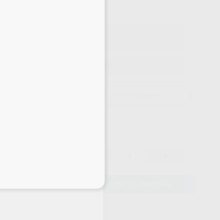
o con IVA incluido 26,93 €
ELEGIR CANTIDAD
15 días para cambiar de opinión salvo anestesias
23,43 €
-
+
22,26 €
eciales
AÑADIR AL CARRITO