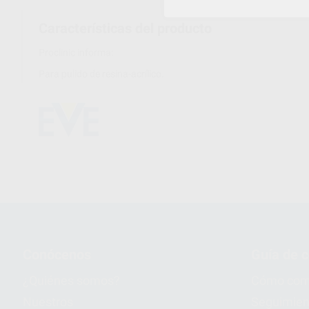
Características del producto
Proclinic informa:
Para pulido de resina-acrílico.
Conócenos
Guía de 
¿Quiénes somos?
Cómo com
Nuestros
Seguimien