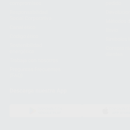
compromisos
pedido
Responsabilidad
Devolucio
Social Corporativa
Métodos d
Canal ético
Envío
Código ético
Símbolos 
Sostenibilidad
Compra rá
energética
dientes
Trabaja con nosotros
Preguntas Frecuentes
(FAQ)
Descarga nuestra App
DISPONIBLE EN
DISPONIBLE 
GOOGLE PLAY
APP STOR