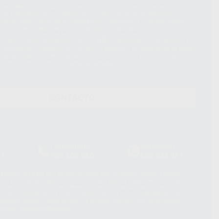
ue el Responsable del tratamiento de sus Datos Personales es Proclinic
d del tratamiento de sus Datos Personales es el envío de información
imación para el envío de la información comercial es su consentimiento
s únicamente serán cedidos a empresas vinculadas con Proclinic S.A.U.
roductos similares del sector odontológico, siempre bajo su
 habrás cesión internacional de sus Datos Personales. Podrá ejercitar los
 rectificación, supresión, limitación y/o oposición al tratamiento de datos,
és de lopd@proclinic.es. Si desea conocer información adicional sobre el
os personales, acceda a:
Protección de datos
CONTACTO
Laboratorio
Whatsapp
39
900 800 880
665 533 087
hatsApp Business son proporcionados por WhatsApp Ireland Limited
. La información que controla WhatsApp Ireland puede ser transferida a
acebook Inc.. Dicha Transferencia Internacional de Datos ofrece
 al basarse en la Cláusula Contractual Tipo para la transferencia de
terceros países. Puede ampliar la información en el siguiente enlace:
s Data Transfer Addendum
.