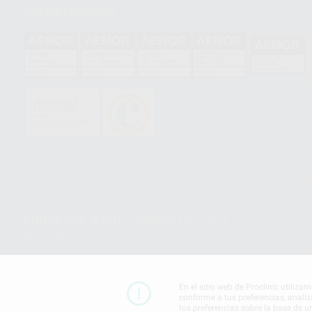
Acreditaciones
HCO-0060/2023
GA-2008/0342
SST-0118/2023
ER-0120/1997
GS-0001/2017
PROCLINIC S.A.U.
Copyright (c) 2026
Aviso legal
En el sitio web de Proclinic utiliza
conforme a tus preferencias, analiz
tus preferencias sobre la base de u