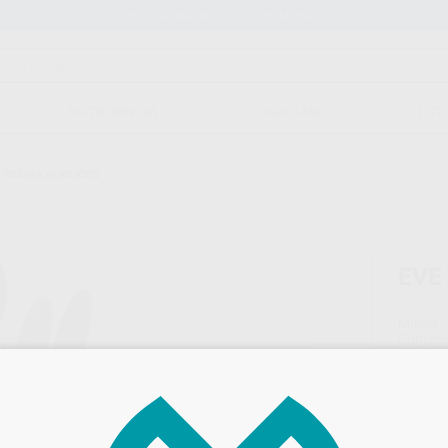
Stock de más de 15.000 productos
ORTODONCIA
CAD/CAM
EST
O RESINA ACRILICOS
EVE
Marca
Conteni
23,