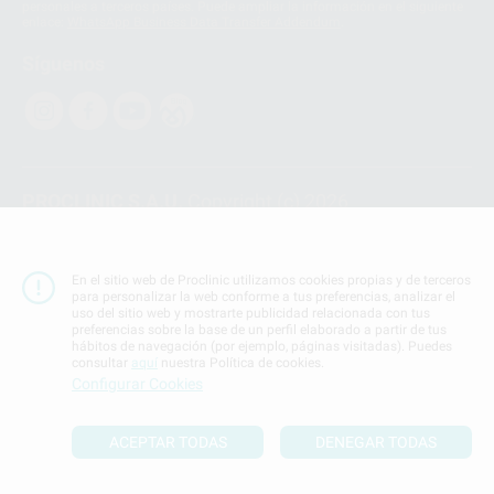
personales a terceros países. Puede ampliar la información en el siguiente
enlace:
WhatsApp Business Data Transfer Addendum
.
Síguenos
PROCLINIC S.A.U.
Copyright (c) 2026
Aviso legal
Teléfono:
900 393 939
En el sitio web de Proclinic utilizamos cookies propias y de terceros
E-mail de contacto:
proclinic@proclinic.es
para personalizar la web conforme a tus preferencias, analizar el
uso del sitio web y mostrarte publicidad relacionada con tus
preferencias sobre la base de un perfil elaborado a partir de tus
Condiciones Generales de Contratación
y
Política
hábitos de navegación (por ejemplo, páginas visitadas). Puedes
de privacidad
consultar
aquí
nuestra Política de cookies.
Información Corporativa
Configurar Cookies
Política de Cookies
ACEPTAR TODAS
DENEGAR TODAS
SUBIR