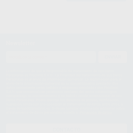
Newsletter
ENVIAR
Le informamos de que el Responsable del tratamiento de sus Datos
Personales es Proclinic S.A.U.. La Finalidad del tratamiento de sus Datos
Personales es el envío de información comercial. La legitimación para el
envío de la información comercial es su consentimiento prestado. Sus
datos únicamente serán cedidos a empresas vinculadas con Proclinic
S.A.U. que comercialicen productos similares del sector odontológico,
siempre bajo su consentimiento y no habrás cesión internacional de sus
Datos Personales. Podrá ejercitar los derechos de acceso, rectificación,
supresión, limitación y/o oposición al tratamiento de datos, entre otros, a
través de lopd@proclinic.es. Si desea conocer información adicional sobre
el tratamiento de datos personales, acceda a:
Protección de datos
CONTACTO