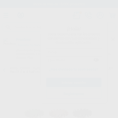
Stock de más de 15.000 productos
¡Hola!
Inicia sesión para ver los precios
del carrito con tus condiciones y
Proclinic
descuentos aplicados.
¿Todavía no tienes nuestra App?
¡Descárgala para ser siempre el primero en conocer nuestras
promociones y descuentos! Disponible en Google Play o App Store.
Google Play
Inicio
/
Clínica
/
Pulido
/
Pulidores para amalgama
/
PULIDOR EVEFLEX
¿Has olvidado tu contraseña?
TWIST C.A. ET-AF14 ET-BV14 Y ET-GH14 10UDS.
Registrarme