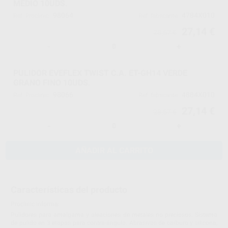
MEDIO 10UDS.
98064
4784X010
Ref. Proclinic
Ref. fabricante
27,14 €
28,57 €
-
+
PULIDOR EVEFLEX TWIST C.A. ET-GH14 VERDE
GRANO FINO 10UDS.
98066
4884X010
Ref. Proclinic
Ref. fabricante
27,14 €
28,57 €
-
+
AÑADIR AL CARRITO
Características del producto
Proclinic informa:
Pulidores para amalgama y aleaciones de metales no preciosos. Sistema
de pulido en 3 etapas para contra-ángulo. Abrasivos de carburo y silicona,