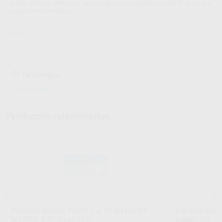
pulido o barniz adicional. Se consigue una superficie pulida final igual a
superficies barnizadas.
EVE
Descargas
Hojas de seguridad
Productos relacionados
PULIDOR DIAPOL TWIST C.A. DT-W14DG DT-
PULIDOR DIAP
W14DMF Y DT-W14D 10 U.
DIÁMETRO