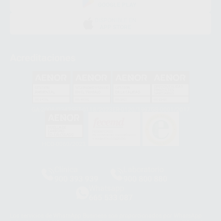
GOOGLE PLAY
DISPONIBLE EN
APP STORE
Acreditaciones
GA-2008/0342
SST-0118/2023
ER-0120/1997
GS-0001/2017
HCO-0060/2023
Clínica
Laboratorio
900 393 939
900 800 880
Whatsapp
665 533 087
Los servicios de WhatsApp Business son proporcionados por WhatsApp