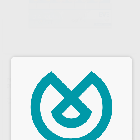
×
PULIDOR DIAPOL TWIST C.A. DT-W14DG DT-W14DMF Y
DT-W14D 1 U.
Marca
EVE
Contenido
1 unidad
Precio web
10
,08
€
10,61 €
Precio con IVA incluido 12,20 €