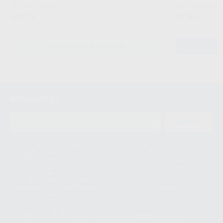
EVE
|
Ref. Grupo
EVE
|
Ref. 98061
95
57
,72
€
,98
€
-
SELECCIONAR REFERENCIA
Newsletter
ENVIAR
Le informamos de que el Responsable del tratamiento de sus Datos
Personales es Proclinic S.A.U.. La Finalidad del tratamiento de sus Datos
Personales es el envío de información comercial. La legitimación para el
envío de la información comercial es su consentimiento prestado. Sus
datos únicamente serán cedidos a empresas vinculadas con Proclinic
S.A.U. que comercialicen productos similares del sector odontológico,
siempre bajo su consentimiento y no habrás cesión internacional de sus
Datos Personales. Podrá ejercitar los derechos de acceso, rectificación,
supresión, limitación y/o oposición al tratamiento de datos, entre otros, a
través de lopd@proclinic.es. Si desea conocer información adicional sobre
el tratamiento de datos personales, acceda a:
Protección de datos