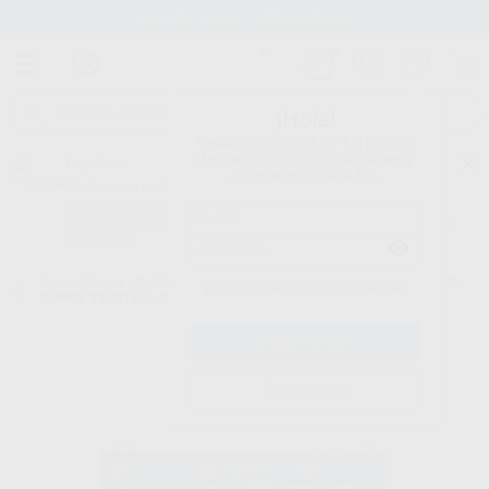
Stock de más de 15.000 productos
¡Hola!
Inicia sesión para ver los precios
del carrito con tus condiciones y
Proclinic
descuentos aplicados.
¿Todavía no tienes nuestra App?
¡Descárgala para ser siempre el primero en conocer nuestras
promociones y descuentos! Disponible en Google Play o App Store.
Google Play
Inicio
/
Clínica
/
Pulido
/
Pulidores para cerámica y prótesis
/
PULIDOR
¿Has olvidado tu contraseña?
DIAPOL TWIST C.A. DT-W14DG DT-W14DMF Y DT-W14D 1 U.
Registrarme