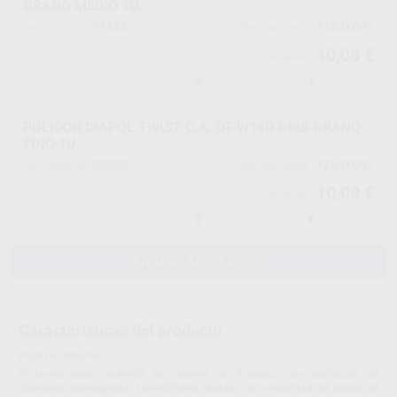
GRANO MEDIO 1U.
97545
7184X001
Ref. Proclinic
Ref. fabricante
10,08 €
10,61 €
-
+
PULIDOR DIAPOL TWIST C.A. DT-W14D GRIS GRANO
FINO 1U.
98059
7284X001
Ref. Proclinic
Ref. fabricante
10,08 €
10,61 €
-
+
AÑADIR AL CARRITO
Características del producto
Proclinic informa:
Pulidores para cerámica en sistema de 3 pasos con partículas de
diamante impregnado. Correcciones rápidas sin necesidad de pasta de