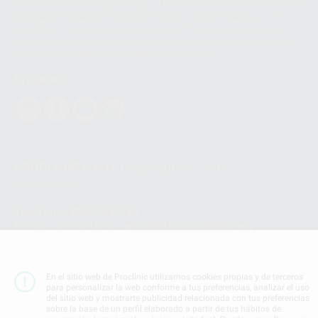
Ireland Limited (WhatsApp Ireland). La información que controla WhatsApp
Ireland puede ser transferida a WhatsApp LLC y a Facebook Inc.. Dicha
Transferencia Internacional de Datos ofrece garantías adecuadas al
basarse en la Cláusula Contractual Tipo para la transferencia de datos
personales a terceros países. Puede ampliar la información en el siguiente
enlace:
WhatsApp Business Data Transfer Addendum
.
Síguenos
PROCLINIC S.A.U.
Copyright (c) 2026
Aviso legal
Teléfono:
900 393 939
E-mail de contacto:
proclinic@proclinic.es
Condiciones Generales de Contratación
y
Política
de privacidad
En el sitio web de Proclinic utilizamos cookies propias y de terceros
Información Corporativa
para personalizar la web conforme a tus preferencias, analizar el uso
Política de Cookies
del sitio web y mostrarte publicidad relacionada con tus preferencias
sobre la base de un perfil elaborado a partir de tus hábitos de