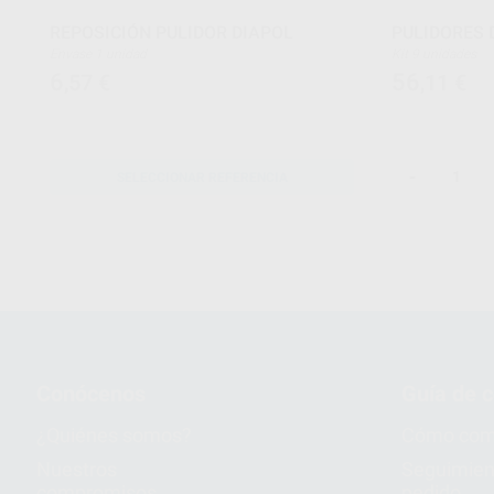
REPOSICIÓN PULIDOR DIAPOL
PULIDORES 
Envase 1 unidad
Kit 9 unidades
6
56
,57
€
,11
€
-
SELECCIONAR REFERENCIA
Conócenos
Guía de 
¿Quiénes somos?
Cómo com
Nuestros
Seguimien
compromisos
pedido