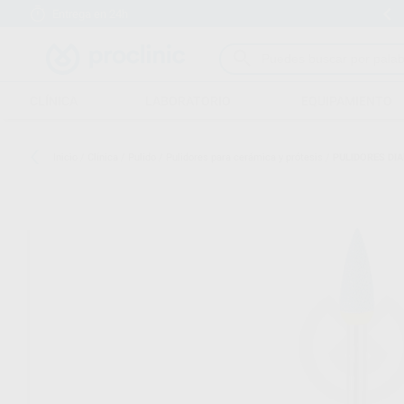
Entrega en 24h
15 días para cambiar de opinión
CLÍNICA
LABORATORIO
EQUIPAMIENTO
Inicio
/
Clínica
/
Pulido
/
Pulidores para cerámica y prótesis
/
PULIDORES DI