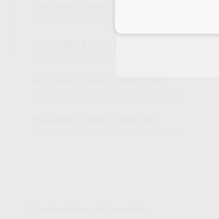
PULIDORES DIAPOL PUNTA ROSA
25921
7186X010
Ref. Proclinic
Ref. fabricante
Inicia 
PULIDORES DIAPOL COPA ROSA
25923
7187X010
Ref. Proclinic
Ref. fabricante
PULIDORES DIAPOL PUNTA GRIS
25925
7286X010
Ref. Proclinic
Ref. fabricante
PULIDORES DIAPOL COPA GRIS
25927
7287X010
Ref. Proclinic
Ref. fabricante
Características del producto