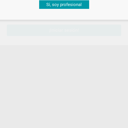
Desbloquea todas tus ventajas
Sí, soy profesional
sesión
para disfrutar de todos tus
descuentos y condiciones esp
¡Iniciar sesión!