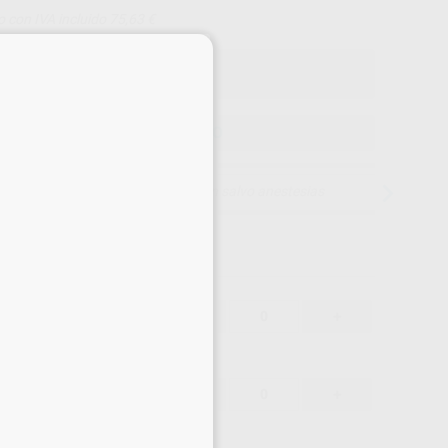
o con IVA incluido 75,63 €
×
ELEGIR MODELO
15 días para cambiar de opinión salvo anestesias
65,79 €
-
+
62,50 €
65,79 €
-
+
62,50 €