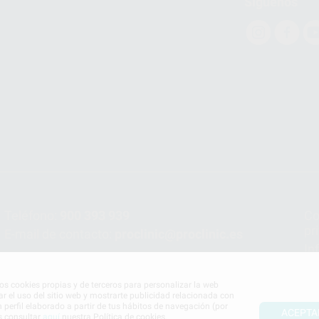
Síguenos
Teléfono:
900 393 939
Co
pr
E-mail de contacto:
proclinic@proclinic.es
In
Po
mos cookies propias y de terceros para personalizar la web
ar el uso del sitio web y mostrarte publicidad relacionada con
n perfil elaborado a partir de tus hábitos de navegación (por
ACEPTA
s consultar
aquí
nuestra Política de cookies.