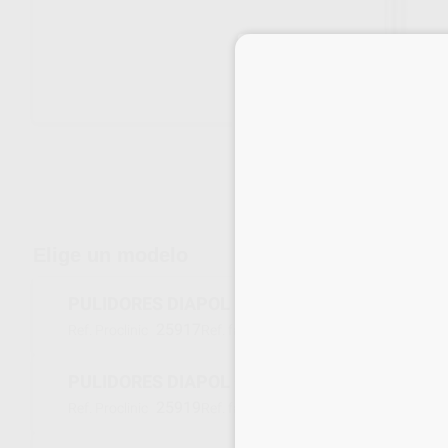
Envíos gratuitos desde 110€
Elige un modelo
PULIDORES DIAPOL PUNTA AZUL
25917
7086X010
Ref. Proclinic
Ref. fabricante
PULIDORES DIAPOL COPA AZUL
25919
7087X010
Ref. Proclinic
Ref. fabricante