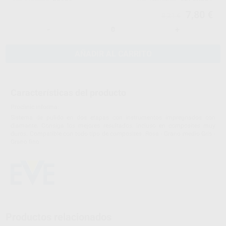
7,80 €
8,21 €
-
+
AÑADIR AL CARRITO
Características del producto
Proclinic informa:
Sistema de pulido en dos etapas con instrumentos impregnados con
diamante. Consiga los mejores resultados, incluso en composites muy
duros. Compatible con todo tipo de composites. Rosa - Grano medio Gris -
Grano fino
Productos relacionados