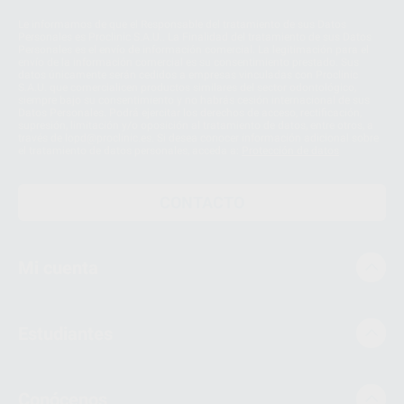
Le informamos de que el Responsable del tratamiento de sus Datos
Personales es Proclinic S.A.U.. La Finalidad del tratamiento de sus Datos
Personales es el envío de información comercial. La legitimación para el
envío de la información comercial es su consentimiento prestado. Sus
datos únicamente serán cedidos a empresas vinculadas con Proclinic
S.A.U. que comercialicen productos similares del sector odontológico,
siempre bajo su consentimiento y no habrás cesión internacional de sus
Datos Personales. Podrá ejercitar los derechos de acceso, rectificación,
supresión, limitación y/o oposición al tratamiento de datos, entre otros, a
través de lopd@proclinic.es. Si desea conocer información adicional sobre
el tratamiento de datos personales, acceda a:
Protección de datos
CONTACTO
Mi cuenta
Estudiantes
Conócenos