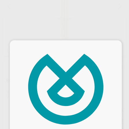
×
1
/ 2
REPOSICIÓN PULIDOR DIACOMP PLUS CEPILLO
Marca
EVE
Contenido
1 unidad
Precio web
7
,80
€
Desbloquea todas tus ventajas
8,21 €