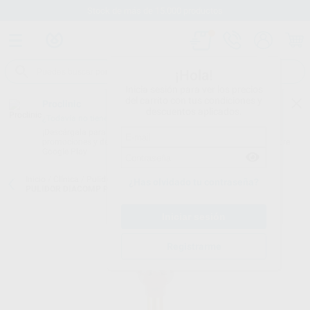
Stock de más de 15.000 productos
¡Hola!
Inicia sesión para ver los precios
del carrito con tus condiciones y
Proclinic
descuentos aplicados.
¿Todavía no tienes nuestra App?
¡Descárgala para ser siempre el primero en conocer nuestras
promociones y descuentos! Disponible en Google Play o App Store.
Google Play
Inicio
/
Clínica
/
Pulido
/
Pulidores para composite
/
REPOSICIÓN
¿Has olvidado tu contraseña?
PULIDOR DIACOMP PLUS CEPILLO
Registrarme