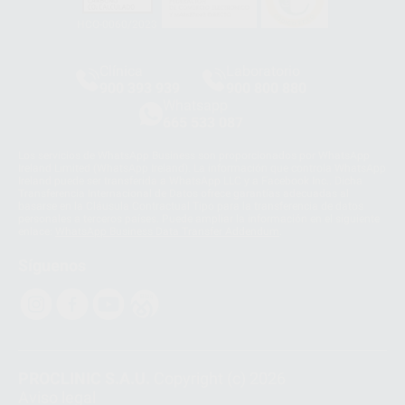
HCO-0060/2023
Clínica
Laboratorio
900 393 939
900 800 880
Whatsapp
665 533 087
Los servicios de WhatsApp Business son proporcionados por WhatsApp
Ireland Limited (WhatsApp Ireland). La información que controla WhatsApp
Ireland puede ser transferida a WhatsApp LLC y a Facebook Inc.. Dicha
Transferencia Internacional de Datos ofrece garantías adecuadas al
basarse en la Cláusula Contractual Tipo para la transferencia de datos
personales a terceros países. Puede ampliar la información en el siguiente
enlace:
WhatsApp Business Data Transfer Addendum
.
Síguenos
PROCLINIC S.A.U.
Copyright (c) 2026
Aviso legal