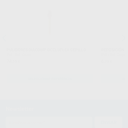
PULIDORES DIACOMP OCCLUFLEX CEPILLO
REPOSICIÓN 
EVE
|
Ref. Grupo
EVE
|
Ref. Grupo
74
6
,15
€
,79
€
SELECCIONAR REFERENCIA
SE
Newsletter
ENVIAR