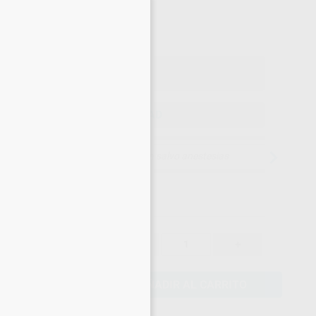
49
×
,13
€
72 €
o con IVA incluido 59,45 €
ELEGIR CANTIDAD
15 días para cambiar de opinión salvo anestesias
51,72 €
-
+
49,13 €
AÑADIR AL CARRITO