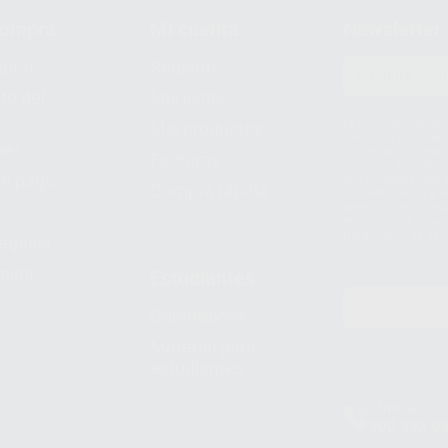
compra
Mi cuenta
Newsletter
prar
Registro
to del
Mis listas
Le informamos de q
Mis productos
S.A.U.. La Finalida
nes
comercial. La legit
Facturas
prestado. Sus dato
e pago
que comercialicen p
Compra rápida
consentimiento y no
derechos de acceso,
entre otros, a trav
tratamiento de dat
legales
pida
Estudiantes
Odontobook
Material para
estudiantes
Clínica
900 393 9