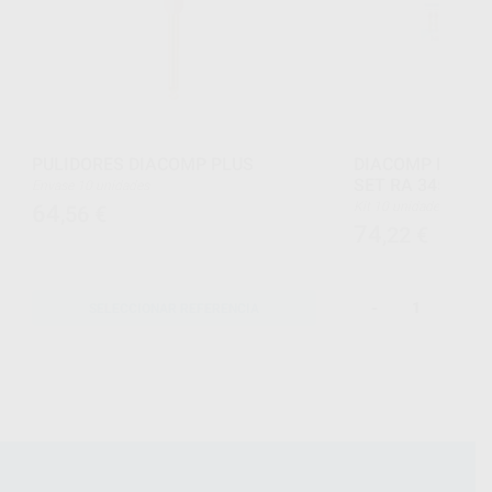
PULIDORES DIACOMP PLUS
DIACOMP PLUS 
SET RA 345
Envase 10 unidades
Kit 10 unidades (5u de grano medio + 5u de
64
,56
€
grano fino)
74
,22
€
-
+
SELECCIONAR REFERENCIA