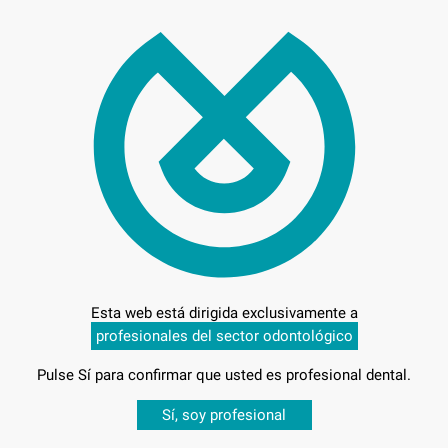
51,
Preci
Entrega en 24h
Esta web está dirigida exclusivamente a
profesionales del sector odontológico
Pulse Sí para confirmar que usted es profesional dental.
Desbloquea todas tus ventajas
Sí, soy profesional