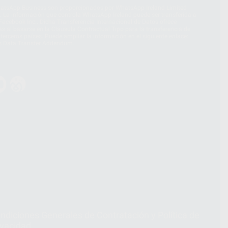
hatsApp Business son proporcionados por WhatsApp Ireland Limited
. La información que controla WhatsApp Ireland puede ser transferida a
acebook Inc.. Dicha Transferencia Internacional de Datos ofrece
 al basarse en la Cláusula Contractual Tipo para la transferencia de
terceros países. Puede ampliar la información en el siguiente enlace:
s Data Transfer Addendum
.
ndiciones Generales de Contratación
y
Política de
ivacidad