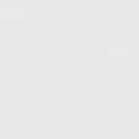
Los servicios de W
(WhatsApp Ireland)
EN
WhatsApp LLC y a F
E
garantías adecuadas
datos personales a 
WhatsApp Busines
Síguenos
Teléfono:
900 393 939
Co
pr