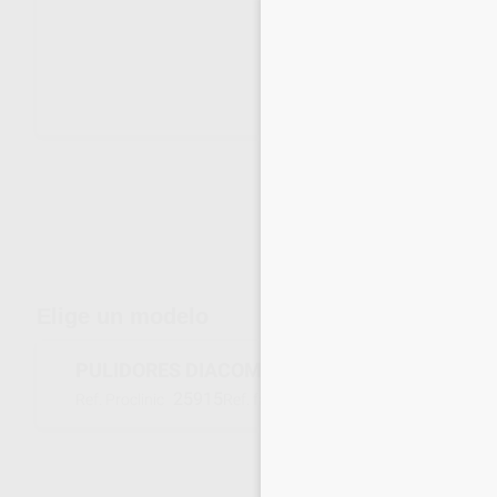
Envíos gratuitos desde 110€
Elige un modelo
PULIDORES DIACOMP PLUS SET RA 344
25915
9094
Ref. Proclinic
Ref. fabricante