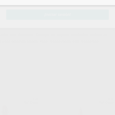
sesión
para disfrutar de todos tus
descuentos y condiciones esp
¡Iniciar sesión!
ados con diamante. Consiga los mejores resultados, incluso en
y con cerámica híbrida. Rosa - Grano medio, Gris - Grano fino.
EVE
EVE
Ref. Grupo
Ref. Grupo