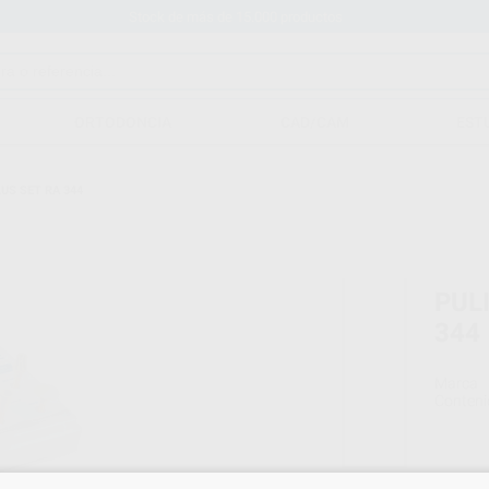
Stock de más de 15.000 productos
ORTODONCIA
CAD/CAM
EST
US SET RA 344
PUL
344
Marca
Conteni