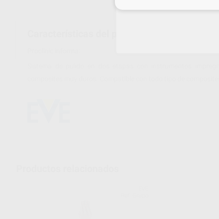
Inicia 
Características del producto
Proclinic informa:
Sistema de pulido en dos etapas con instrumentos impregn
composites muy duros. Compatible con todo tipo de composites 
Productos relacionados
EVE
Ref. Grupo