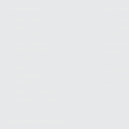
Conócenos
Guía de 
¿Quiénes somos?
Cómo com
Nuestros
Seguimien
compromisos
pedido
Responsabilidad
Devolucio
Social Corporativa
Métodos d
Canal ético
Envío
Código ético
Símbolos 
Sostenibilidad
Compra rá
energética
dientes
Trabaja con nosotros
Preguntas Frecuentes
(FAQ)
Descarga nuestra App