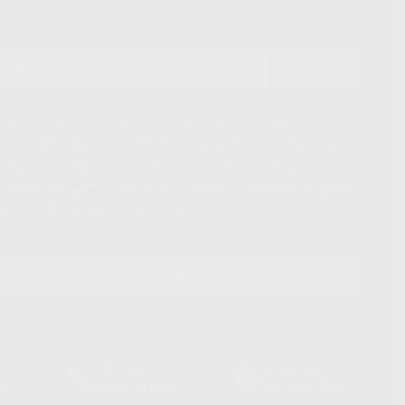
ENVIAR
ue el Responsable del tratamiento de sus Datos Personales es Proclinic
d del tratamiento de sus Datos Personales es el envío de información
imación para el envío de la información comercial es su consentimiento
s únicamente serán cedidos a empresas vinculadas con Proclinic S.A.U.
roductos similares del sector odontológico, siempre bajo su
 habrás cesión internacional de sus Datos Personales. Podrá ejercitar los
 rectificación, supresión, limitación y/o oposición al tratamiento de datos,
és de lopd@proclinic.es. Si desea conocer información adicional sobre el
os personales, acceda a:
Protección de datos
CONTACTO
Laboratorio
Whatsapp
39
900 800 880
665 533 087