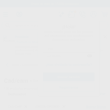
Stock de más de 15.000 productos
¡Hola!
Inicia sesión para ver los precios
del carrito con tus condiciones y
Proclinic
descuentos aplicados.
¿Todavía no tienes nuestra App?
¡Descárgala para ser siempre el primero en conocer nuestras
promociones y descuentos! Disponible en Google Play o App Store.
Google Play
¿Has olvidado tu contraseña?
Inicio
/
Laboratorio
/
Cad/cam
/
Discos circonio
Cad/cam -
Discos de zirconio - 5
Registrarme
156
productos encontrados
Filtrar
CAD/CAM
DISCOS CIRCONIO
Borrar filtros