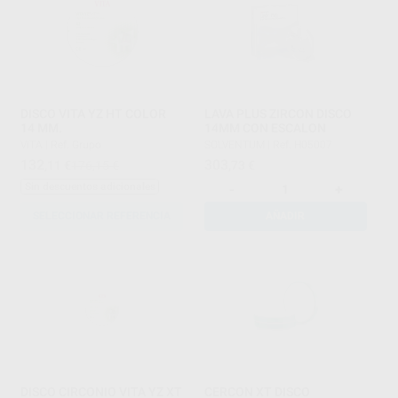
DISCO VITA YZ HT COLOR
LAVA PLUS ZIRCON DISCO
14 MM.
14MM CON ESCALON
VITA
|
Ref. Grupo
SOLVENTUM
|
Ref. H05007
132
303
,11
€
176,15 €
,73
€
Sin descuentos adicionales
-
+
SELECCIONAR REFERENCIA
AÑADIR
DISCO CIRCONIO VITA YZ XT
CERCON XT DISCO