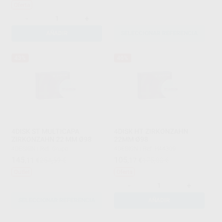
Oferta
-
+
AÑADIR
SELECCIONAR REFERENCIA
43%
40%
4DISK ST MULTICAPA
4DISK HT ZIRKONZAHN
ZIRKONZAHN 22 MM Ø98
22MM Ø98
4DESIGN
|
Ref. Grupo
4DESIGN
|
Ref. H44309
145
105
,11
€
254,59 €
,17
€
175,03 €
Outlet
Oferta
-
+
SELECCIONAR REFERENCIA
AÑADIR