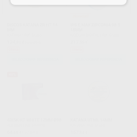
¡Novedad!
DISCOS KATANA ZR HT 14
IPS E.MAX ZIRCONIA 98.5
MM.
18MM
KATANA
|
Ref. Grupo
IVOCLAR DIGITAL
|
Ref. Grupo
124
217
,91
€
138,05 €
,55
€
Oferta
Oferta
SELECCIONAR REFERENCIA
SELECCIONAR REFERENCIA
40%
4DISK HT WHITE 12MM Ø98
KATANA UTML 14MM
4DESIGN
|
Ref. H44410
KATANA
|
Ref. Grupo
64
157
,68
€
107,64 €
,94
€