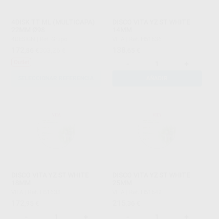
4DISK TT ML (MULTICAPA)
DISCO VITA YZ ST WHITE
22MM Ø98
14MM
4DESIGN
|
Ref. Grupo
VITA
|
Ref. H51636
172
138
,86
€
303,26 €
,65
€
Outlet
-
+
SELECCIONAR REFERENCIA
AÑADIR
DISCO VITA YZ ST WHITE
DISCO VITA YZ ST WHITE
18MM
25MM
VITA
|
Ref. H51638
VITA
|
Ref. H51642
172
215
,95
€
,36
€
-
+
-
+