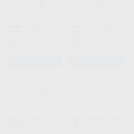
DISCO VITA YZ XT WHITE
DISCO VITA YZ XT WHITE
14MM
18MM
VITA
|
Ref. H51772
VITA
|
Ref. H51774
152
190
,57
€
,24
€
-
+
-
+
AÑADIR
AÑADIR
DISCO VITA YZ XT WHITE
DISCO VITA YZ XTCOLOR 14
20MM
MM.
VITA
|
Ref. H51776
VITA
|
Ref. Grupo