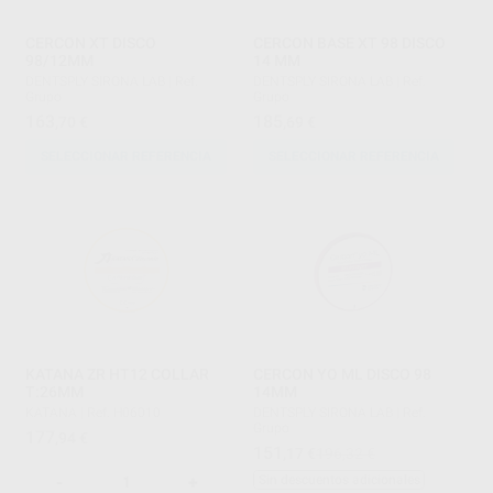
CERCON XT DISCO
CERCON BASE XT 98 DISCO
98/12MM
14 MM
DENTSPLY SIRONA LAB
|
Ref.
DENTSPLY SIRONA LAB
|
Ref.
Grupo
Grupo
163
185
,70
€
,69
€
SELECCIONAR REFERENCIA
SELECCIONAR REFERENCIA
KATANA ZR HT12 COLLAR
CERCON YO ML DISCO 98
T:26MM
14MM
KATANA
|
Ref. H06010
DENTSPLY SIRONA LAB
|
Ref.
Grupo
177
,94
€
151
,17
€
196,32 €
-
+
Sin descuentos adicionales