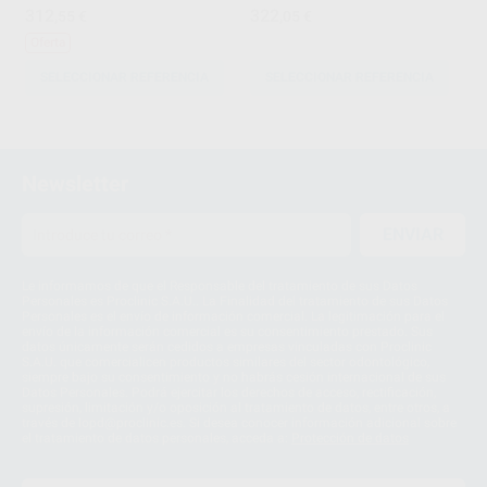
312
322
,55
€
,05
€
Oferta
SELECCIONAR REFERENCIA
SELECCIONAR REFERENCIA
3
4
Newsletter
5
ENVIAR
6
7
Le informamos de que el Responsable del tratamiento de sus Datos
Personales es Proclinic S.A.U.. La Finalidad del tratamiento de sus Datos
Personales es el envío de información comercial. La legitimación para el
envío de la información comercial es su consentimiento prestado. Sus
datos únicamente serán cedidos a empresas vinculadas con Proclinic
S.A.U. que comercialicen productos similares del sector odontológico,
siempre bajo su consentimiento y no habrás cesión internacional de sus
Datos Personales. Podrá ejercitar los derechos de acceso, rectificación,
supresión, limitación y/o oposición al tratamiento de datos, entre otros, a
través de lopd@proclinic.es. Si desea conocer información adicional sobre
el tratamiento de datos personales, acceda a:
Protección de datos