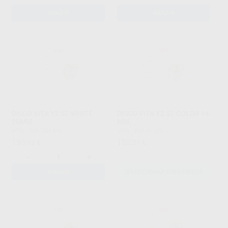
AÑADIR
AÑADIR
DISCO VITA YZ ST WHITE
DISCO VITA YZ ST COLOR 14
20MM
MM.
VITA
|
Ref. H51640
VITA
|
Ref. Grupo
190
152
,05
€
,57
€
-
+
AÑADIR
SELECCIONAR REFERENCIA