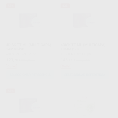
43%
43%
4DISK TT ML (MULTICAPA)
4DISK TT ML (MULTICAPA)
14MM Ø98
18MM Ø98
4DESIGN
|
Ref. Grupo
4DESIGN
|
Ref. Grupo
123
145
,78
€
217,15 €
,11
€
254,59 €
Outlet
Outlet
SELECCIONAR REFERENCIA
SELECCIONAR REFERENCIA
43%