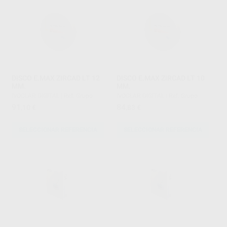
DISCO E.MAX ZIRCAD LT 12
DISCO E.MAX ZIRCAD LT 10
MM.
MM.
IVOCLAR DIGITAL
|
Ref. Grupo
IVOCLAR DIGITAL
|
Ref. Grupo
91
84
,10
€
,83
€
SELECCIONAR REFERENCIA
SELECCIONAR REFERENCIA