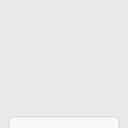
¡Novedad!
4DISK HT ZIRKONZAHN
4DESIGN 4DISK NFUSION
14MM Ø98
MULTI 98/12MM
4DESIGN
|
Ref. H44311
4DESIGN
|
Ref. Grupo
119
108
,15
€
,19
€
146,00 €
Oferta
-
+
AÑADIR
SELECCIONAR REFERENCIA
DISCO E.MAX ZIRCAD LT 25
DISCO E.MAX ZIRCAD LT 12
MM.
MM.
IVOCLAR DIGITAL
|
Ref. Grupo
IVOCLAR DIGITAL
|
Ref. Grupo
143
86
,45
€
,31
€
95,90 €
×
Sin descuentos adicionales