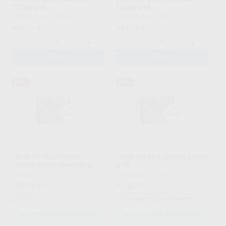
25MM Ø98
18MM Ø98
4DESIGN
|
Ref. H44310
4DESIGN
|
Ref. H44312
180
141
,51
€
,38
€
-
+
-
+
AÑADIR
AÑADIR
43%
70%
4DISK ST MULTICAPA
4DISK HD MULTICAPA 20MM
ZIRKONZAHN 18MM Ø98
Ø98
4DESIGN
|
Ref. Grupo
4DESIGN
|
Ref. Grupo
123
87
,78
€
217,15 €
,48
€
291,60 €
Outlet
Sin descuentos adicionales
SELECCIONAR REFERENCIA
SELECCIONAR REFERENCIA