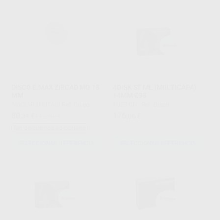
DISCO E.MAX ZIRCAD MO 18
4DISK ST ML (MULTICAPA)
MM
14MM Ø98
IVOCLAR DIGITAL
|
Ref. Grupo
4DESIGN
|
Ref. Grupo
80
176
,34
€
112,50 €
,06
€
Sin descuentos adicionales
SELECCIONAR REFERENCIA
SELECCIONAR REFERENCIA