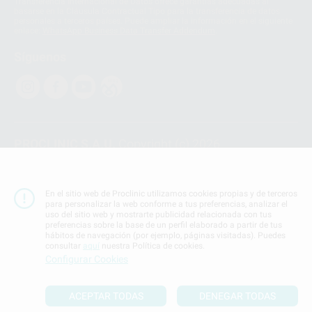
Transferencia Internacional de Datos ofrece garantías adecuadas al
basarse en la Cláusula Contractual Tipo para la transferencia de datos
personales a terceros países. Puede ampliar la información en el siguiente
enlace:
WhatsApp Business Data Transfer Addendum
.
Síguenos
PROCLINIC S.A.U.
Copyright (c) 2026
Aviso legal
Teléfono:
900 393 939
En el sitio web de Proclinic utilizamos cookies propias y de terceros
E-mail de contacto:
proclinic@proclinic.es
para personalizar la web conforme a tus preferencias, analizar el
uso del sitio web y mostrarte publicidad relacionada con tus
preferencias sobre la base de un perfil elaborado a partir de tus
Condiciones Generales de Contratación
y
Política
hábitos de navegación (por ejemplo, páginas visitadas). Puedes
de privacidad
consultar
aquí
nuestra Política de cookies.
Información Corporativa
Configurar Cookies
Política de Cookies
ACEPTAR TODAS
DENEGAR TODAS