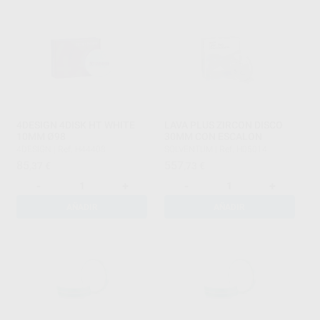
4DESIGN 4DISK HT WHITE
LAVA PLUS ZIRCON DISCO
10MM Ø98
30MM CON ESCALON
4DESIGN
|
Ref. H44408
SOLVENTUM
|
Ref. H05014
85
557
,37
€
,73
€
-
+
-
+
AÑADIR
AÑADIR