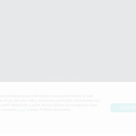
Teléfono:
900 393 939
Co
pr
E-mail de contacto:
proclinic@proclinic.es
In
Po
mos cookies propias y de terceros para personalizar la web
ar el uso del sitio web y mostrarte publicidad relacionada con
n perfil elaborado a partir de tus hábitos de navegación (por
ACEPTA
s consultar
aquí
nuestra Política de cookies.
S