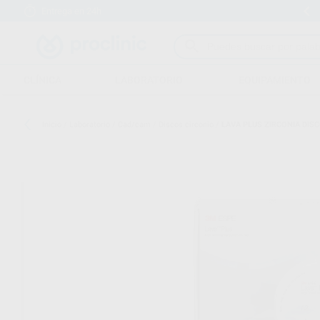
Entrega en 24h
15 días para cambiar de opinión
CLÍNICA
LABORATORIO
EQUIPAMIENTO
Inicio
/
Laboratorio
/
Cad/cam
/
Discos circonio
/
LAVA PLUS ZIRCONIA DIS