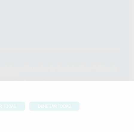
ndiciones Generales de Contratación
y
Política de
ivacidad
formación Corporativa
lítica de Cookies
R TODAS
DENEGAR TODAS
UBIR