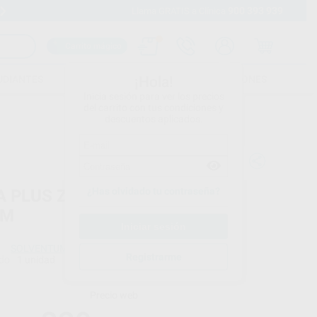
900 393 939
Envíos gratuitos desde 110€
Llama GRATIS a Clínica
Carrito mágico
UDIANTES
FOLLETOS
FORMACIONES
¡Hola!
Inicia sesión para ver los precios
del carrito con tus condiciones y
descuentos aplicados.
¿Has olvidado tu contraseña?
A PLUS ZIRCONIA DISCO 98 X
MM
SOLVENTUM
Registrarme
do
1 unidad
Precio web