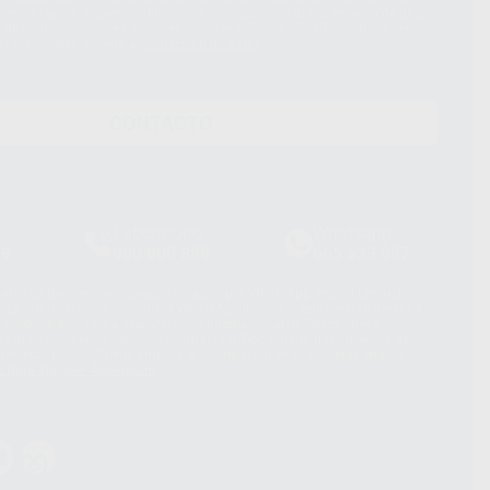
 rectificación, supresión, limitación y/o oposición al tratamiento de datos,
és de lopd@proclinic.es. Si desea conocer información adicional sobre el
os personales, acceda a:
Protección de datos
CONTACTO
Laboratorio
Whatsapp
39
900 800 880
665 533 087
hatsApp Business son proporcionados por WhatsApp Ireland Limited
. La información que controla WhatsApp Ireland puede ser transferida a
acebook Inc.. Dicha Transferencia Internacional de Datos ofrece
 al basarse en la Cláusula Contractual Tipo para la transferencia de
terceros países. Puede ampliar la información en el siguiente enlace:
s Data Transfer Addendum
.