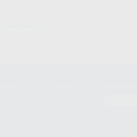
CCIONAR REFERENCIA
compra
Mi cuenta
Newsletter
prar
Registro
to del
Mis listas
Le informamos de q
Mis productos
S.A.U.. La Finalida
nes
comercial. La legit
Facturas
prestado. Sus dato
e pago
que comercialicen p
Compra rápida
consentimiento y no