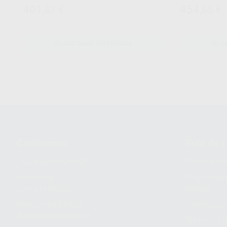
401
454
,87
€
,65
€
SELECCIONAR REFERENCIA
SELE
Conócenos
Guía de 
¿Quiénes somos?
Cómo com
Nuestros
Seguimien
compromisos
pedido
Responsabilidad
Devolucio
Social Corporativa
Métodos d