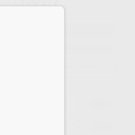
329
,47
€
,81 €
×
Precio con IVA incluido 398,66 €
ELEGIR MODELO
15 días para cambiar de opinión salvo anestesias
346,81 €
-
+
329,47 €
346,81 €
-
+
329,47 €