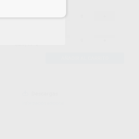
346,81 €
eciales
-
+
329,47 €
346,81 €
-
+
329,47 €
AÑADIR AL CARRITO
Descargas
Información adicional