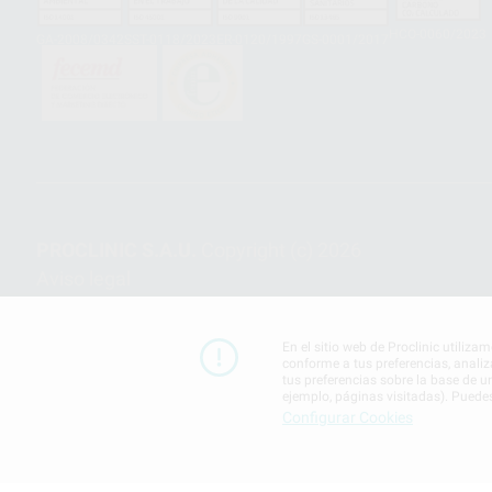
HCO-0060/2023
GA-2008/0342
SST-0118/2023
ER-0120/1997
GS-0001/2017
PROCLINIC S.A.U.
Copyright (c) 2026
Aviso legal
En el sitio web de Proclinic utiliza
conforme a tus preferencias, analiz
tus preferencias sobre la base de u
ejemplo, páginas visitadas). Puede
Configurar Cookies