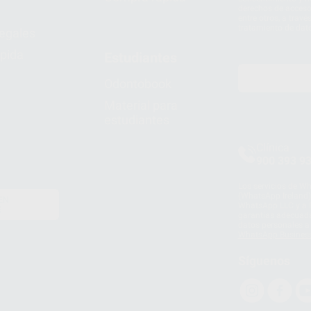
derechos de acceso,
entre otros, a trav
tratamiento de dat
legales
pida
Estudiantes
Odontobook
Material para
estudiantes
Clínica
900 393 9
Los servicios de W
(WhatsApp Ireland)
EN
WhatsApp LLC y a F
E
garantías adecuadas
datos personales a 
WhatsApp Busines
Síguenos