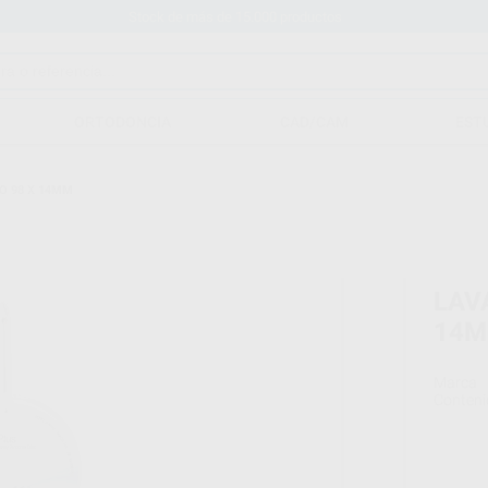
Stock de más de 15.000 productos
ORTODONCIA
CAD/CAM
EST
CO 98 X 14MM
LAV
14
Marca
Conteni