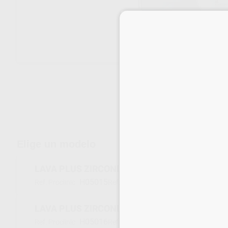
Envíos gratuitos desde 110€
Elige un modelo
LAVA PLUS ZIRCONIA DISCO 98 X 14MM A1
H05015
69388
Ref. Proclinic
Ref. fabricante
LAVA PLUS ZIRCONIA DISCO 98 X 14MM A2
H05016
69389
Ref. Proclinic
Ref. fabricante