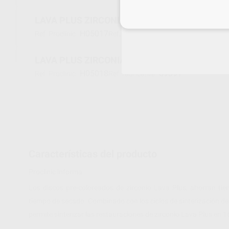
LAVA PLUS ZIRCONIA DISCO 98 X 14MM A3
Inicia 
H05017
69390
Ref. Proclinic
Ref. fabricante
LAVA PLUS ZIRCONIA DISCO 98 X 14MM A3,5
H05018
69391
Ref. Proclinic
Ref. fabricante
Características del producto
Proclinic informa:
Los discos pre-coloreados de zirconio Lava Plus, ahorran ti
tiempo de secado. Combinado con los ciclos de sinterización de a
permite sinterizar las restauraciones de zirconio Lava Plus en 1