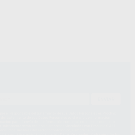
ENVIAR
ue el Responsable del tratamiento de sus Datos Personales es Proclinic
d del tratamiento de sus Datos Personales es el envío de información
imación para el envío de la información comercial es su consentimiento
s únicamente serán cedidos a empresas vinculadas con Proclinic S.A.U.
roductos similares del sector odontológico, siempre bajo su
 habrás cesión internacional de sus Datos Personales. Podrá ejercitar los