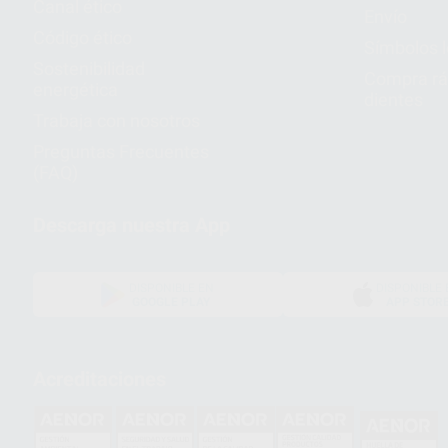
Canal ético
Envío
Código ético
Símbolos 
Sostenibilidad
Compra rá
energética
dientes
Trabaja con nosotros
Preguntas Frecuentes
(FAQ)
Descarga nuestra App
DISPONIBLE EN
DISPONIBLE 
GOOGLE PLAY
APP STOR
Acreditaciones