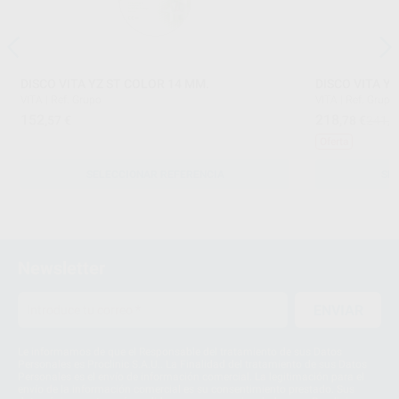
DISCO VITA YZ ST COLOR 14 MM.
DISCO VITA Y
VITA
|
Ref. Grupo
VITA
|
Ref. Grupo
152
218
,57
€
,78
€
241,8
Oferta
SELECCIONAR REFERENCIA
SE
Newsletter
ENVIAR
Le informamos de que el Responsable del tratamiento de sus Datos
Personales es Proclinic S.A.U.. La Finalidad del tratamiento de sus Datos
Personales es el envío de información comercial. La legitimación para el
envío de la información comercial es su consentimiento prestado. Sus