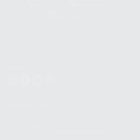
900 393 939
900 800 880
Whatsapp
665 533 087
Los servicios de WhatsApp Business son proporcionados por WhatsApp
Ireland Limited (WhatsApp Ireland). La información que controla WhatsApp
Ireland puede ser transferida a WhatsApp LLC y a Facebook Inc.. Dicha
Transferencia Internacional de Datos ofrece garantías adecuadas al
basarse en la Cláusula Contractual Tipo para la transferencia de datos
personales a terceros países. Puede ampliar la información en el siguiente
enlace:
WhatsApp Business Data Transfer Addendum
.
Síguenos
PROCLINIC S.A.U.
Copyright (c) 2026
Aviso legal
Teléfono:
900 393 939
E-mail de contacto:
proclinic@proclinic.es