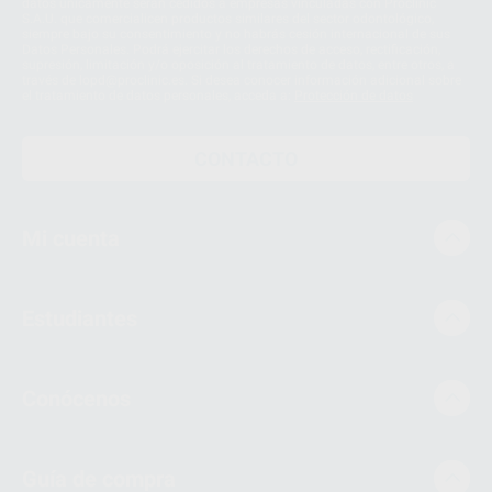
datos únicamente serán cedidos a empresas vinculadas con Proclinic
S.A.U. que comercialicen productos similares del sector odontológico,
siempre bajo su consentimiento y no habrás cesión internacional de sus
Datos Personales. Podrá ejercitar los derechos de acceso, rectificación,
supresión, limitación y/o oposición al tratamiento de datos, entre otros, a
través de lopd@proclinic.es. Si desea conocer información adicional sobre
el tratamiento de datos personales, acceda a:
Protección de datos
CONTACTO
Mi cuenta
Estudiantes
Conócenos
Guía de compra