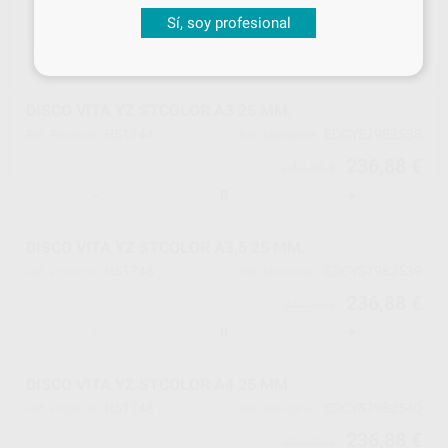
Sí, soy profesional
236,88 €
249,35 €
-
+
DISCO VITA YZ STCOLOR A3 25 MM.
H51744
EDCYS7982538
Ref. Proclinic
Ref. fabricante
236,88 €
249,35 €
-
+
DISCO VITA YZ STCOLOR A3,5 25 MM.
H51746
EDCYS7982539
Ref. Proclinic
Ref. fabricante
236,88 €
249,35 €
-
+
DISCO VITA YZ STCOLOR A4 25 MM.
H51748
EDCYS7982540
Ref. Proclinic
Ref. fabricante
236,88 €
249,35 €