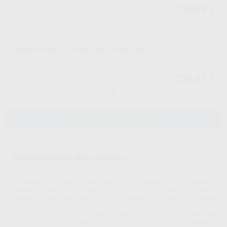
236,88 €
249,35 €
-
+
DISCO VITA YZ STCOLOR D4 25 MM.
H51770
EDCYS7982551
Ref. Proclinic
Ref. fabricante
236,88 €
249,35 €
-
+
AÑADIR AL CARRITO
Características del producto
Proclinic informa:
La solución de sistema para unas reconstrucciones en ZrO2 precisas,
eficientes y fieles a la guía de colores. Vita YZ ST son discos de circonio
supertranslúcido precoloreado para la confección de prótesis de dientes
posteriores monolíticas y parcialmente recubiertas. Reproducción de color
fiable gracias al sistema completo de caracterización armonizados entre
sí. Indicado para coronas anteriores y posteriores completamente