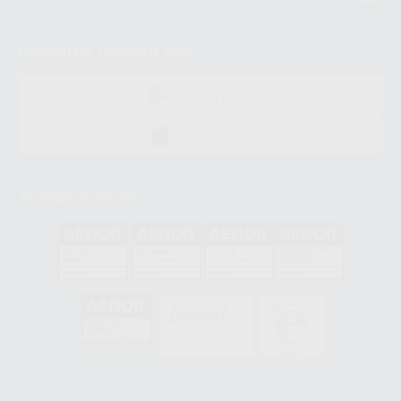
Descarga nuestra App
DISPONIBLE EN
GOOGLE PLAY
DISPONIBLE EN
APP STORE
Acreditaciones
GA-2008/0342
SST-0118/2023
ER-0120/1997
GS-0001/2017
HCO-0060/2023
Clínica
Laboratorio