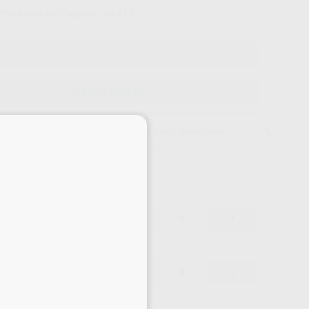
Precio con IVA incluido 184,61 €
ELEGIR MODELO
×
15 días para cambiar de opinión salvo anestesias
160,60 €
-
+
152,57 €
160,60 €
-
+
152,57 €