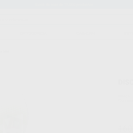
Stock de más de 15.000 productos
ORTODONCIA
CAD/CAM
EST
14 MM.
DIS
Marca
Conteni
160