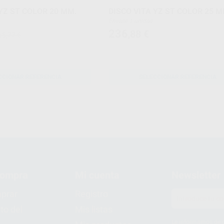
 YZ ST COLOR 20 MM.
DISCO VITA YZ ST COLOR 25 M
Envase 1 unidad
236
,88
€
65,77 €
CCIONAR REFERENCIA
SELECCIONAR REFERENCIA
compra
Mi cuenta
Newsletter
prar
Registro
to del
Mis listas
Le informamos de q