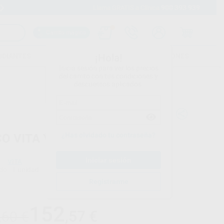
900 393 939
Envíos gratuitos desde 110€
Llama GRATIS a Clínica
Carrito mágico
UDIANTES
FOLLETOS
FORMACIONES
¡Hola!
Inicia sesión para ver los precios
del carrito con tus condiciones y
descuentos aplicados.
¿Has olvidado tu contraseña?
CO VITA YZ ST COLOR 14 MM.
VITA
do
1 unidad
Registrarme
Precio web
152
,57
€
,60 €