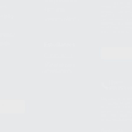
Mis productos
S.A.U.. La Finalida
nes
comercial. La legit
Facturas
prestado. Sus dato
e pago
que comercialicen p
Compra rápida
consentimiento y no
derechos de acceso,
entre otros, a trav
tratamiento de dat
legales
pida
Estudiantes
Odontobook
Material para
estudiantes
Clínica
900 393 9
Los servicios de W
(WhatsApp Ireland)
EN
WhatsApp LLC y a F
E
garantías adecuadas
datos personales a 
WhatsApp Busines
Síguenos