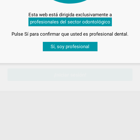
Esta web está dirigida exclusivamente a
profesionales del sector odontológico
Pulse Sí para confirmar que usted es profesional dental.
Desbloquea todas tus ventajas
Sí, soy profesional
sesión
para disfrutar de todos tus
descuentos y condiciones esp
¡Iniciar sesión!