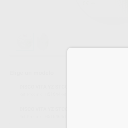
Envíos gratuitos desde 110€
Elige un modelo
DISCO VITA YZ STCOLOR A1 14 MM.
H51644
EDCYS7981436
Ref. Proclinic
Ref. fabricante
DISCO VITA YZ STCOLOR A2 14 MM.
H51646
EDCYS7981437
Ref. Proclinic
Ref. fabricante