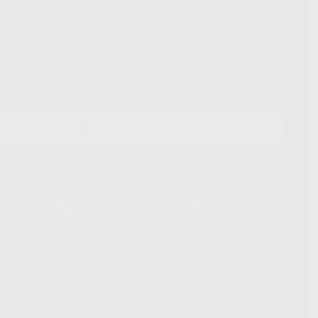
d del tratamiento de sus Datos Personales es el envío de información
imación para el envío de la información comercial es su consentimiento
s únicamente serán cedidos a empresas vinculadas con Proclinic S.A.U.
roductos similares del sector odontológico, siempre bajo su
 habrás cesión internacional de sus Datos Personales. Podrá ejercitar los
 rectificación, supresión, limitación y/o oposición al tratamiento de datos,
és de lopd@proclinic.es. Si desea conocer información adicional sobre el
os personales, acceda a:
Protección de datos
CONTACTO
Laboratorio
Whatsapp
39
900 800 880
665 533 087
hatsApp Business son proporcionados por WhatsApp Ireland Limited
. La información que controla WhatsApp Ireland puede ser transferida a
acebook Inc.. Dicha Transferencia Internacional de Datos ofrece
 al basarse en la Cláusula Contractual Tipo para la transferencia de
terceros países. Puede ampliar la información en el siguiente enlace:
s Data Transfer Addendum
.