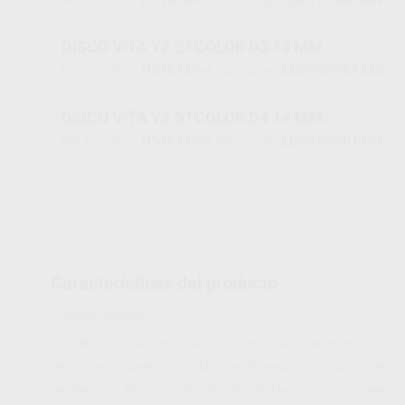
Ref. Proclinic
Ref. fabricante
DISCO VITA YZ STCOLOR D3 14 MM.
H51672
EDCYS7981450
Ref. Proclinic
Ref. fabricante
DISCO VITA YZ STCOLOR D4 14 MM.
H51674
EDCYS7981451
Ref. Proclinic
Ref. fabricante
Características del producto
Proclinic informa:
La solución de sistema para unas reconstrucciones en ZrO2 preci
de circonio supertranslúcido precoloreado para la confecció
recubiertas. Reproducción de color fiable gracias al sistema