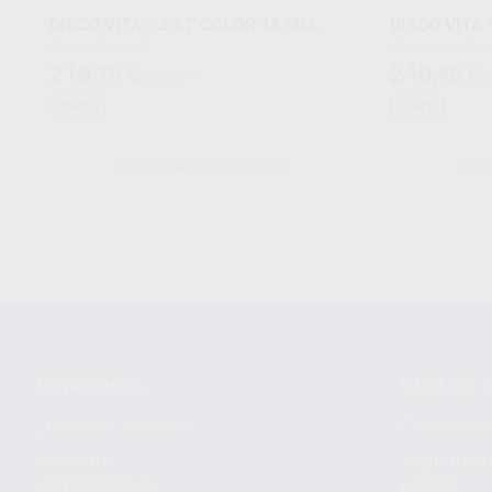
DISCO VITA YZ ST COLOR 18 MM.
DISCO VITA
Envase 1 unidad
Envase 1 unidad
218
240
,78
€
,45
€
241,80 €
2
Oferta
Oferta
SELECCIONAR REFERENCIA
SELE
Conócenos
Guía de 
¿Quiénes somos?
Cómo com
Nuestros
Seguimien
compromisos
pedido