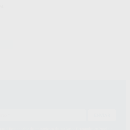
M.
ENVIAR
ue el Responsable del tratamiento de sus Datos Personales es Proclinic