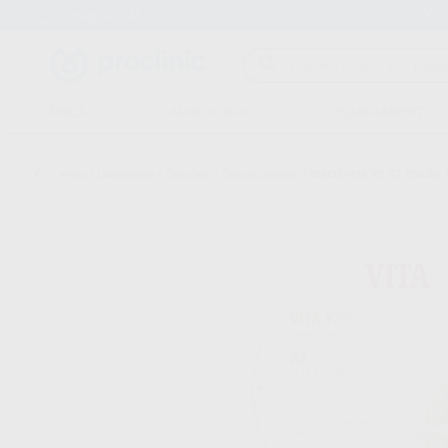
Entrega en 24h
15 días para cambiar de opinión
CLÍNICA
LABORATORIO
EQUIPAMIENTO
Inicio
/
Laboratorio
/
Cad/cam
/
Discos circonio
/
DISCO VITA YZ ST COLOR 