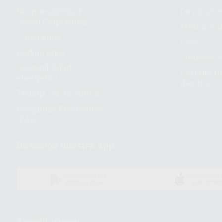
Responsabilidad
Devolucio
Social Corporativa
Métodos d
Canal ético
Envío
Código ético
Símbolos 
Sostenibilidad
Compra rá
energética
dientes
Trabaja con nosotros
Preguntas Frecuentes
(FAQ)
Descarga nuestra App
DISPONIBLE EN
DISPONIBLE 
GOOGLE PLAY
APP STOR
Acreditaciones