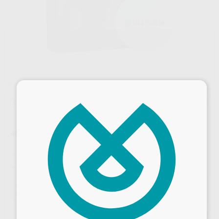
×
Oferta
4DISK HT WHITE 12MM Ø98
Marca
4DESIGN
Contenido
1 unidad
Ref. Proclinic
H44410
Oferta
64,68 €
Comprando
1 unidad
te ahorras el
40%
Precio web