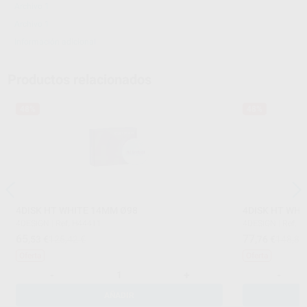
Archivo 1
Archivo 1
Información adicional
Productos relacionados
48%
48%
4DISK HT WHITE 14MM Ø98
4DISK HT WHI
4DESIGN
|
Ref. H44411
4DESIGN
|
Ref. 
65
77
,53
€
125,42 €
,76
€
148,82
Oferta
Oferta
-
+
-
AÑADIR