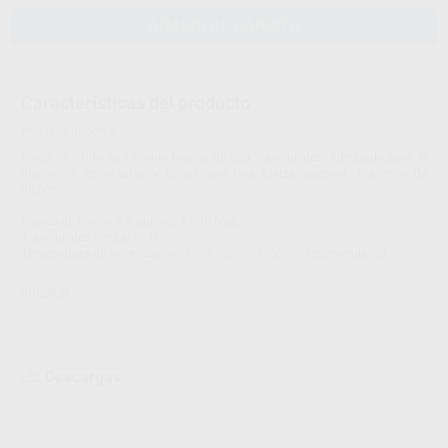
AÑADIR AL CARRITO
Características del producto
Proclinic informa:
Disco de óxido de circonio blanco de alta translucidez. Adecuado para el
diseño de estructuras y cofias con una fuerza superior. Diámetro de
98,5mm.
Fuerza de flexión a 3 puntos: 1.300 Mpa.
Translucidez media: >39%
Temperatura de sinterización: 1400-1580ºC (1530ºC recomendado).
4DESIGN
Descargas
Hojas de seguridad
Archivo 1