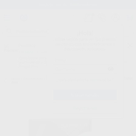
Stock de más de 15.000 productos
¡Hola!
Inicia sesión para ver los precios
del carrito con tus condiciones y
Proclinic
descuentos aplicados.
¿Todavía no tienes nuestra App?
¡Descárgala para ser siempre el primero en conocer nuestras
promociones y descuentos! Disponible en Google Play o App Store.
Google Play
Inicio
/
Laboratorio
/
Cad/cam
/
Discos circonio
/
4DISK HT WHITE 12MM
¿Has olvidado tu contraseña?
Ø98
Registrarme