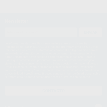
Newsletter
ENVIAR
Le informamos de que el Responsable del tratamiento de sus Datos
Personales es Proclinic S.A.U.. La Finalidad del tratamiento de sus Datos
Personales es el envío de información comercial. La legitimación para el
envío de la información comercial es su consentimiento prestado. Sus
datos únicamente serán cedidos a empresas vinculadas con Proclinic
S.A.U. que comercialicen productos similares del sector odontológico,
siempre bajo su consentimiento y no habrás cesión internacional de sus
Datos Personales. Podrá ejercitar los derechos de acceso, rectificación,
supresión, limitación y/o oposición al tratamiento de datos, entre otros, a
través de lopd@proclinic.es. Si desea conocer información adicional sobre
el tratamiento de datos personales, acceda a:
Protección de datos
CONTACTO