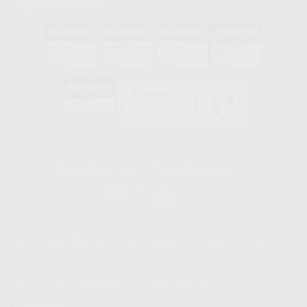
Acreditaciones
GA-2008/0342
SST-0118/2023
ER-0120/1997
GS-0001/2017
HCO-0060/2023
Clínica
Laboratorio
900 393 939
900 800 880
Whatsapp
665 533 087
Los servicios de WhatsApp Business son proporcionados por WhatsApp
Ireland Limited (WhatsApp Ireland). La información que controla WhatsApp
Ireland puede ser transferida a WhatsApp LLC y a Facebook Inc.. Dicha
Transferencia Internacional de Datos ofrece garantías adecuadas al
basarse en la Cláusula Contractual Tipo para la transferencia de datos
personales a terceros países. Puede ampliar la información en el siguiente
enlace:
WhatsApp Business Data Transfer Addendum
.