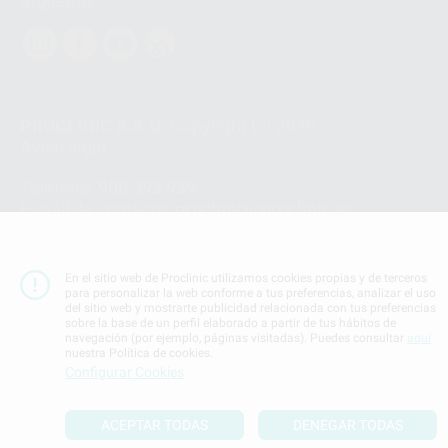
Síguenos
PROCLINIC S.A.U.
Copyright (c) 2026
Aviso legal
Teléfono:
900 393 939
E-mail de contacto:
proclinic@proclinic.es
Condiciones Generales de Contratación
y
Política
de privacidad
En el sitio web de Proclinic utilizamos cookies propias y de terceros
Información Corporativa
para personalizar la web conforme a tus preferencias, analizar el uso
del sitio web y mostrarte publicidad relacionada con tus preferencias
Política de Cookies
sobre la base de un perfil elaborado a partir de tus hábitos de
navegación (por ejemplo, páginas visitadas). Puedes consultar
aquí
nuestra Política de cookies.
SUBIR
Configurar Cookies
ACEPTAR TODAS
DENEGAR TODAS