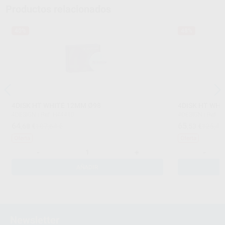
Productos relacionados
40%
48%
4DISK HT WHITE 12MM Ø98
4DISK HT WHI
4DESIGN
|
Ref. H44410
4DESIGN
|
Ref. 
64
65
,68
€
107,64 €
,53
€
125,42
Oferta
Oferta
-
+
-
AÑADIR
Newsletter