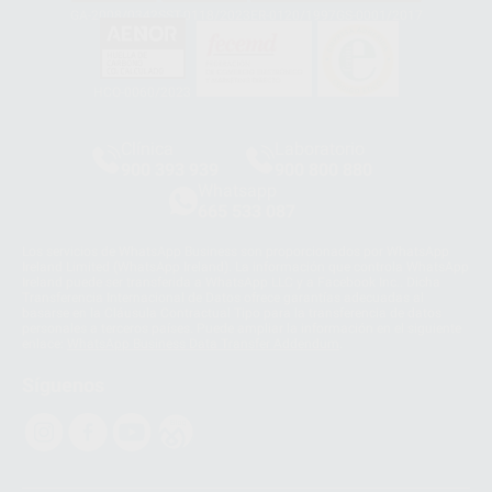
GA-2008/0342
SST-0118/2023
ER-0120/1997
GS-0001/2017
HCO-0060/2023
Clínica
Laboratorio
900 393 939
900 800 880
Whatsapp
665 533 087
Los servicios de WhatsApp Business son proporcionados por WhatsApp
Ireland Limited (WhatsApp Ireland). La información que controla WhatsApp
Ireland puede ser transferida a WhatsApp LLC y a Facebook Inc.. Dicha
Transferencia Internacional de Datos ofrece garantías adecuadas al
basarse en la Cláusula Contractual Tipo para la transferencia de datos
personales a terceros países. Puede ampliar la información en el siguiente
enlace:
WhatsApp Business Data Transfer Addendum
.
Síguenos