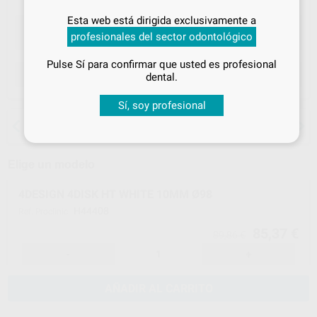
Inicia sesión
para disfrutar de todos
Esta web está dirigida exclusivamente a
tus
descuentos y condiciones
profesionales del sector odontológico
especiales
Pulse Sí para confirmar que usted es profesional
¡Iniciar sesión!
ELEGIR CANTIDAD
dental.
Sí, soy profesional
15 días para cambiar de opinión salvo
anestesias
Elige un modelo
4DESIGN 4DISK HT WHITE 10MM Ø98
H44408
Ref. Proclinic
85,37 €
89,86 €
-
+
AÑADIR AL CARRITO