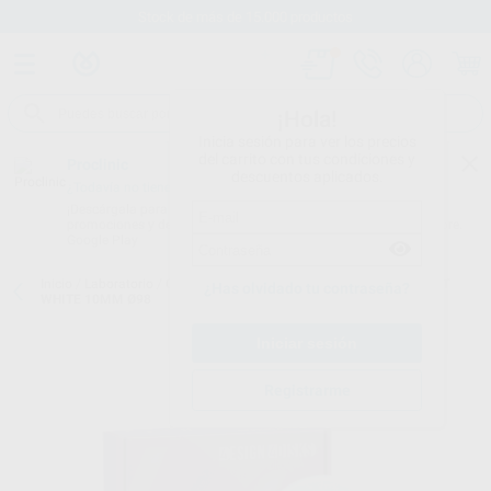
Stock de más de 15.000 productos
¡Hola!
Inicia sesión para ver los precios
del carrito con tus condiciones y
Proclinic
descuentos aplicados.
¿Todavía no tienes nuestra App?
¡Descárgala para ser siempre el primero en conocer nuestras
promociones y descuentos! Disponible en Google Play o App Store.
Google Play
Inicio
/
Laboratorio
/
Cad/cam
/
Discos circonio
/
4DESIGN 4DISK HT
¿Has olvidado tu contraseña?
WHITE 10MM Ø98
Registrarme