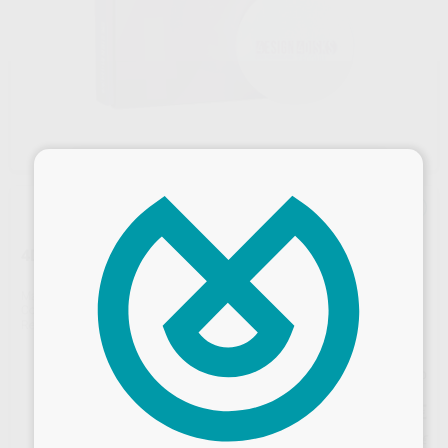
×
4DESIGN 4DISK HT WHITE 10MM Ø98
Marca
4DESIGN
Contenido
1 unidad
Ref. Proclinic
H44408
Precio web
85
,37
€
89,86 €
Desbloquea todas tus ventajas
Precio con IVA incluido 103,30 €