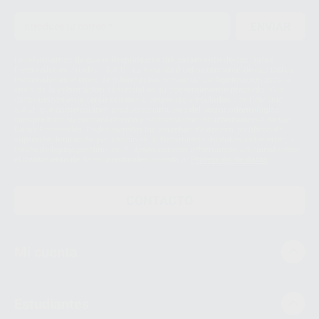
ENVIAR
Le informamos de que el Responsable del tratamiento de sus Datos
Personales es Proclinic S.A.U.. La Finalidad del tratamiento de sus Datos
Personales es el envío de información comercial. La legitimación para el
envío de la información comercial es su consentimiento prestado. Sus
datos únicamente serán cedidos a empresas vinculadas con Proclinic
S.A.U. que comercialicen productos similares del sector odontológico,
siempre bajo su consentimiento y no habrás cesión internacional de sus
Datos Personales. Podrá ejercitar los derechos de acceso, rectificación,
supresión, limitación y/o oposición al tratamiento de datos, entre otros, a
través de lopd@proclinic.es. Si desea conocer información adicional sobre
el tratamiento de datos personales, acceda a:
Protección de datos
CONTACTO
Mi cuenta
Estudiantes