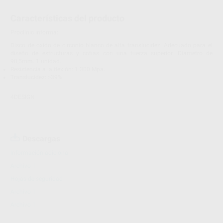
Características del producto
Proclinic informa:
Disco de óxido de circonio blanco de alta translucidez. Adecuado para el
diseño de estructuras y cofias con una fuerza superior. Diámetro de
98,5mm. 1 unidad.
Resistencia a la flexión: 1.300 Mpa.
Translucidez: >39%
4DESIGN
Descargas
Información adicional
Archivo 1
Hojas de seguridad
Archivo 1
Archivo 1