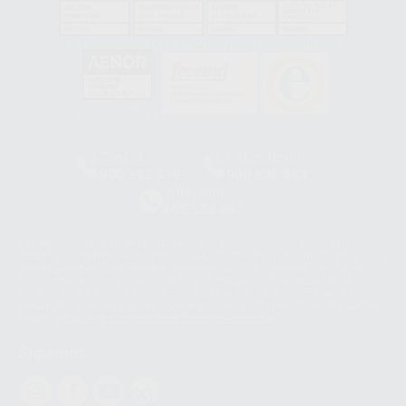
GA-2008/0342
SST-0118/2023
ER-0120/1997
GS-0001/2017
HCO-0060/2023
Clínica
Laboratorio
900 393 939
900 800 880
Whatsapp
665 533 087
Los servicios de WhatsApp Business son proporcionados por WhatsApp
Ireland Limited (WhatsApp Ireland). La información que controla WhatsApp
Ireland puede ser transferida a WhatsApp LLC y a Facebook Inc.. Dicha
Transferencia Internacional de Datos ofrece garantías adecuadas al
basarse en la Cláusula Contractual Tipo para la transferencia de datos
personales a terceros países. Puede ampliar la información en el siguiente
enlace:
WhatsApp Business Data Transfer Addendum
.
Síguenos