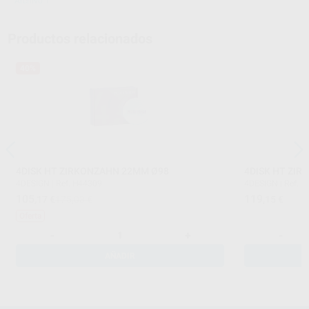
Archivo 1
Productos relacionados
40%
4DISK HT ZIRKONZAHN 22MM Ø98
4DISK HT ZI
4DESIGN
|
Ref. H44309
4DESIGN
|
Ref. 
105
119
,17
€
175,03 €
,15
€
Oferta
-
+
-
AÑADIR