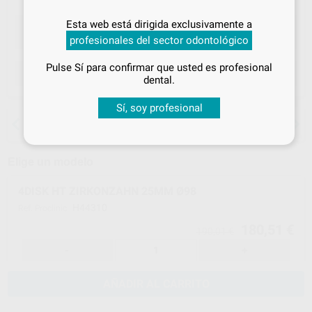
Inicia sesión
para disfrutar de todos
Esta web está dirigida exclusivamente a
tus
descuentos y condiciones
profesionales del sector odontológico
especiales
Pulse Sí para confirmar que usted es profesional
ELEGIR CANTIDAD
¡Iniciar sesión!
dental.
Sí, soy profesional
15 días para cambiar de opinión salvo
anestesias
Elige un modelo
4DISK HT ZIRKONZAHN 25MM Ø98
H44310
Ref. Proclinic
180,51 €
190,01 €
-
+
AÑADIR AL CARRITO