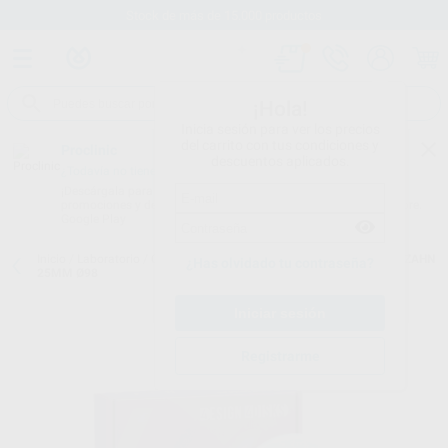
Stock de más de 15.000 productos
¡Hola!
Inicia sesión para ver los precios
del carrito con tus condiciones y
Proclinic
descuentos aplicados.
¿Todavía no tienes nuestra App?
¡Descárgala para ser siempre el primero en conocer nuestras
promociones y descuentos! Disponible en Google Play o App Store.
Google Play
Inicio
/
Laboratorio
/
Cad/cam
/
Discos circonio
/
4DISK HT ZIRKONZAHN
¿Has olvidado tu contraseña?
25MM Ø98
Registrarme