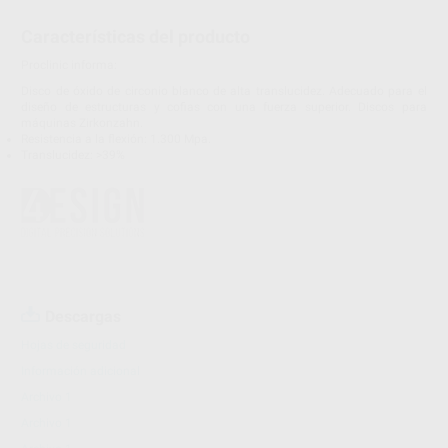
Características del producto
Proclinic informa:
Disco de óxido de circonio blanco de alta translucidez. Adecuado para el
diseño de estructuras y cofias con una fuerza superior. Discos para
máquinas Zirkonzahn.
Resistencia a la flexión: 1.300 Mpa.
Translucidez: >39%
Descargas
Hojas de seguridad
Información adicional
Archivo 1
Archivo 1