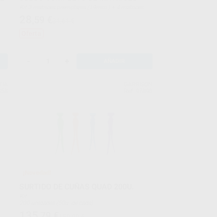
Kit 3 matrices premolares (19mm.) + 4 matrices
molares (2x25mm. + 2x28mm) + 1 pinza corta + 1
28
,59
€
31,61 €
pinza larga
Oferta
-
+
AÑADIR
TIA
GARRISON
858
Ref. 97898
¡Novedad!
SURTIDO DE CUÑAS QUAD 200U.
Kit
200 unidades (50u. de cada)
135
,79
€
150,09 €