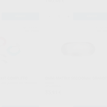
140
,46
€
-
+
AÑADIR
AÑADIR
SEPTODONT
ULTRAD
Ref. 19392
Ref. 83
 KIT COMPLETO
OMNI-MATRIX SECCIONAL GRAND
Envase
illos (duro y blando) + 14
40 unidades
riángulos de silicona
35
,91
€