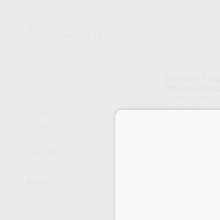
MATRICES METÁLICAS Y
PREFORMADAS
(144)
CORONAS TRANSPARENTES DE
ACETATO
(5)
CUÑAS DE MADERA
(7)
FÓRCEPS Y PI
CUÑAS DE PLÁSTICO
(18)
MATRICES HA
Envase 1 unidad
CUÑAS TRANSPARENTES
(3)
77
,90
€
MATRICES METÁLICAS
(10)
MATRICES TRANSPARENTES
(30)
PORTAMATRICES
(5)
SELECCI
Ver más
Marca
APIS DENTAL
(5)