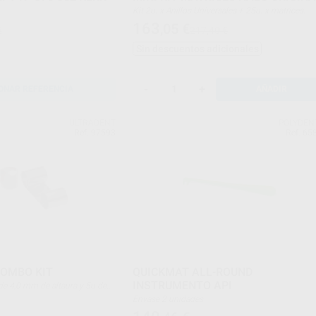
Kit 2u. x Anillos Universales + 25u. x matrices
Originales (5u. de cada: 3.5mm, 4.5mm, 5.5mm,
163
,05
€
€
217,40 €
6.5mm, 7.5mm) + 15u. cuñas (5u. de cada:
pequeñas/amarillas, medianas/azules,
Sin descuentos adicionales
grandes/verdes) + 1 u. Carrusel dispensador.
-
+
ONAR REFERENCIA
AÑADIR
ULTRADENT
POLYDEN
Ref. 97593
Ref. 65
COMBO KIT
QUICKMAT ALL-ROUND
INSTRUMENTO API
Envase 2 unidades