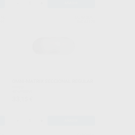
-
+
AÑADIR
TAL
ULTRADENT
591
Ref. 83128
OMNI-MATRIX SECCIONAL REGULAR
Envase
40 unidades
33
,15
€
-
+
AÑADIR
SON
GARRISON