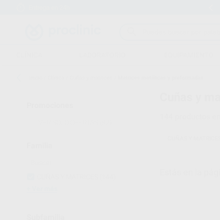
Entrega en 24h
15 días para cambiar de opinión
CLÍNICA
LABORATORIO
EQUIPAMIENTO
Inicio
/
Clínica
/
Cuñas y matrices
/
Matrices metálicas y preformadas
Cuñas y mat
Promociones
144
productos e
VER SOLO OFERTAS
(82)
CUÑAS Y MATRICE
Familia
Estás en la pág
CUÑAS Y MATRICES
(144)
Ver más
Subfamilia