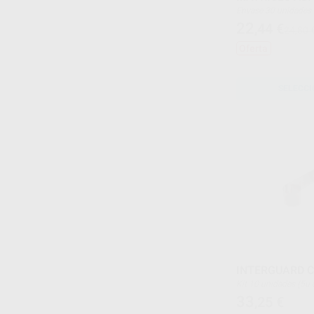
Envase 30 unidades
22
,44
€
24,80 
Oferta
SELECCI
INTERGUARD 
Kit 10 unidades (5u de 4,0 mm de altaura y 5u de
5,5 mm de altura)
33
,25
€