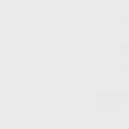
-
+
SEPTOMATRIX
Envase 100 matrices (30x grandes, 40x Medianas,
30x pequeñas) + 2 an
93
,81
€
puntas en forma de t