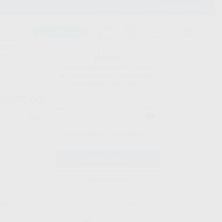
900 393 939
Envíos gratuitos desde 110€
Llama GRATIS a Clínica
Carrito mágico
UDIANTES
FOLLETOS
FORMACIONES
¡Hola!
Inicia sesión para ver los precios
del carrito con tus condiciones y
descuentos aplicados.
eformadas - 5
Ordenar por
¿Has olvidado tu contraseña?
Registrarme
SON
POLYDENTIA
upo
Ref. 16387