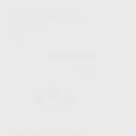
FÓRCEPS PARA ANILLOS NITIN
Envase 1 unidad
89
,77
€
113,40 €
Oferta
-
+
AÑADIR
ENT
APIS DENTAL
421
Ref. 98589
AL
JUEGO COMPLETO DE MATRICES