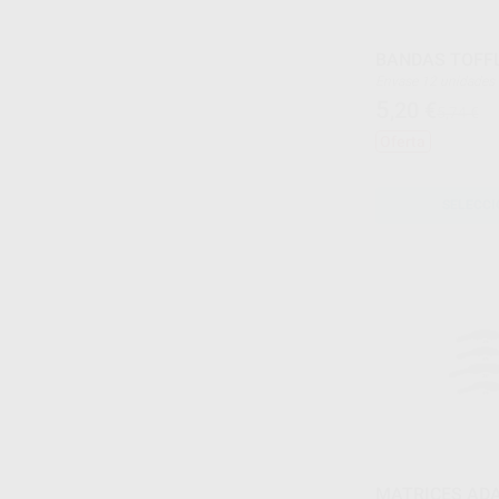
BANDAS TOFF
Envase 12 unidades
5
,20
€
5,74 €
Oferta
SELECCI
MATRICES ADA