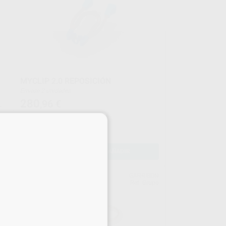
MYCLIP 2.0 REPOSICIÓN
Envase 2 unidades
280
,96
€
rda
×
-
+
AÑADIR
ERR
GARRISON
362
Ref. Grupo