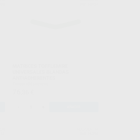
890
Ref. 58934
MATRICES TOFFLEMIRE
UNIVERSALES BLANDAS
ANTIADHERENTES
s
Envase 100 unidades
+
76
,36
€
-
+
AÑADIR
SON
POLYDENTIA
741
Ref. 16394