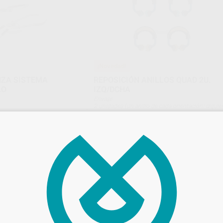
¡Novedad!
NZA SISTEMA
REPOSICIÓN ANILLOS QUAD 2U.
LO
IZQ/DCHA
Envase
2 unidades (un anillo de cada orientación: izquie
y derecha)
345
,07
€
381,39 €
Oferta
ONAR REFERENCIA
SELECCIONAR REFERENCIA
ULTRADENT
K
Ref. Grupo
Ref. 16