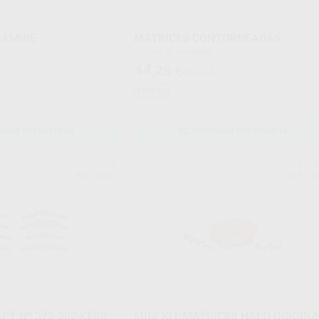
LEMIRE
MATRICES CONTORNEADAS
Envase 30 unidades
44
,28
€
48,94 €
Oferta
ONAR REFERENCIA
SELECCIONAR REFERENCIA
KERR
ULTRAD
Ref. Grupo
Ref. 79
PT Nº 375-382 KERR
MINI KIT MATRICES HALO ORIGIN