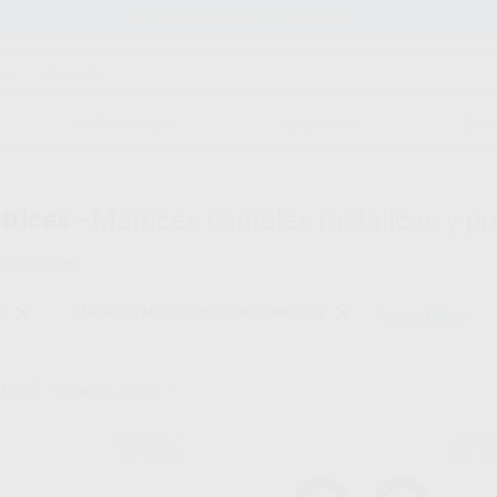
Stock de más de 15.000 productos
ORTODONCIA
CAD/CAM
EST
rices -
Matrices dentales metálicas y pr
ncontrados
S
MATRICES METÁLICAS Y PREFORMADAS
Borrar filtros
ina 5
Volver a la página 1
ULTRADENT
GARRI
Ref. Grupo
Ref. Gr