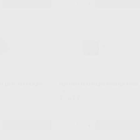
-
+
AÑADIR
AÑADIR
DANVILLE
APIS DEN
Ref. 58902
Ref. 98
ILLE P/ MATRICES
SURTIDO MATRICES PREMOLARES
Caja 3 unidades (19mm.) + 1 pinza corta
11
,87
€
-
+
AÑADIR
AÑADIR
APIS DENTAL
GARRI