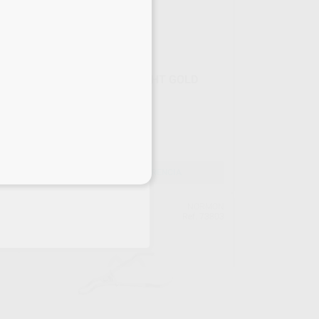
ANILLOS COMPOSI-TIGHT GOLD
Caja 3 unidades
122
,97
€
eciales
SELECCIONAR REFERENCIA
ERR
NORMON
upo
Ref. 73803