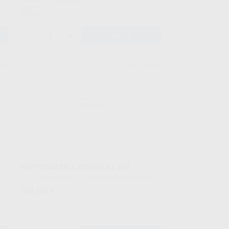
Oferta
-
+
AÑADIR
ENT
SEPTODONT
129
Ref. 19396
E
SEPTOMATRIX CERVICAL KIT
Kit 2 instrumentos + 10 matrices (2xExtra Large,
2xLarge, 2x,Medium, 2xSmall, 2xExtra-Small)
60
,56
€