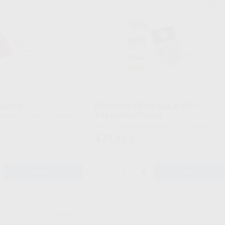
Ref. 98592
Ref. 5
ANDAS
COMPOSI-TIGHT GOLD KIT +
TRANSPORTADOR
+ 2x28mm.)
Caja 100 matrices estándar + 100 matrices
pequeñas + 25 grandes cervicales + 25 pequeña
471
,10
€
cervicales + 3 anillos standard + 3 anillos largos 
Transportador
-
+
AÑADIR
AÑADIR
P.D.
GARRI
Ref. 96882
Ref. 78