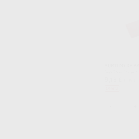
SURTIDO DE B
Caja 3 matrices premolares (19mm.) + 4 matrices
molares (2x25mm. 
9
,13
€
10,09 €
Oferta
-
+