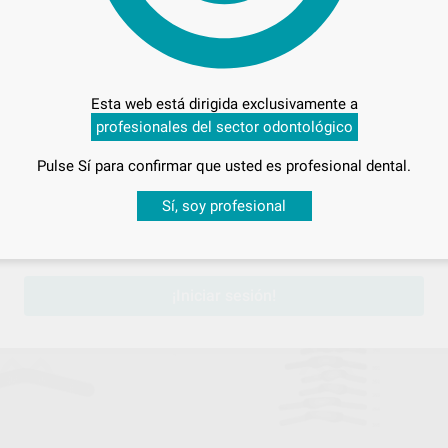
Esta web está dirigida exclusivamente a
CCIONALES HALO
REPOSICIÓN MANGO SUPERMAT
profesionales del sector odontológico
.
Envase 1 unidad
s
262
,74
€
290,40 €
Pulse Sí para confirmar que usted es profesional dental.
Oferta
Desbloquea todas tus ventajas
Sí, soy profesional
-
+
sesión
para disfrutar de todos tus
descuentos y condiciones esp
ONAR REFERENCIA
AÑADIR
P.D.
K
¡Iniciar sesión!
Ref. Grupo
Ref. Gr