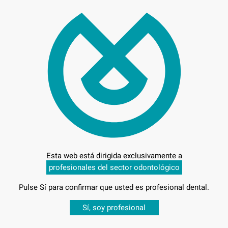
Entrega en 24h
Esta web está dirigida exclusivamente a
profesionales del sector odontológico
Pulse Sí para confirmar que usted es profesional dental.
Desbloquea todas tus ventajas
Sí, soy profesional
sesión
para disfrutar de todos tus
descuentos y condiciones esp