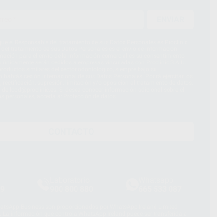
ENVIAR
ue el Responsable del tratamiento de sus Datos Personales es Proclinic
d del tratamiento de sus Datos Personales es el envío de información
imación para el envío de la información comercial es su consentimiento
s únicamente serán cedidos a empresas vinculadas con Proclinic S.A.U.
roductos similares del sector odontológico, siempre bajo su
 habrás cesión internacional de sus Datos Personales. Podrá ejercitar los
 rectificación, supresión, limitación y/o oposición al tratamiento de datos,
és de lopd@proclinic.es. Si desea conocer información adicional sobre el
os personales, acceda a:
Protección de datos
CONTACTO
Laboratorio
Whatsapp
39
900 800 880
665 533 087
hatsApp Business son proporcionados por WhatsApp Ireland Limited
. La información que controla WhatsApp Ireland puede ser transferida a