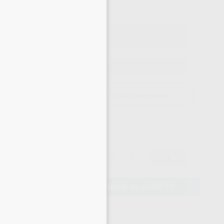
×
Precio con IVA incluido 173,57 €
ELEGIR CANTIDAD
15 días para cambiar de opinión salvo anestesias
151,00 €
-
+
143,45 €
AÑADIR AL CARRITO
eciales