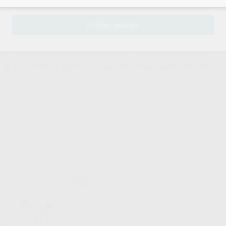
¡Iniciar sesión!
ver de forma segura todos los anillos de Polydentia para matrices
 de las puntas de myForceps aseguran un buen agarre del anillo
POLYDENTIA
Ref. 65853