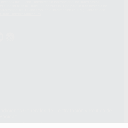
acebook Inc.. Dicha Transferencia Internacional de Datos ofrece
 al basarse en la Cláusula Contractual Tipo para la transferencia de
terceros países. Puede ampliar la información en el siguiente enlace:
s Data Transfer Addendum
.
ndiciones Generales de Contratación
y
Política de
ivacidad
formación Corporativa