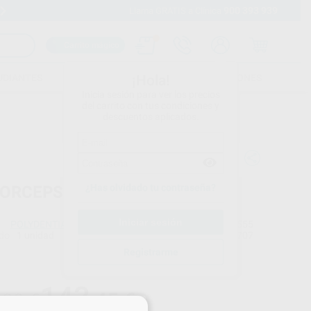
900 393 939
Envíos gratuitos desde 110€
Llama GRATIS a Clínica
Carrito mágico
UDIANTES
FOLLETOS
FORMACIONES
¡Hola!
Inicia sesión para ver los precios
del carrito con tus condiciones y
descuentos aplicados.
¿Has olvidado tu contraseña?
ORCEPS
POLYDENTIA
Ref. Proclinic
79555
do
1 unidad
Ref. fabricante
5707
Registrarme
Precio web
143
,45
€
,00 €