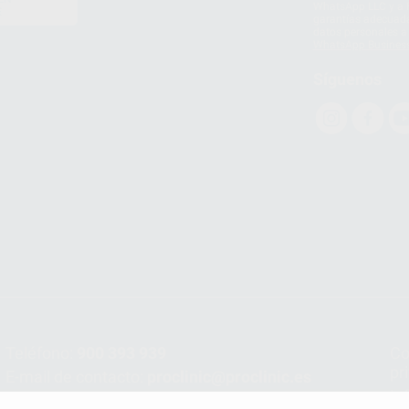
WhatsApp LLC y a F
E
garantías adecuadas
datos personales a 
WhatsApp Busines
Síguenos
Teléfono:
900 393 939
Co
pr
E-mail de contacto:
proclinic@proclinic.es
In