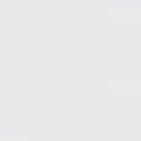
prar
Registro
to del
Mis listas
Le informamos de q
Mis productos
S.A.U.. La Finalida
nes
comercial. La legit
Facturas
prestado. Sus dato
e pago
que comercialicen p
Compra rápida
consentimiento y no
derechos de acceso,
entre otros, a trav
tratamiento de dat
legales
pida
Estudiantes
Odontobook
Material para
estudiantes
Clínica
900 393 9
Los servicios de W
(WhatsApp Ireland)
EN