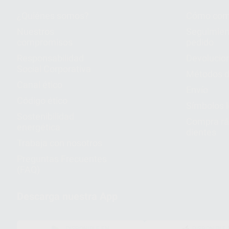
¿Quiénes somos?
Cómo com
Nuestros
Seguimien
compromisos
pedido
Responsabilidad
Devolucio
Social Corporativa
Métodos d
Canal ético
Envío
Código ético
Símbolos 
Sostenibilidad
Compra rá
energética
dientes
Trabaja con nosotros
Preguntas Frecuentes
(FAQ)
Descarga nuestra App
DISPONIBLE EN
DISPONIBLE 