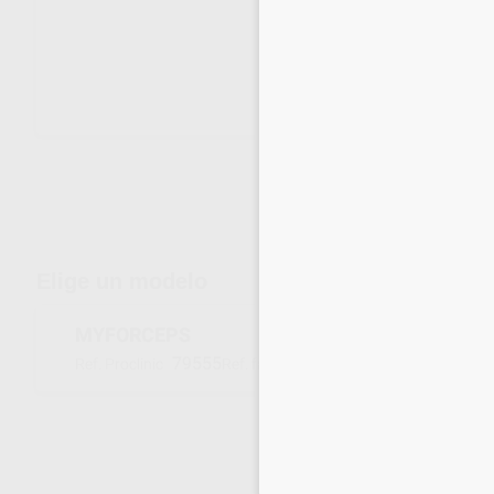
Envíos gratuitos desde 110€
Elige un modelo
MYFORCEPS
79555
5707
Ref. Proclinic
Ref. fabricante
Inicia 