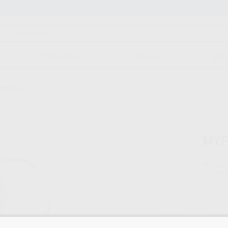
Stock de más de 15.000 productos
ORTODONCIA
CAD/CAM
EST
ORCEPS
MYF
Marca
Conteni
151