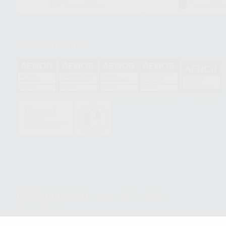
GOOGLE PLAY
APP STOR
Acreditaciones
HCO-0060/2023
GA-2008/0342
SST-0118/2023
ER-0120/1997
GS-0001/2017
PROCLINIC S.A.U.
Copyright (c) 2026
Aviso legal