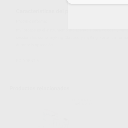
Características del producto
Proclinic informa:
myForceps es el instrumento indispenable para colocar y remo
seccionales como myRing Classico y myRing Forte. La forma
durante la aplicación.
POLYDENTIA
Productos relacionados
POLYDENTIA
Ref. 48509