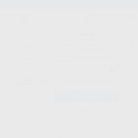
Stock de más de 15.000 productos
¡Hola!
Inicia sesión para ver los precios
del carrito con tus condiciones y
Proclinic
descuentos aplicados.
¿Todavía no tienes nuestra App?
¡Descárgala para ser siempre el primero en conocer nuestras
promociones y descuentos! Disponible en Google Play o App Store.
Google Play
Inicio
/
Clínica
/
Cuñas y matrices
/
Matrices metálicas y preformadas
/
¿Has olvidado tu contraseña?
ENROLLADOR SUPERCAP AZUL 5,6 MM.
Registrarme