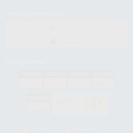
Descarga nuestra App
DISPONIBLE EN
GOOGLE PLAY
DISPONIBLE EN
APP STORE
Acreditaciones
GA-2008/0342
SST-0118/2023
ER-0120/1997
GS-0001/2017
HCO-0060/2023
Clínica
Laboratorio