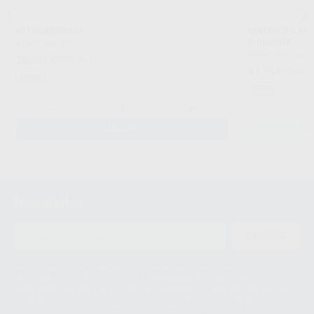
KIT SUPERMAT
MATRICES AD
0.050MM
KERR
|
Ref. 1652
KERR
|
Ref. Grup
283
,41
€
313,25 €
81
,15
€
89,69 
Oferta
Oferta
-
+
AÑADIR
SE
Newsletter
ENVIAR
Le informamos de que el Responsable del tratamiento de sus Datos
Personales es Proclinic S.A.U.. La Finalidad del tratamiento de sus Datos
Personales es el envío de información comercial. La legitimación para el
envío de la información comercial es su consentimiento prestado. Sus
datos únicamente serán cedidos a empresas vinculadas con Proclinic