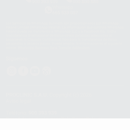
900 393 939
900 800 880
Whatsapp
665 533 087
Los servicios de WhatsApp Business son proporcionados por WhatsApp
Ireland Limited (WhatsApp Ireland). La información que controla WhatsApp
Ireland puede ser transferida a WhatsApp LLC y a Facebook Inc.. Dicha
Transferencia Internacional de Datos ofrece garantías adecuadas al
basarse en la Cláusula Contractual Tipo para la transferencia de datos
personales a terceros países. Puede ampliar la información en el siguiente
enlace:
WhatsApp Business Data Transfer Addendum
.
Síguenos
PROCLINIC S.A.U.
Copyright (c) 2026
Aviso legal
Teléfono:
900 393 939
E-mail de contacto:
proclinic@proclinic.es