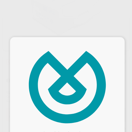
×
Oferta
ENROLLADOR SUPERCAP AZUL 5,6 MM.
Marca
KERR
Contenido
100 unidades
Ref. Proclinic
1643
Ref. fabricante
2010
Oferta
65,76 €
Comprando
1 unidad
te ahorras el
10%
Desbloquea todas tus ventajas
Precio web
Inicia sesión
para disfrutar de todos