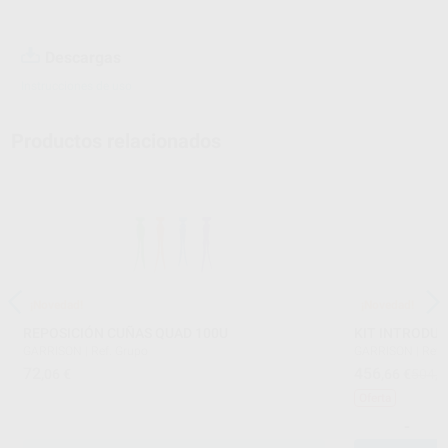
Descargas
Instrucciones de uso
Productos relacionados
¡Novedad!
¡Novedad!
REPOSICIÓN CUÑAS QUAD 100U
KIT INTRODU
GARRISON
|
Ref. Grupo
GARRISON
|
Ref.
72
456
,06
€
,66
€
504,7
Oferta
-