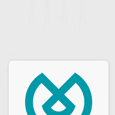
¡Novedad!
×
REPOSICIÓN CUÑAS QUAD 50U
Marca
GARRISON
Contenido
50 unidades
Precio web
38
,71
€
40,75 €
Precio con IVA incluido 46,84 €