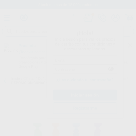
Stock de más de 15.000 productos
¡Hola!
Inicia sesión para ver los precios
del carrito con tus condiciones y
Proclinic
descuentos aplicados.
¿Todavía no tienes nuestra App?
¡Descárgala para ser siempre el primero en conocer nuestras
promociones y descuentos! Disponible en Google Play o App Store.
Google Play
Inicio
/
Clínica
/
Cuñas y matrices
/
Matrices metálicas y preformadas
/
¿Has olvidado tu contraseña?
REPOSICIÓN CUÑAS QUAD 50U
Registrarme