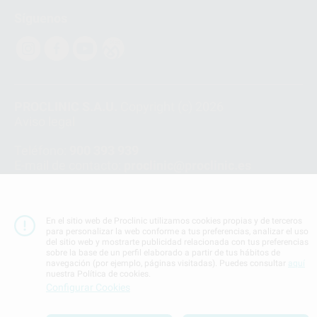
Síguenos
PROCLINIC S.A.U.
Copyright (c) 2026
Aviso legal
Teléfono:
900 393 939
E-mail de contacto:
proclinic@proclinic.es
Condiciones Generales de Contratación
y
Política
de privacidad
En el sitio web de Proclinic utilizamos cookies propias y de terceros
Información Corporativa
para personalizar la web conforme a tus preferencias, analizar el uso
Política de Cookies
del sitio web y mostrarte publicidad relacionada con tus preferencias
sobre la base de un perfil elaborado a partir de tus hábitos de
navegación (por ejemplo, páginas visitadas). Puedes consultar
aquí
nuestra Política de cookies.
SUBIR
Configurar Cookies