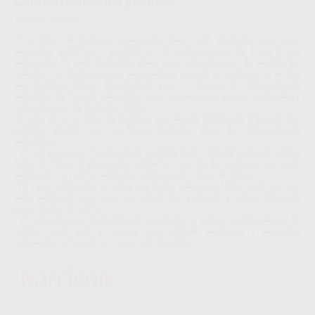
Características del producto
Proclinic informa:
El sistema de matrices seccionales Quad está diseñado para crear
contactos estrechos y anatómicos en restauraciones de Clase II con
composite. Es particularmente eficaz para restauraciones de cuadrantes,
incluidas las restauraciones consecutivas cuando se combina los anillos
con matrices firmes. Desarrollado para el manejo de restauraciones
complejas de Clase II, incluyendo casos consecutivos, lesiones profundas y
restauraciones de múltiples dientes.
Se trata de un sistema de matrices seccionales totalmente integrado que
permite abordar con confianza distintos tipos de restauraciones
complejas:
- En restauraciones “back-to-back”, permite tratar simultáneamente ambos
lados de Clases II adyacentes mediante el uso de dos matrices, una cuña
cuádruple y un anillo cuádruple, optimizando el flujo de trabajo.
- En caries profundas, se utiliza una matriz subgingival firme junto con una
cuña cuádruple para lograr un sellado más profundo y seguro, reforzado
por el diseño del anillo.
- En restauraciones multidentales complejas, se utilizan combinaciones de
anillos Quad azul y naranja para obtener contornos y contactos
adecuados incluso en los casos más exigentes.