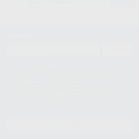
SELECCIONAR REFERENCIA
Newsletter
ENVIAR
Le informamos de que el Responsable del tratamiento de sus Datos
Personales es Proclinic S.A.U.. La Finalidad del tratamiento de sus Datos
Personales es el envío de información comercial. La legitimación para el
envío de la información comercial es su consentimiento prestado. Sus
datos únicamente serán cedidos a empresas vinculadas con Proclinic
S.A.U. que comercialicen productos similares del sector odontológico,
siempre bajo su consentimiento y no habrás cesión internacional de sus
Datos Personales. Podrá ejercitar los derechos de acceso, rectificación,
supresión, limitación y/o oposición al tratamiento de datos, entre otros, a
través de lopd@proclinic.es. Si desea conocer información adicional sobre
el tratamiento de datos personales, acceda a:
Protección de datos
CONTACTO