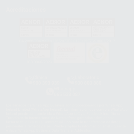
Acreditaciones
GA-2008/0342
SST-0118/2023
ER-0120/1997
GS-0001/2017
HCO-0060/2023
Clínica
Laboratorio
900 393 939
900 800 880
Whatsapp
665 533 087
Los servicios de WhatsApp Business son proporcionados por WhatsApp
Ireland Limited (WhatsApp Ireland). La información que controla WhatsApp
Ireland puede ser transferida a WhatsApp LLC y a Facebook Inc.. Dicha
Transferencia Internacional de Datos ofrece garantías adecuadas al
basarse en la Cláusula Contractual Tipo para la transferencia de datos
personales a terceros países. Puede ampliar la información en el siguiente
enlace:
WhatsApp Business Data Transfer Addendum
.