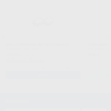
ANILLO UNIVERSAL MATRICES HALO 2U.
CUÑAS ANATÓ
ULTRADENT
|
Ref. 79462
ULTRADENT
|
Ref
158
39
,18
€
210,90 €
,61
€
Sin descuentos adicionales
-
+
AÑADIR
SE
Newsletter