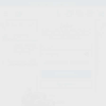
Stock de más de 15.000 productos
¡Hola!
Inicia sesión para ver los precios
del carrito con tus condiciones y
Proclinic
descuentos aplicados.
¿Todavía no tienes nuestra App?
¡Descárgala para ser siempre el primero en conocer nuestras
promociones y descuentos! Disponible en Google Play o App Store.
Google Play
Inicio
/
Clínica
/
Cuñas y matrices
/
Matrices metálicas y preformadas
/
¿Has olvidado tu contraseña?
MATRICES SECCIONALES HALO ORIGINAL 100U.
Registrarme