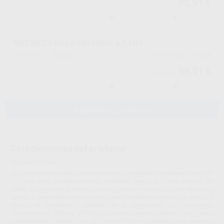
98,51 €
103,70 €
-
+
MATRICES HALO ORIGINAL 6,5 MM
79473
5455
Ref. Proclinic
Ref. fabricante
98,51 €
103,70 €
-
+
AÑADIR AL CARRITO
Características del producto
Proclinic informa:
Las matrices Halo están hechas de acero inoxidable ultradelgado de 0,038
mm que está anatómicamente moldeado según la forma natural del
diente. La curva en la cresta marginal crea un espacio oclusal ideal para
ayudar a garantizar restauraciones anatómicamente precisas y reducir el
tiempo de modelado y acabado de la restauración con composite.
Disponibles en Original y Firm, las bandas Original permiten una mayor
adaptabilidad, mientras que las bandas Firm son ideales para espacios