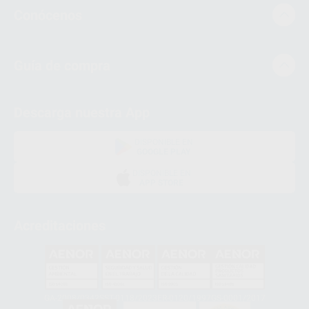
Conócenos
Guía de compra
Descarga nuestra App
DISPONIBLE EN
GOOGLE PLAY
DISPONIBLE EN
APP STORE
Acreditaciones
GA-2008/0342
SST-0118/2023
ER-0120/1997
GS-0001/2017