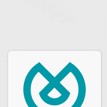
×
MATRICES SECCIONALES HALO ORIGINAL 100U.
Marca
ULTRADENT
Contenido
100 unidades
Precio web
98
,51
€
103,70 €
Precio con IVA incluido 119,20 €