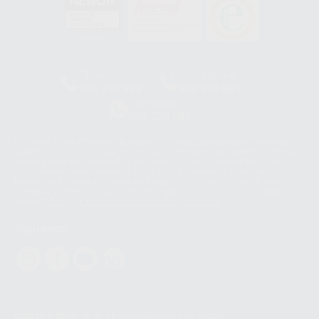
HCO-0060/2023
Clínica
Laboratorio
900 393 939
900 800 880
Whatsapp
665 533 087
Los servicios de WhatsApp Business son proporcionados por WhatsApp
Ireland Limited (WhatsApp Ireland). La información que controla WhatsApp
Ireland puede ser transferida a WhatsApp LLC y a Facebook Inc.. Dicha
Transferencia Internacional de Datos ofrece garantías adecuadas al
basarse en la Cláusula Contractual Tipo para la transferencia de datos
personales a terceros países. Puede ampliar la información en el siguiente
enlace:
WhatsApp Business Data Transfer Addendum
.
Síguenos
PROCLINIC S.A.U.
Copyright (c) 2026