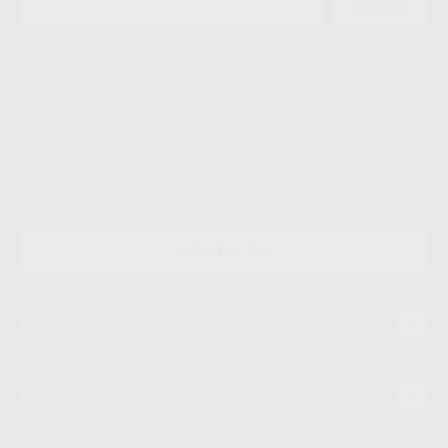
ENVIAR
Le informamos de que el Responsable del tratamiento de sus Datos
Personales es Proclinic S.A.U.. La Finalidad del tratamiento de sus Datos
Personales es el envío de información comercial. La legitimación para el
envío de la información comercial es su consentimiento prestado. Sus
datos únicamente serán cedidos a empresas vinculadas con Proclinic
S.A.U. que comercialicen productos similares del sector odontológico,
siempre bajo su consentimiento y no habrás cesión internacional de sus
Datos Personales. Podrá ejercitar los derechos de acceso, rectificación,
supresión, limitación y/o oposición al tratamiento de datos, entre otros, a
través de lopd@proclinic.es. Si desea conocer información adicional sobre
el tratamiento de datos personales, acceda a:
Protección de datos
CONTACTO
Mi cuenta
Estudiantes