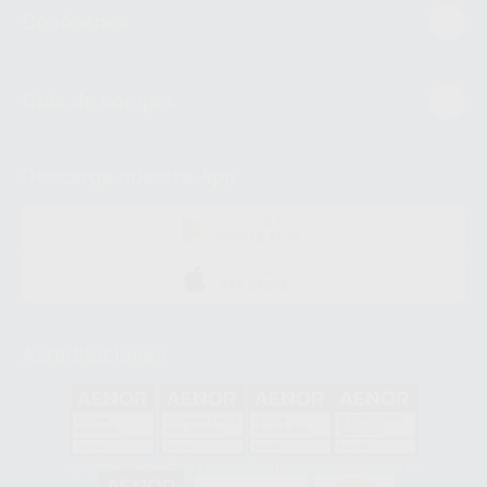
Conócenos
Guía de compra
Descarga nuestra App
DISPONIBLE EN
GOOGLE PLAY
DISPONIBLE EN
APP STORE
Acreditaciones
GA-2008/0342
SST-0118/2023
ER-0120/1997
GS-0001/2017