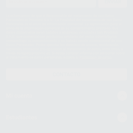
ENVIAR
Le informamos de que el Responsable del tratamiento de sus Datos
Personales es Proclinic S.A.U.. La Finalidad del tratamiento de sus Datos
Personales es el envío de información comercial. La legitimación para el
envío de la información comercial es su consentimiento prestado. Sus
datos únicamente serán cedidos a empresas vinculadas con Proclinic
S.A.U. que comercialicen productos similares del sector odontológico,
siempre bajo su consentimiento y no habrás cesión internacional de sus
Datos Personales. Podrá ejercitar los derechos de acceso, rectificación,
supresión, limitación y/o oposición al tratamiento de datos, entre otros, a
través de lopd@proclinic.es. Si desea conocer información adicional sobre
el tratamiento de datos personales, acceda a:
Protección de datos
CONTACTO
Mi cuenta
Estudiantes