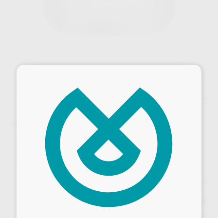
×
OMNI-MATRIX SECCIONAL GRANDE
Marca
ULTRADENT
Contenido
40 unidades
Ref. Proclinic
83129
Ref. fabricante
309
Precio web
35
,91
€
37,80 €
Desbloquea todas tus ventajas
Precio con IVA incluido 43,45 €