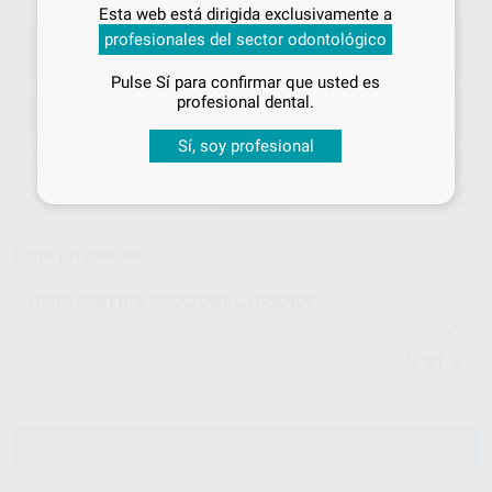
Inicia sesión
para disfrutar de todos
Esta web está dirigida exclusivamente a
tus
descuentos y condiciones
profesionales del sector odontológico
especiales
Pulse Sí para confirmar que usted es
¡Iniciar sesión!
profesional dental.
ELEGIR CANTIDAD
Sí, soy profesional
15 días para cambiar de opinión salvo
anestesias
Elige un modelo
OMNI-MATRIX SECCIONAL GRANDE
83129
309
Ref. Proclinic
Ref. fabricante
35,91 €
37,80 €
-
+
AÑADIR AL CARRITO