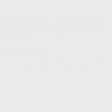
ultradelgado de 0,038 mm que está anatómicamente moldeado según
ea un espacio oclusal ideal para ayudar a garantizar restauraciones
abado de la restauración con composite.
 dar forma y acabado.
ocación, manipulación y extracción.
ducidos, ya que son resistentes a la deformación. Están disponibles