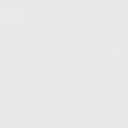
Los servicios de W
(WhatsApp Ireland)
EN
WhatsApp LLC y a F
E
garantías adecuadas
datos personales a 
WhatsApp Busines
Síguenos
Teléfono:
900 393 939
Co