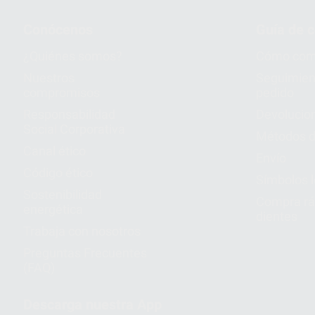
Conócenos
Guía de 
¿Quiénes somos?
Cómo com
Nuestros
Seguimien
compromisos
pedido
Responsabilidad
Devolucio
Social Corporativa
Métodos d
Canal ético
Envío
Código ético
Símbolos 
Sostenibilidad
Compra rá
energética
dientes
Trabaja con nosotros
Preguntas Frecuentes
(FAQ)
Descarga nuestra App