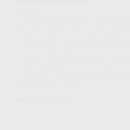
Características del producto
Proclinic informa:
Las bandas de matriz Halo están hechas de acero inoxidable 
la forma natural del diente. La curva en la cresta marginal cr
anatómicamente precisas y reducir el tiempo de modelado y ac
Las bandas con forma anatómica reducen el tiempo dedicado a
La curva oclusal ayuda a lograr la forma correcta más rápido.
Las lengüetas y los orificios para pinzas permiten una fácil col
La pestaña se puede doblar para aumentar la visibilidad.
Las bandas Firmes son ideales para espacios interproximales re
con o sin recubrimiento antiadherente.