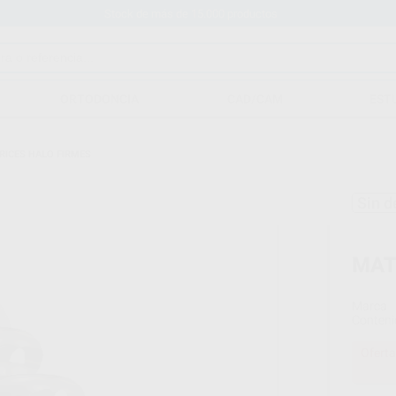
Stock de más de 15.000 productos
ORTODONCIA
CAD/CAM
EST
RICES HALO FIRMES
Sin d
MAT
Marca
Conteni
Oferta