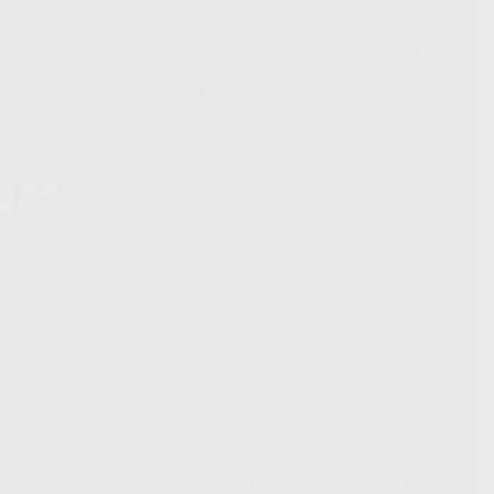
hatsApp Business son proporcionados por WhatsApp Ireland Limited
. La información que controla WhatsApp Ireland puede ser transferida a
acebook Inc.. Dicha Transferencia Internacional de Datos ofrece
 al basarse en la Cláusula Contractual Tipo para la transferencia de
terceros países. Puede ampliar la información en el siguiente enlace:
s Data Transfer Addendum
.
ndiciones Generales de Contratación
y
Política de