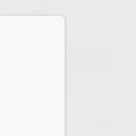
Precio web
-18%
¡Mejor oferta!
45
×
,26
€
20 €
o con IVA incluido 54,76 €
ELEGIR MODELO
15 días para cambiar de opinión salvo anestesias
55,20 €
-
+