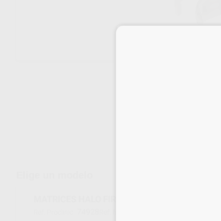
Envíos gratuitos desde 110€
Elige un modelo
MATRICES HALO FIRMES 5.5MM
74928
5064
Ref. Proclinic
Ref. fabricante