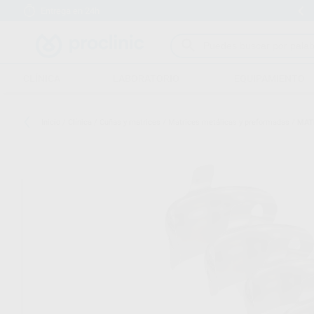
Entrega en 24h
15 días para cambiar de opinión
CLÍNICA
LABORATORIO
EQUIPAMIENTO
Inicio
/
Clínica
/
Cuñas y matrices
/
Matrices metálicas y preformadas
/
MAT