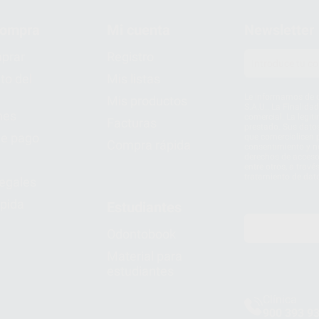
compra
Mi cuenta
Newsletter
prar
Registro
to del
Mis listas
Le informamos de q
Mis productos
S.A.U.. La Finalida
nes
comercial. La legit
Facturas
prestado. Sus dato
e pago
que comercialicen p
Compra rápida
consentimiento y no
derechos de acceso,
entre otros, a trav
tratamiento de dat
legales
pida
Estudiantes
Odontobook
Material para
estudiantes
Clínica
900 393 9