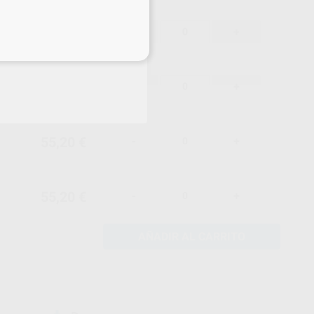
55,20 €
-
+
eciales
55,20 €
-
+
55,20 €
-
+
55,20 €
-
+
AÑADIR AL CARRITO