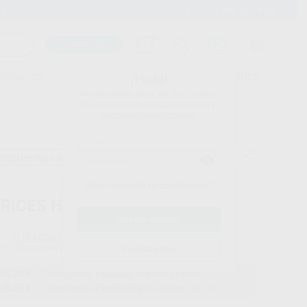
900 393 939
Envíos gratuitos desde 110€
Llama GRATIS a Clínica
Carrito mágico
UDIANTES
FOLLETOS
FORMACIONES
¡Hola!
Inicia sesión para ver los precios
del carrito con tus condiciones y
descuentos aplicados.
escuentos adicionales
¿Has olvidado tu contraseña?
RICES HALO FIRMES
ULTRADENT
do
50 unidades
Registrarme
55,20 €
Comprando
1 unidad
te ahorras el
0%
45,26 €
Comprando
2 unidades
te ahorras el
18%