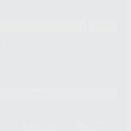
ENVIAR
ue el Responsable del tratamiento de sus Datos Personales es Proclinic
d del tratamiento de sus Datos Personales es el envío de información
imación para el envío de la información comercial es su consentimiento
s únicamente serán cedidos a empresas vinculadas con Proclinic S.A.U.
roductos similares del sector odontológico, siempre bajo su
 habrás cesión internacional de sus Datos Personales. Podrá ejercitar los
 rectificación, supresión, limitación y/o oposición al tratamiento de datos,
és de lopd@proclinic.es. Si desea conocer información adicional sobre el
os personales, acceda a:
Protección de datos
CONTACTO
Laboratorio
Whatsapp
39
900 800 880
665 533 087