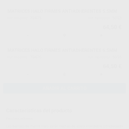
MATRICES HALO FIRMES ANTIADHERENTES 5.5MM
79475
5053
Ref. Proclinic
Ref. fabricante
64,50 €
-
+
MATRICES HALO FIRMES ANTIADHERENTES 6.5MM
79476
5055
Ref. Proclinic
Ref. fabricante
64,50 €
-
+
AÑADIR AL CARRITO
Características del producto
Proclinic informa:
Las bandas de matriz Halo están hechas de acero inoxidable ultradelgado