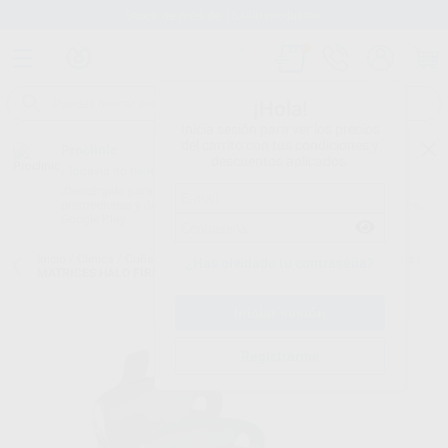
Stock de más de 15.000 productos
¡Hola!
Inicia sesión para ver los precios
del carrito con tus condiciones y
Proclinic
descuentos aplicados.
¿Todavía no tienes nuestra App?
¡Descárgala para ser siempre el primero en conocer nuestras
promociones y descuentos! Disponible en Google Play o App Store.
Google Play
Inicio
/
Clínica
/
Cuñas y matrices
/
Matrices metálicas y preformadas
/
¿Has olvidado tu contraseña?
MATRICES HALO FIRMES NON-STICK
Registrarme