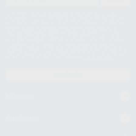
ENVIAR
Le informamos de que el Responsable del tratamiento de sus Datos
Personales es Proclinic S.A.U.. La Finalidad del tratamiento de sus Datos
Personales es el envío de información comercial. La legitimación para el
envío de la información comercial es su consentimiento prestado. Sus
datos únicamente serán cedidos a empresas vinculadas con Proclinic
S.A.U. que comercialicen productos similares del sector odontológico,
siempre bajo su consentimiento y no habrás cesión internacional de sus
Datos Personales. Podrá ejercitar los derechos de acceso, rectificación,
supresión, limitación y/o oposición al tratamiento de datos, entre otros, a
través de lopd@proclinic.es. Si desea conocer información adicional sobre
el tratamiento de datos personales, acceda a:
Protección de datos
CONTACTO
Mi cuenta
Estudiantes