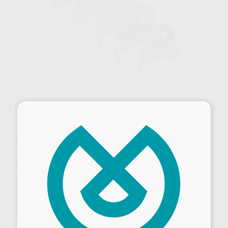
Sin descuentos adicionales
×
MATRICES HALO FIRMES NON-STICK
Marca
ULTRADENT
Contenido
50 unidades
Oferta
64,50 €
Comprando
1 unidad
te ahorras el
0%
45,26 €
Comprando
2 unidades
te ahorras el
30%
Precio web