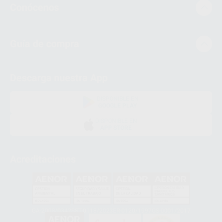
Conócenos
Guía de compra
Descarga nuestra App
DISPONIBLE EN
GOOGLE PLAY
DISPONIBLE EN
APP STORE
Acreditaciones
GA-2008/0342
SST-0118/2023
ER-0120/1997
GS-0001/2017