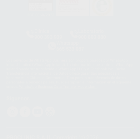
HCO-0060/2023
Clínica
Laboratorio
900 393 939
900 800 880
Whatsapp
665 533 087
Los servicios de WhatsApp Business son proporcionados por WhatsApp
Ireland Limited (WhatsApp Ireland). La información que controla WhatsApp
Ireland puede ser transferida a WhatsApp LLC y a Facebook Inc.. Dicha
Transferencia Internacional de Datos ofrece garantías adecuadas al
basarse en la Cláusula Contractual Tipo para la transferencia de datos
personales a terceros países. Puede ampliar la información en el siguiente
enlace:
WhatsApp Business Data Transfer Addendum
.
Síguenos
PROCLINIC S.A.U.
Copyright (c) 2026