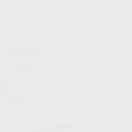
VARIOLINK ESTHETIC TRY IN
REPOSICIÓN
Envase 1 jeringa de 1,7 g + 5 puntas de aplicación
30
,97
€
Oferta
SELECCIONAR REFERENCIA
LUX
PROCLINIC EXPERT
53%
upo
Ref. 78560