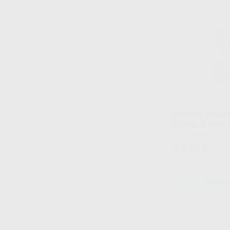
FRESAS DIAM
MODELO 801L 
Caja 5 unidades
23
,48
€
SELECCI