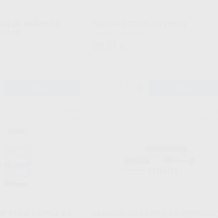
OR DE MUÑONES
TALLAS ESTERILES 75X90
ILD UP
Envase 70 unidades
99
,27
€
tas intraorales + 2 eco tips
87 €
-
+
AÑADIR
AÑADIR
SOLVENTUM
V
Ref. Grupo
Ref. Gr
ME FLOW CÁPSULAS
GRANDIO SO CAPSULAS REPOSICI