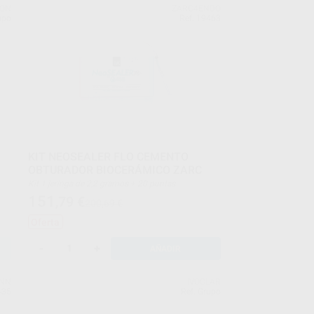
SON
ZARC4ENDO
upo
Ref. 19463
KIT NEOSEALER FLO CEMENTO
OBTURADOR BIOCERÁMICO ZARC
Kit 1 jeringa de 2,2 gramos + 20 puntas
151
,79
€
200,69 €
Oferta
-
+
AÑADIR
NN
IVOCLAR
435
Ref. Grupo