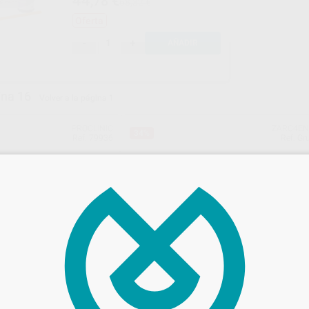
44
,78
€
68,32 €
Oferta
-
+
AÑADIR
ina 16
Volver a la página 1
PROCLINIC
ZARC4E
34%
Ref. 79936
Ref. Gr
STERILIZAR 10 CM X
LIMAS BLUESHAPER ZARC
Envase 6 unidades
e 200 m x 10 cm
39
,10
€
59,45 €