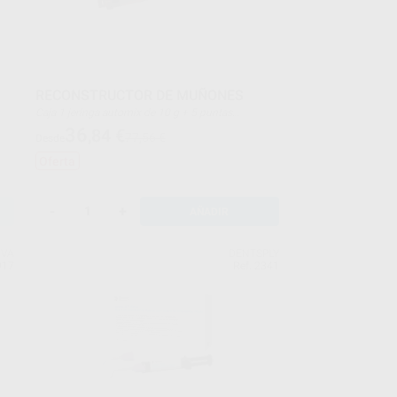
RECONSTRUCTOR DE MUÑONES
Caja 1 jeringa automix de 10 g + 5 puntas
mezcladoras + 5 puntas intraorales (tipo 4)
36
,84
€
77,56 €
Desde
Oferta
-
+
AÑADIR
IVA
DENTSPLY
917
Ref. 2341