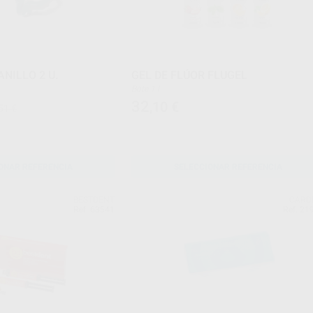
NILLO 2 U.
GEL DE FLÚOR FLUGEL
Bote 1 l
32
,10
€
51 €
ONAR REFERENCIA
SELECCIONAR REFERENCIA
BESTDENT
CARD
Ref. 63541
Ref. 21