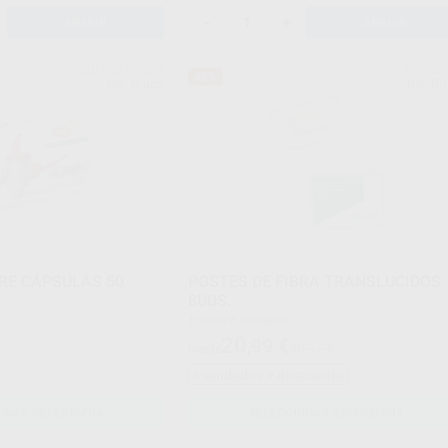
-
+
AÑADIR
AÑADIR
SDI AUSTRALIA
PROCLI
48%
Ref. Grupo
Ref. Gr
URE CÁPSULAS 50
POSTES DE FIBRA TRANSLUCIDOS
8UDS.
Envase 8 unidades
20
,99
€
40,17 €
Desde
+ unidades + descuento
ONAR REFERENCIA
SELECCIONAR REFERENCIA