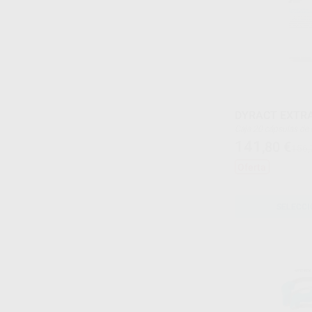
DYRACT EXTR
Caja 20 cápsulas de
141
,80
€
156,
Oferta
SELECCI