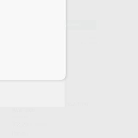
+ unidades + descuento
-
+
AÑADIR
ERT
KERR
220
Ref. 0333
eciales
YESO VEL-MIX STONE ROSA TIPO
IV/4 - 6KG
Bote 6 kg
72
,25
€
79,85 €
Oferta