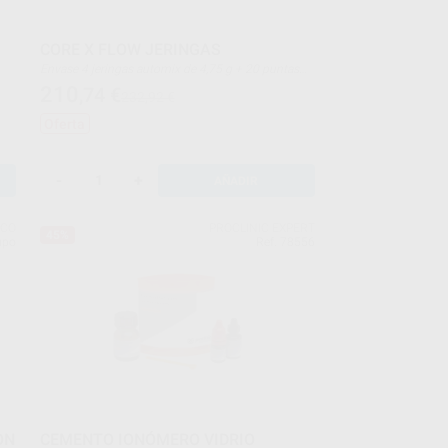
CORE X FLOW JERINGAS
Envase 4 jeringas automix de 4,75 g + 20 puntas
mezcladoras
210
,74
€
232,92 €
Oferta
-
+
AÑADIR
OCO
PROCLINIC EXPERT
45%
upo
Ref. 78556
ON
CEMENTO IONÓMERO VIDRIO