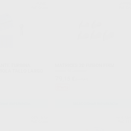
KOMET
GARRI
Ref. Grupo
Ref. Gr
ANTE TURBINA
MATRICES 3D FUSION FIRM
BOLA TALLO LARGO
Envase 50 unidades
79
,15
€
87,49 €
Oferta
ONAR REFERENCIA
SELECCIONAR REFERENCIA
DENTSPLY
HARTMA
Ref. Grupo
Ref. 44