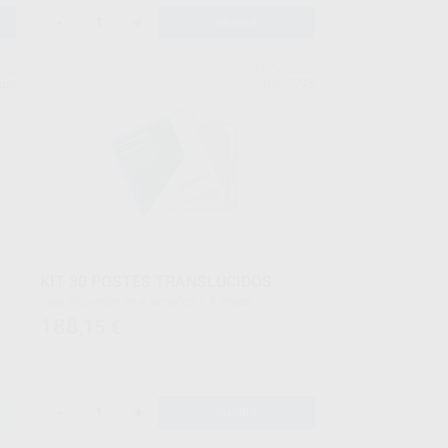
-
+
AÑADIR
NIC
PROCLINIC
upo
Ref. 7745
KIT 30 POSTES TRANSLÚCIDOS
Caja 30 postes en 4 tamaños + 4 fresas
188
,15
€
-
+
AÑADIR