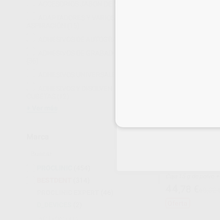
ACCESORIOS JABÓN DE MANOS
(9)
22
,82
€
64,22 
ADAPTADORES Y VARIOS
Oferta
ASPIRACIÓN
(15)
-
+
ADHESIVOS DE AUTOGRABADO
(20)
ADHESIVOS DE GRABADO TOTAL
(36)
34%
ADHESIVOS UNIVERSALES
(82)
ADHESIVOS Y DISOLVENTES PARA
CUBETAS
(12)
Ver más
Inicia 
Marca
IONÓMERO RE
PROCLINIC
(454)
Caja 15 g de polvo
BESTDENT
(314)
44
,78
€
68,32 
PROCLINIC EXPERT
(46)
Oferta
D_DEVICES
(2)
ACTEON
(31)