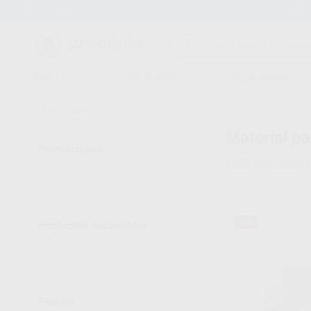
Entrega en 24h
15 días para cambiar de opinión
CLÍNICA
LABORATORIO
EQUIPAMIENTO
Inicio
/
Clínica
Material pa
Promociones
6635
productos 
VER SOLO OFERTAS
(3044)
VER SOLO OUTLET
(64)
34%
Productos sostenibles
PACKAGING ECO
(112)
PRODUCTO ECO
(24)
Familia