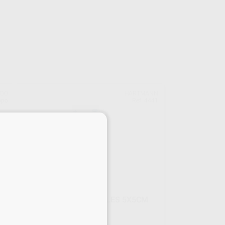
NDO
HARTMANN
upo
Ref. 4441
×
GASAS TNT NO ESTÉRILES 5X5CM
Envase 100 unidades
2
,23
€
2,75 €
Desde