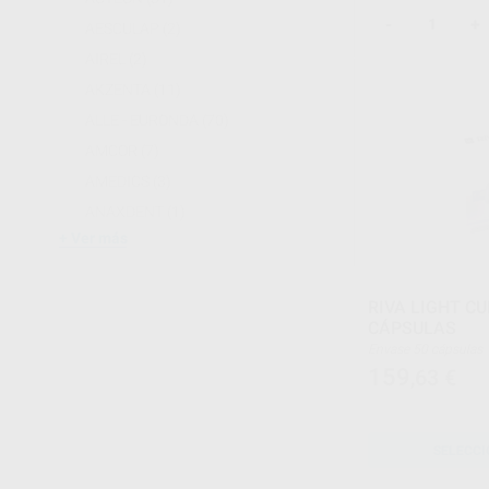
-
+
AESCULAP
(2)
AIREL
(2)
AKZENTA
(11)
ALLE - EURONDA
(70)
AMCOR
(7)
AMEDICS
(3)
ANAXDENT
(1)
Ver más
RIVA LIGHT C
CÁPSULAS
Envase 50 cápsulas
159
,63
€
SELECCI