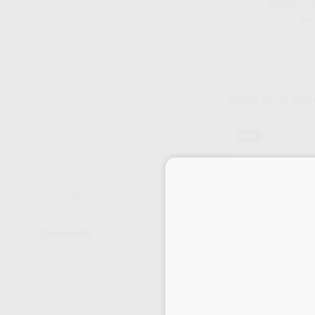
ANESTESIAS Y AGUJAS
(52)
BIOMATERIALES Y SUTURAS
(139)
CEMENTOS
(483)
Estás en la pág
CUÑAS Y MATRICES
(222)
DESECHABLES
(545)
DESINFECCIÓN
(292)
64%
ENDODONCIA
(526)
FRESAS
(597)
Ver más
Subfamilia
ROLLO PARA E
ABREBOCAS
(5)
200 M.
ACCESORIOS DESINFECCIÓN
(8)
Rollo 1 unidad d