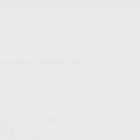
Stock de más de 15.000 productos
ORTODONCIA
CAD/CAM
EST
ra clínicas dentales - 16
encontrados
PROCLINIC EXPERT
Ref. 35221
IONÓMERO RESTAURADOR
LC
Caja 15 g de polvo + 7 ml de líquido