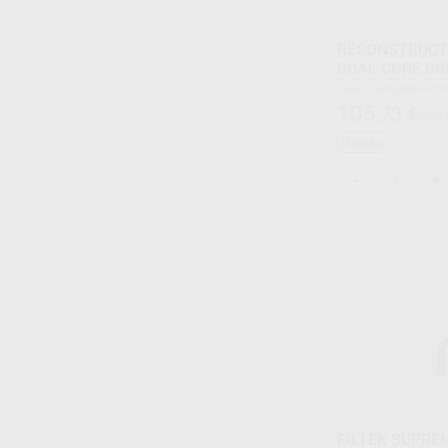
RECONSTRUCT
DUAL CORE BU
Caja 2 jeringas automix de 10 g + 12 puntas
mezcladoras + 12 pun
105
,73
€
116,
Oferta
-
+
FILTEK SUPRE