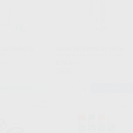
A 20 COMPULES
GASAS TNT ESTÉRILES 5X5CM
 0,25 g
Caja 200 unidades (40 sobres de 5 gasas)
6
,76
€
72 €
8,90 €
Oferta
-
+
ONAR REFERENCIA
AÑADIR
DENTSPLY
DENTAF
Ref. Grupo
Ref. Gr