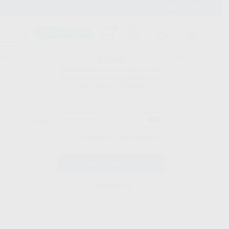
900 393 939
Envíos gratuitos desde 110€
Llama GRATIS a Clínica
Carrito mágico
UDIANTES
FOLLETOS
FORMACIONES
¡Hola!
Inicia sesión para ver los precios
del carrito con tus condiciones y
descuentos aplicados.
Ordenar por
¿Has olvidado tu contraseña?
Registrarme