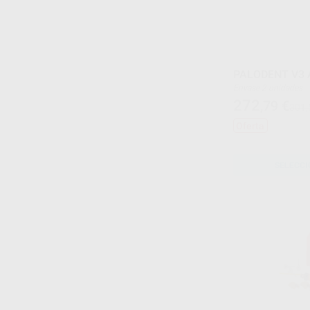
PALODENT V3 A
Envase 2 unidades
272
,79
€
301,
Oferta
SELECCI