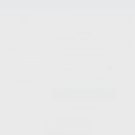
Stock de más de 15.000 productos
¡Hola!
Inicia sesión para ver los precios
del carrito con tus condiciones y
Proclinic
descuentos aplicados.
¿Todavía no tienes nuestra App?
¡Descárgala para ser siempre el primero en conocer nuestras
promociones y descuentos! Disponible en Google Play o App Store.
Google Play
Inicio
/
Clínica
/
Desinfección
/
Toallitas desinfectantes
/
TOALLITAS
¿Has olvidado tu contraseña?
CAVIWIPES
Registrarme