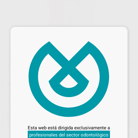
×
Oferta
TOALLITAS CAVIWIPES
Marca
KERR
Contenido
160 unidades
Ref. Proclinic
97189
Ref. fabricante
4731160
Desbloquea todas tus ventajas
Oferta
18,89 €
Comprando
1 unidad
te ahorras el
9%
Inicia sesión
para disfrutar de todos
Esta web está dirigida exclusivamente a
tus
descuentos y condiciones
Precio web
profesionales del sector odontológico
especiales