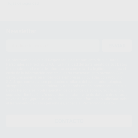
Hojas de seguridad
Newsletter
ENVIAR
Le informamos de que el Responsable del tratamiento de sus Datos
Personales es Proclinic S.A.U.. La Finalidad del tratamiento de sus Datos
Personales es el envío de información comercial. La legitimación para el
envío de la información comercial es su consentimiento prestado. Sus
datos únicamente serán cedidos a empresas vinculadas con Proclinic
S.A.U. que comercialicen productos similares del sector odontológico,
siempre bajo su consentimiento y no habrás cesión internacional de sus
Datos Personales. Podrá ejercitar los derechos de acceso, rectificación,
supresión, limitación y/o oposición al tratamiento de datos, entre otros, a
través de lopd@proclinic.es. Si desea conocer información adicional sobre
el tratamiento de datos personales, acceda a:
Protección de datos
CONTACTO