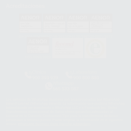
Acreditaciones
GA-2008/0342
SST-0118/2023
ER-0120/1997
GS-0001/2017
HCO-0060/2023
Clínica
Laboratorio
900 393 939
900 800 880
Whatsapp
665 533 087
Los servicios de WhatsApp Business son proporcionados por WhatsApp
Ireland Limited (WhatsApp Ireland). La información que controla WhatsApp
Ireland puede ser transferida a WhatsApp LLC y a Facebook Inc.. Dicha
Transferencia Internacional de Datos ofrece garantías adecuadas al
basarse en la Cláusula Contractual Tipo para la transferencia de datos
personales a terceros países. Puede ampliar la información en el siguiente
enlace:
WhatsApp Business Data Transfer Addendum
.