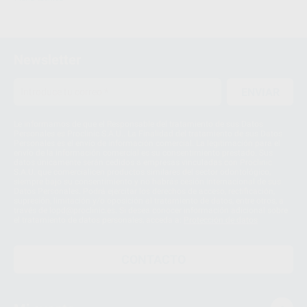
Newsletter
ENVIAR
Le informamos de que el Responsable del tratamiento de sus Datos
Personales es Proclinic S.A.U.. La Finalidad del tratamiento de sus Datos
Personales es el envío de información comercial. La legitimación para el
envío de la información comercial es su consentimiento prestado. Sus
datos únicamente serán cedidos a empresas vinculadas con Proclinic
S.A.U. que comercialicen productos similares del sector odontológico,
siempre bajo su consentimiento y no habrás cesión internacional de sus
Datos Personales. Podrá ejercitar los derechos de acceso, rectificación,
supresión, limitación y/o oposición al tratamiento de datos, entre otros, a
través de lopd@proclinic.es. Si desea conocer información adicional sobre
el tratamiento de datos personales, acceda a:
Protección de datos
CONTACTO