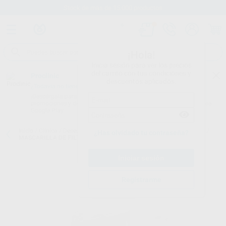
Stock de más de 15.000 productos
¡Hola!
Inicia sesión para ver los precios
del carrito con tus condiciones y
Proclinic
descuentos aplicados.
¿Todavía no tienes nuestra App?
¡Descárgala para ser siempre el primero en conocer nuestras
promociones y descuentos! Disponible en Google Play o App Store.
Google Play
Inicio
/
Clínica
/
Desechables
/
Mascarillas de protección respiratoria
/
¿Has olvidado tu contraseña?
MASCARILLA DE FILTRACIÓN FFP2
Registrarme