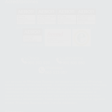
Acreditaciones
GA-2008/0342
SST-0118/2023
ER-0120/1997
GS-0001/2017
HCO-0060/2023
Clínica
Laboratorio
900 393 939
900 800 880
Whatsapp
665 533 087
Los servicios de WhatsApp Business son proporcionados por WhatsApp
Ireland Limited (WhatsApp Ireland). La información que controla WhatsApp
Ireland puede ser transferida a WhatsApp LLC y a Facebook Inc.. Dicha
Transferencia Internacional de Datos ofrece garantías adecuadas al
basarse en la Cláusula Contractual Tipo para la transferencia de datos
personales a terceros países. Puede ampliar la información en el siguiente
enlace:
WhatsApp Business Data Transfer Addendum
.
Síguenos