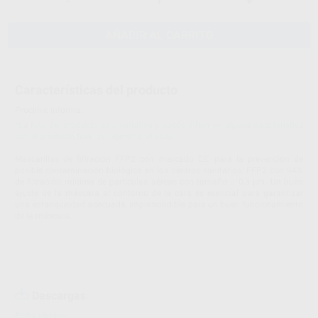
-
+
AÑADIR AL CARRITO
Características del producto
Proclinic informa:
*La foto del producto es orientativa y puede diferir en alguna característica
con el producto final, por ejemplo, el color.
Mascarillas de filtración FFP2 con marcado CE, para la prevención de
posible contaminación biológica en los centros sanitarios. FFP2 con 94%
de filtración mínima de partículas aéreas con tamaño ≥ 0,3 μm. Un buen
ajuste de la máscara al contorno de la cara es esencial para garantizar
una estanqueidad adecuada, imprescindible para un buen funcionamiento
de la máscara.
Descargas
Ficha técnica