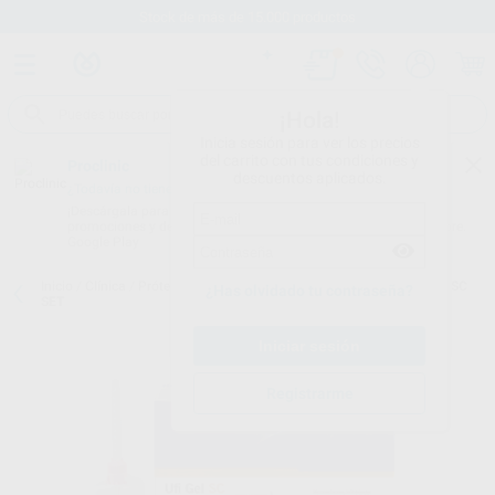
Stock de más de 15.000 productos
¡Hola!
Inicia sesión para ver los precios
del carrito con tus condiciones y
Proclinic
descuentos aplicados.
¿Todavía no tienes nuestra App?
¡Descárgala para ser siempre el primero en conocer nuestras
promociones y descuentos! Disponible en Google Play o App Store.
Google Play
Inicio
/
Clínica
/
Prótesis
/
Resinas de rebase blando
/
UFI GEL SOFT SC
¿Has olvidado tu contraseña?
SET
Registrarme