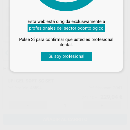
Desbloquea todas tus ventajas
Inicia sesión
para disfrutar de todos
Esta web está dirigida exclusivamente a
tus
descuentos y condiciones
profesionales del sector odontológico
especiales
ELEGIR CANTIDAD
Pulse Sí para confirmar que usted es profesional
¡Iniciar sesión!
dental.
15 días para cambiar de opinión salvo
anestesias
Sí, soy profesional
Elige un modelo
UFI GEL SOFT SC SET
48594
2041
Ref. Proclinic
Ref. fabricante
229,04 €
241,10 €
-
+
AÑADIR AL CARRITO