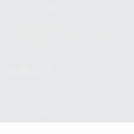
Whatsapp
665 533 087
Los servicios de WhatsApp Business son proporcionados por WhatsApp
Ireland Limited (WhatsApp Ireland). La información que controla WhatsApp
Ireland puede ser transferida a WhatsApp LLC y a Facebook Inc.. Dicha
Transferencia Internacional de Datos ofrece garantías adecuadas al
basarse en la Cláusula Contractual Tipo para la transferencia de datos
personales a terceros países. Puede ampliar la información en el siguiente
enlace:
WhatsApp Business Data Transfer Addendum
.
Síguenos
PROCLINIC S.A.U.
Copyright (c) 2026
Aviso legal
Teléfono:
900 393 939
E-mail de contacto:
proclinic@proclinic.es
Condiciones Generales de Contratación
y
Política