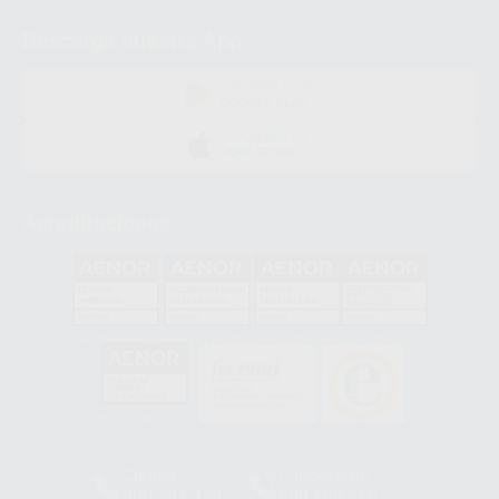
Descarga nuestra App
DISPONIBLE EN
GOOGLE PLAY
DISPONIBLE EN
APP STORE
Acreditaciones
GA-2008/0342
SST-0118/2023
ER-0120/1997
GS-0001/2017
HCO-0060/2023
Clínica
Laboratorio
900 393 939
900 800 880