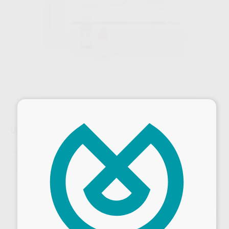
×
UFI GEL SOFT SC SET
Marca
VOCO
Contenido
1 cartucho de 50 g + adhesivo de 10 ml + glazing base 10 ml + glazing catalizador 10 ml + accesorios
Ref. Proclinic
48594
Ref. fabricante
2041
Precio web
229
,04
€
241,10 €
Precio con IVA incluido 251,94 €