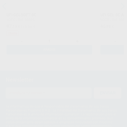
UFI GELSOFT SC
UFI GEL SC A
VOCO
|
Ref. 48595
VOCO
|
Ref. 4859
87
45
,13
€
125,60 €
,98
€
Oferta
-
+
-
AÑADIR
Newsletter
ENVIAR
Le informamos de que el Responsable del tratamiento de sus Datos
Personales es Proclinic S.A.U.. La Finalidad del tratamiento de sus Datos
Personales es el envío de información comercial. La legitimación para el
envío de la información comercial es su consentimiento prestado. Sus
datos únicamente serán cedidos a empresas vinculadas con Proclinic
S.A.U. que comercialicen productos similares del sector odontológico,