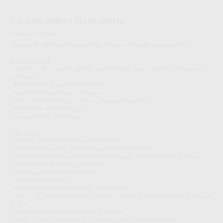
Características del producto
Proclinic informa:
Material de rebase permanente de silicona A blanda en cartuchos
INDICACIONES
- Material de rebase blando permanente para prótesis completas y
parciales
- Tratamiento de puntos de presión
- Mejora el asentamiento y soporte
- Como almohadilla en procesos alveolares agudos
- Rebases en implantología
- Readaptación de prótesis
VENTAJAS
- Silicona de rebase de excelente calidad
- Rebase completo en una sóla sesión en el consultorio
- Adhesivo especial para extremar la adhesión de la silicona a la prótesis
- Sencilla, fácil de usar y económico
- Biocompatible (sin metacrilatos)
- Sabor y olor neutros
- Estable, color estético con efecto camaleón
- Uso en el laboratorio: menos pasos que con otros materiales de curado
en frío
- Para todas las prótesis a base de PMMA
- Fácil y rápida aplicación en los rebases directos e indirectos