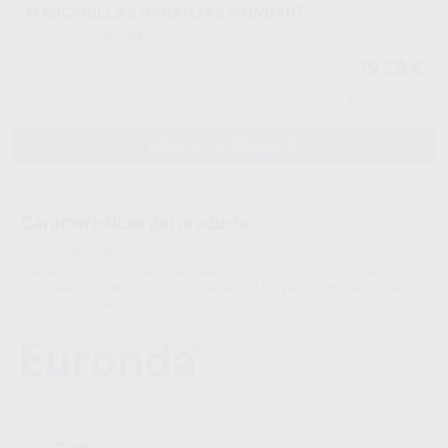
MASCARILLAS NARANJAS MONOART
96594
217115
Ref. Proclinic
Ref. fabricante
19,28 €
20,30 €
-
+
AÑADIR AL CARRITO
Características del producto
Proclinic informa:
Mascarillas que aseguran una elevada pro tección tanto al operador como
al paciente: - Filtración bactericida del 98,5% para Pierto de algodón y
soldado por ultrasonidos.