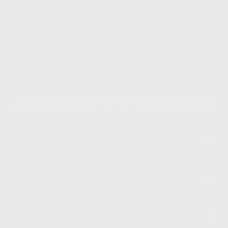
Le informamos de que el Responsable del tratamiento de sus Datos
Personales es Proclinic S.A.U.. La Finalidad del tratamiento de sus Datos
Personales es el envío de información comercial. La legitimación para el
envío de la información comercial es su consentimiento prestado. Sus
datos únicamente serán cedidos a empresas vinculadas con Proclinic
S.A.U. que comercialicen productos similares del sector odontológico,
siempre bajo su consentimiento y no habrás cesión internacional de sus
Datos Personales. Podrá ejercitar los derechos de acceso, rectificación,
supresión, limitación y/o oposición al tratamiento de datos, entre otros, a
través de lopd@proclinic.es. Si desea conocer información adicional sobre
el tratamiento de datos personales, acceda a:
Protección de datos
CONTACTO
Mi cuenta
Estudiantes
Conócenos