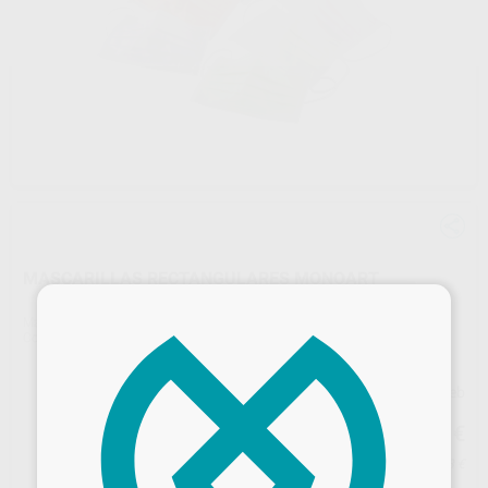
MASCARILLAS RECTANGULARES MONOART
×
Marca
EURONDA MONOART
Contenido
50 unidades
Precio web
19
,28
€
20,30 €
Precio con IVA incluido 23,33 €