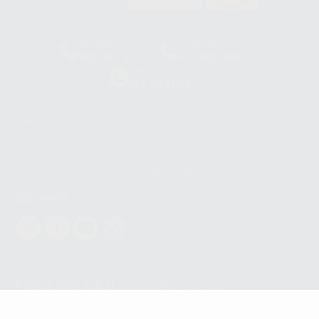
HCO-0060/2023
Clínica
Laboratorio
900 393 939
900 800 880
Whatsapp
665 533 087
Los servicios de WhatsApp Business son proporcionados por WhatsApp
Ireland Limited (WhatsApp Ireland). La información que controla WhatsApp
Ireland puede ser transferida a WhatsApp LLC y a Facebook Inc.. Dicha
Transferencia Internacional de Datos ofrece garantías adecuadas al
basarse en la Cláusula Contractual Tipo para la transferencia de datos
personales a terceros países. Puede ampliar la información en el siguiente
enlace:
WhatsApp Business Data Transfer Addendum
.
Síguenos
PROCLINIC S.A.U.
Copyright (c) 2026
Aviso legal