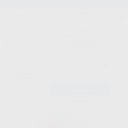
Stock de más de 15.000 productos
¡Hola!
Inicia sesión para ver los precios
del carrito con tus condiciones y
Proclinic
descuentos aplicados.
¿Todavía no tienes nuestra App?
¡Descárgala para ser siempre el primero en conocer nuestras
promociones y descuentos! Disponible en Google Play o App Store.
Google Play
Inicio
/
Clínica
/
Desechables
/
Mascarillas
/
MASCARILLAS
¿Has olvidado tu contraseña?
RECTANGULARES MONOART
Registrarme