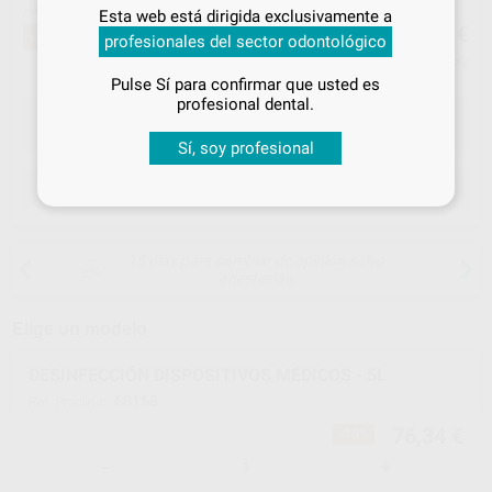
Inicia sesión
para disfrutar de todos
¡Mejor oferta!
Esta web está dirigida exclusivamente a
76
tus
descuentos y condiciones
,34
€
84,38 €
-10%
profesionales del sector odontológico
especiales
Precio con IVA incluido 92,37 €
Pulse Sí para confirmar que usted es
¡Iniciar sesión!
profesional dental.
Sí, soy profesional
ELEGIR CANTIDAD
15 días para cambiar de opinión salvo
anestesias
Elige un modelo
DESINFECCIÓN DISPOSITIVOS MÉDICOS - 5L
60158
Ref. Proclinic
76,34 €
-10%
-
+