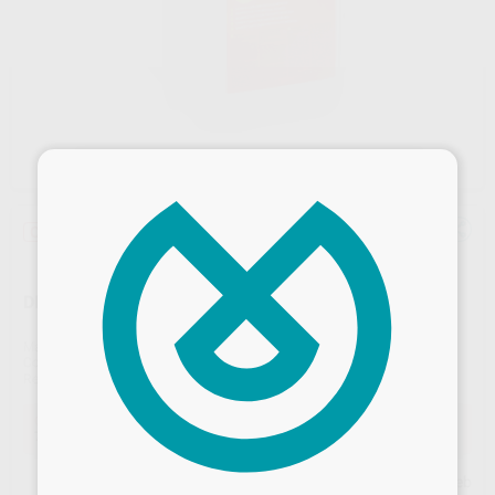
×
Oferta
DESINFECCIÓN DISPOSITIVOS MÉDICOS - 5L
Marca
BESTDENT
Contenido
5 l
Ref. Proclinic
60158
Oferta
76,34 €
Comprando
1 unidad
te ahorras el
10%
Desbloquea todas tus ventajas
Precio web