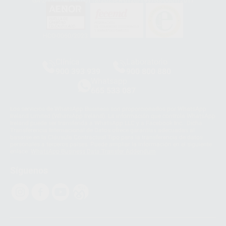
GA-2008/0342
SST-0118/2023
ER-0120/1997
GS-0001/2017
HCO-0060/2023
Clínica
Laboratorio
900 393 939
900 800 880
Whatsapp
665 533 087
Los servicios de WhatsApp Business son proporcionados por WhatsApp
Ireland Limited (WhatsApp Ireland). La información que controla WhatsApp
Ireland puede ser transferida a WhatsApp LLC y a Facebook Inc.. Dicha
Transferencia Internacional de Datos ofrece garantías adecuadas al
basarse en la Cláusula Contractual Tipo para la transferencia de datos
personales a terceros países. Puede ampliar la información en el siguiente
enlace:
WhatsApp Business Data Transfer Addendum
.
Síguenos