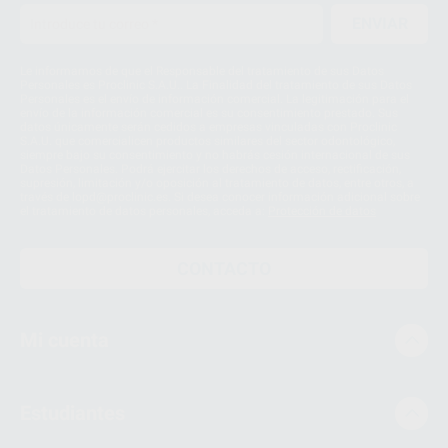
ENVIAR
Le informamos de que el Responsable del tratamiento de sus Datos
Personales es Proclinic S.A.U.. La Finalidad del tratamiento de sus Datos
Personales es el envío de información comercial. La legitimación para el
envío de la información comercial es su consentimiento prestado. Sus
datos únicamente serán cedidos a empresas vinculadas con Proclinic
S.A.U. que comercialicen productos similares del sector odontológico,
siempre bajo su consentimiento y no habrás cesión internacional de sus
Datos Personales. Podrá ejercitar los derechos de acceso, rectificación,
supresión, limitación y/o oposición al tratamiento de datos, entre otros, a
través de lopd@proclinic.es. Si desea conocer información adicional sobre
el tratamiento de datos personales, acceda a:
Protección de datos
CONTACTO
Mi cuenta
Estudiantes