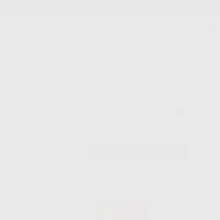
Stock de más de 15.000 productos
¡Hola!
Inicia sesión para ver los precios
del carrito con tus condiciones y
Proclinic
descuentos aplicados.
¿Todavía no tienes nuestra App?
¡Descárgala para ser siempre el primero en conocer nuestras
promociones y descuentos! Disponible en Google Play o App Store.
Google Play
Inicio
/
Clínica
/
Desinfección
/
Desinfección de superficies
/
¿Has olvidado tu contraseña?
DESINFECCIÓN DISPOSITIVOS MÉDICOS - 5L
Registrarme