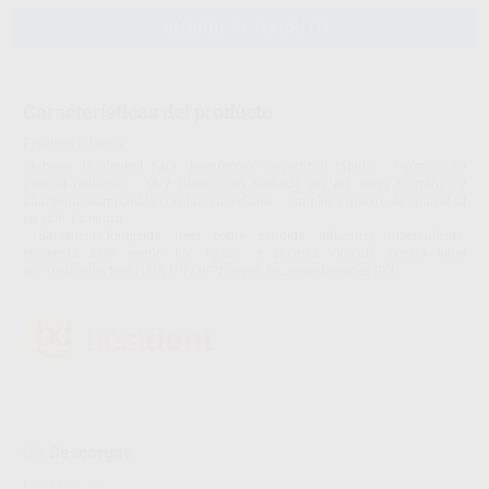
AÑADIR AL CARRITO
Características del producto
Proclinic informa:
-A base de alcohol para desinfección superficial rápida. - Fórmula de
alcohol reducido. - Muy suave, bien tolerado por los seres humanos y
altamente compatible con las superficies. - Amplio espectro de actividad
en sólo 1 minuto.
- Bactericida,fungicida (test sobre candida albicans), tuberculicida,
eficiencia BMR según EN 13727, y eficacia virucida contra virus
encapsulados tipo HIV-I, HBV,HCV según recomendaciones RKI.
Descargas
Ficha técnica