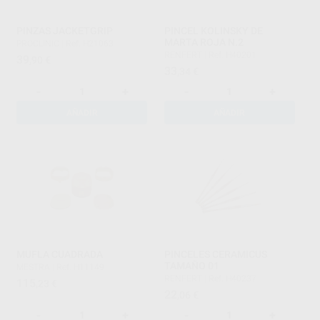
PINZAS JACKETGRIP
PINCEL KOLINSKY DE
MARTA ROJA N.2
PROCLINIC
|
Ref. H21063
RENFERT
|
Ref. H40201
39
,90
€
33
,34
€
-
+
-
+
AÑADIR
AÑADIR
MUFLA CUADRADA
PINCELES CERAMICUS
TAMAÑO 01
MESTRA
|
Ref. H11149
RENFERT
|
Ref. H40237
115
,23
€
22
,06
€
-
+
-
+