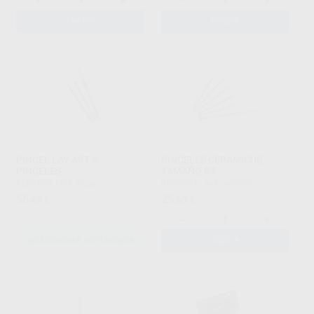
-
+
-
+
AÑADIR
AÑADIR
PINCEL LAY ART 2
PINCELES CERAMICUS
PINCELES
TAMAÑO 04
RENFERT
|
Ref. Grupo
RENFERT
|
Ref. H40239
55
25
,40
€
,65
€
-
+
SELECCIONAR REFERENCIA
AÑADIR