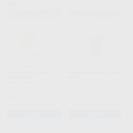
Oferta
SOLICITAR OFERTA
SELECCIONAR REFERENCIA
PLATINAS DE MONTAJE
RECAMBIO PINCEL GENIUS
QUICK 24 UDS.
Nº 6
FAG DENTAIRE
|
Ref. H11136
RENFERT
|
Ref. H40126
72
75
,10
€
79,70 €
,92
€
Oferta
-
+
-
+
AÑADIR
AÑADIR