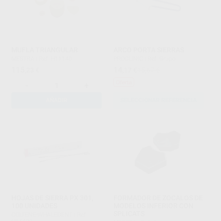
MUFLA TRIANGULAR
ARCO PORTA SIERRAS
MESTRA
|
Ref. H11140
PROCLINIC
|
Ref. Grupo
115
14
,23
€
,17
€
15,67 €
Oferta
-
+
AÑADIR
SELECCIONAR REFERENCIA
HOJAS DE SIERRA PX 301,
FORMADOR DE ZOCALOS DE
100 UNIDADES
MODELOS INFERIOR CON
SPLICATS
COLTENE-WHALEDENT
|
Ref.