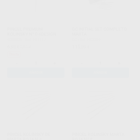
PINCEL PREMIUM
GC INITIAL SET COMPLETO
KOLINSKY Nº 0 4DESIGN
MARTA
4DESIGN
|
Ref. H21117
GC
|
Ref. H43359
6
115
,93
€
7,93 €
,09
€
Oferta
-
+
-
+
AÑADIR
AÑADIR
PINCEL KOLINSKY DE
PINCEL KOLINSKY MARTA
MARTA ROJA N.4
ROJA Nº 8