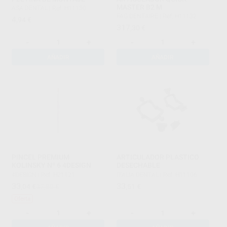
MASTER B2 M
ASA DENTAL
|
Ref. H11130
FAG DENTAIRE
|
Ref. H11132
4
,94
€
317
,30
€
-
+
-
+
AÑADIR
AÑADIR
PINCEL PREMIUM
ARTICULADOR PLASTICO
KOLINSKY Nº 6 4DESIGN
DESECHABLE
4DESIGN
|
Ref. H21121
ITALIA DENTAL
|
Ref. H11106
33
33
,04
€
37,80 €
,51
€
Oferta
-
+
-
+