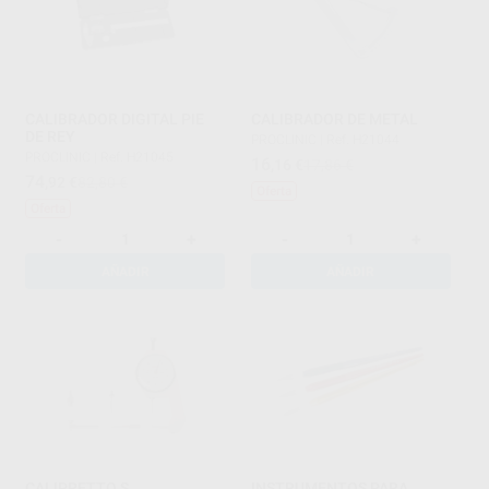
CALIBRADOR DIGITAL PIE
CALIBRADOR DE METAL
DE REY
PROCLINIC
|
Ref. H21044
PROCLINIC
|
Ref. H21045
16
,16
€
17,86 €
74
,92
€
82,80 €
Oferta
Oferta
-
+
-
+
AÑADIR
AÑADIR
CALIPRETTO S
INSTRUMENTOS PARA