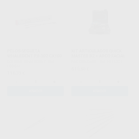
PELOS SEGUETA
KIT ARTICULADOR QUICK
WHALEDENT PX-302 CX100
MASTER B2 + ARCO FACIAL
COLTENE-WHALEDENT
|
Ref.
FAG DENTAIRE
|
Ref. H111321
H00844
615
,50
€
116
,73
€
-
+
-
+
AÑADIR
AÑADIR