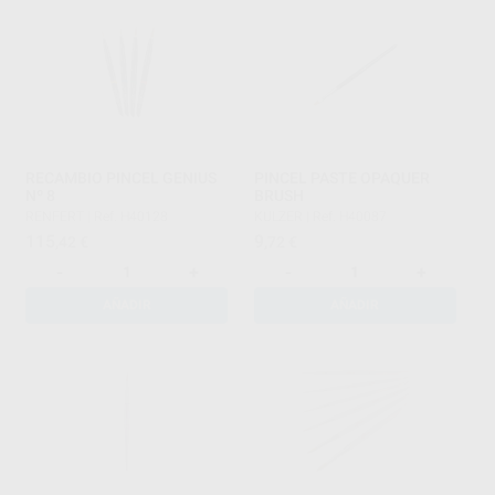
RECAMBIO PINCEL GENIUS
PINCEL PASTE OPAQUER
Nº 8
BRUSH
RENFERT
|
Ref. H40128
KULZER
|
Ref. H40087
115
9
,42
€
,72
€
-
+
-
+
AÑADIR
AÑADIR