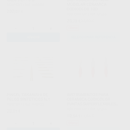
MODELAR CERAMICA
RENFERT
|
Ref. H40593
CODICOLOR 1UD.
200
,07
€
ASA DENTAL
|
Ref. Grupo
25
,78
€
28,50 €
-
+
Oferta
AÑADIR
SELECCIONAR REFERENCIA
PINCEL TAKANISHI DE
INSTRUMENTOS PARA
PELOS SINTETICOS N.1
CERAMICA CODICOLOR
PUNTAS SUPERFLEXIBLES
RENFERT
|
Ref. H40133
PUNTA
ASA DENTAL
|
Ref. Grupo
20
,01
€
10
,54
€
11,64 €
-
+
Oferta