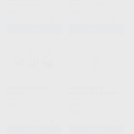
RENFERT
|
Ref. H40203
RENFERT
|
Ref. H40204
50
101
,27
€
,57
€
-
+
-
+
AÑADIR
AÑADIR
BRIDA PARA REBASES
PINCEL PREMIUM
GRANDE
KOLINSKY Nº 1 4DESIGN
MESTRA
|
Ref. H11198
4DESIGN
|
Ref. H21118
92
6
,67
€
,93
€
7,93 €
Oferta
-
+
-
+
AÑADIR
AÑADIR