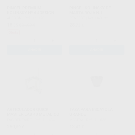
PINCEL PREMIUM
PINCEL KOLINSKY DE
KOLINSKY Nº 4 4DESIGN
MARTA ROJA N.1
4DESIGN
|
Ref. H21120
RENFERT
|
Ref. H40199
18
28
,35
€
21,00 €
,73
€
Oferta
-
+
-
+
AÑADIR
AÑADIR
ARTICULADOR QUICK
TAZA PARA ESCAYOLA
MASTER LAB 40 METALICO
GRANDE
FAG DENTAIRE
|
Ref. H11134
MESTRA
|
Ref. H11035
250
13
,80
€
,42
€