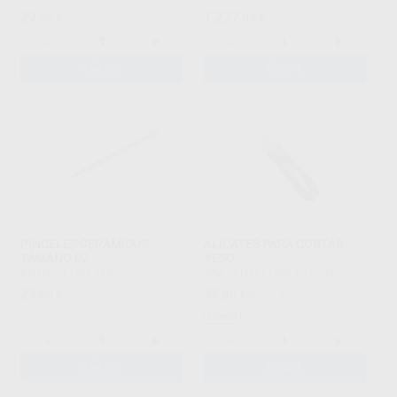
29
1.277
,99
€
,84
€
-
+
-
+
AÑADIR
AÑADIR
PINCELES CERAMICUS
ALICATES PARA CORTAR
TAMAÑO 02
YESO
RENFERT
|
Ref. H40238
ASA DENTAL
|
Ref. H10000
23
36
,60
€
,80
€
40,68 €
Oferta
-
+
-
+
AÑADIR
AÑADIR