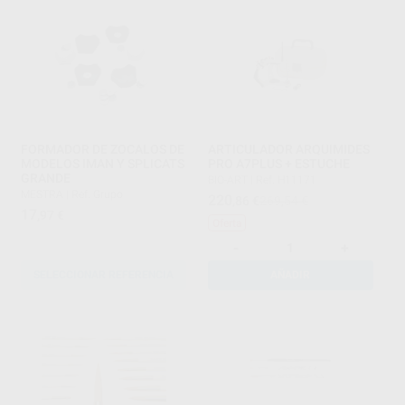
FORMADOR DE ZOCALOS DE
ARTICULADOR ARQUIMIDES
MODELOS IMAN Y SPLICATS
PRO A7PLUS + ESTUCHE
GRANDE
BIO-ART
|
Ref. H11171
MESTRA
|
Ref. Grupo
220
,86
€
269,54 €
17
,97
€
Oferta
-
+
SELECCIONAR REFERENCIA
AÑADIR