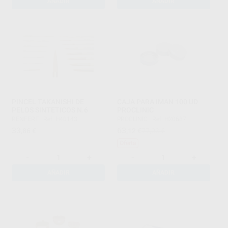
AÑADIR
AÑADIR
PINCEL TAKANISHI DE
CAJA PARA IMAN 100 UD
PELOS SINTETICOS N.6
PROCLINIC
RENFERT
|
Ref. H40143
PROCLINIC
|
Ref. H20687
33
63
,86
€
,12
€
77,03 €
Oferta
-
+
-
+
AÑADIR
AÑADIR