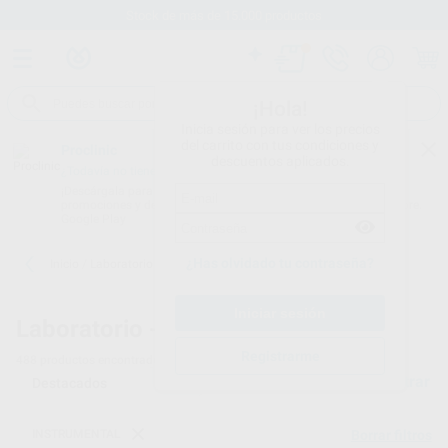
Stock de más de 15.000 productos
¡Hola!
Inicia sesión para ver los precios
del carrito con tus condiciones y
Proclinic
descuentos aplicados.
¿Todavía no tienes nuestra App?
¡Descárgala para ser siempre el primero en conocer nuestras
promociones y descuentos! Disponible en Google Play o App Store.
Google Play
¿Has olvidado tu contraseña?
Inicio
/
Laboratorio
/
Instrumental
Laboratorio -
Instrumental
Registrarme
488
productos encontrados
Filtrar
INSTRUMENTAL
Borrar filtros