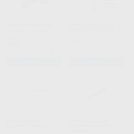
IMAN 100 UD PROCLINIC
PINCEL TAKANISHI DE
PELOS SINTETICOS N.4
PROCLINIC
|
Ref. H20685
RENFERT
|
Ref. H40139
27
,07
€
33,02 €
23
,08
€
Oferta
-
+
-
+
AÑADIR
AÑADIR
PINCEL NATURAL
ESPATULIN DE CERA
KOLINSKY LINE Nº 8
ACABADO EN MADERA
PEQUEÑO
PROCLINIC
|
Ref. H21105