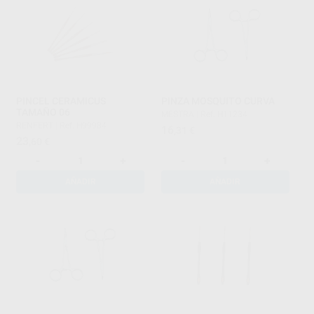
PINCEL CERAMICUS
PINZA MOSQUITO CURVA
TAMAÑO 06
MESTRA
|
Ref. H11234
RENFERT
|
Ref. H99984
16
,31
€
23
,60
€
-
+
-
+
AÑADIR
AÑADIR