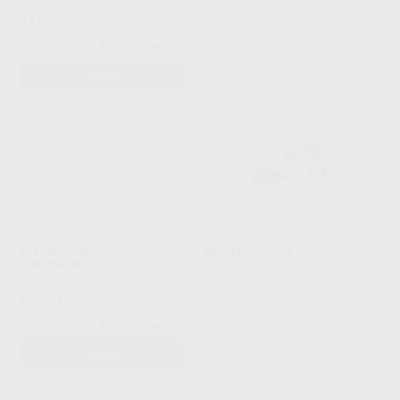
H14480
MESTRA
|
Ref. Grupo
118
,84
€
9
,81
€
-
+
AÑADIR
SELECCIONAR REFERENCIA
KIT DE 6 PINCELES
MECHERO CON GAS
TAKANISHI
MESTRA
|
Ref. Grupo
RENFERT
|
Ref. H40132
112
,36
€
69
,77
€
-
+
AÑADIR
SELECCIONAR REFERENCIA