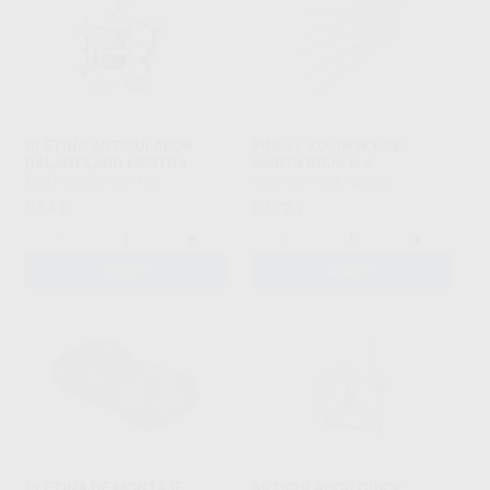
PLETINA ARTICULADOR
PINCEL KOLINSKY DE
BALANCEADO MESTRA
MARTA ROJA N.6
MESTRA
|
Ref. H11124
RENFERT
|
Ref. H40205
5
67
,54
€
,72
€
-
+
-
+
AÑADIR
AÑADIR
PLETINA DE MONTAJE
ARTICULADOR QUICK