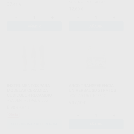
MESTRA
|
Ref. H40345
37
,41
€
12
,63
€
-
+
-
+
AÑADIR
AÑADIR
INSTRUMENTOS PARA
ARCO TRANSFERENCIA
MODELAR CERAMICA
UNIVERSAL 3D STRATOS
CODICOLOR RECAMBIO
IVOCLAR
|
Ref. H23812
ASA DENTAL
|
Ref. Grupo
947
,10
€
8
,90
€
9,84 €
-
+
Oferta
SELECCIONAR REFERENCIA
AÑADIR