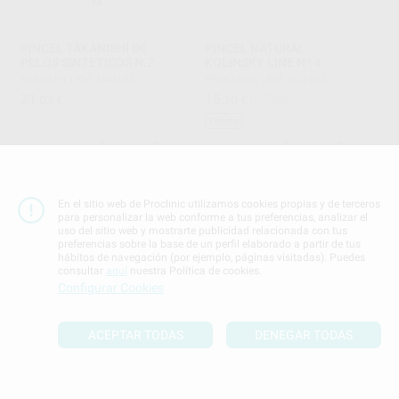
PINCEL TAKANISHI DE
PINCEL NATURAL
PELOS SINTETICOS N.2
KOLINSKY LINE Nº 4
RENFERT
|
Ref. H40135
PROCLINIC
|
Ref. H21103
21
15
,03
€
,10
€
17,72 €
Oferta
-
+
-
+
AÑADIR
AÑADIR
En el sitio web de Proclinic utilizamos cookies propias y de terceros
para personalizar la web conforme a tus preferencias, analizar el
uso del sitio web y mostrarte publicidad relacionada con tus
preferencias sobre la base de un perfil elaborado a partir de tus
hábitos de navegación (por ejemplo, páginas visitadas). Puedes
consultar
aquí
nuestra Política de cookies.
Configurar Cookies
ACEPTAR TODAS
DENEGAR TODAS
ARTICULADOR ARQUIMIDES
PINZA MOSQUITO CON ARO
PROTUSAL A7PLUS-E +
PARA CERAMICA
ARCO STANDARD +
MESTRA
|
Ref. Grupo
ESTUCHE
BIO-ART
|
Ref. H11175