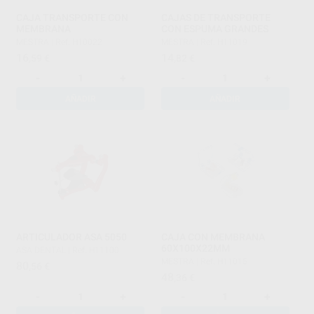
CAJA TRANSPORTE CON
CAJAS DE TRANSPORTE
MEMBRANA
CON ESPUMA GRANDES
MESTRA
|
Ref. H10022
MESTRA
|
Ref. H11019
16
14
,59
€
,82
€
-
+
-
+
AÑADIR
AÑADIR
ARTICULADOR ASA 5050
CAJA CON MEMBRANA
60X100X22MM
ASA DENTAL
|
Ref. H11100
MESTRA
|
Ref. H11015
80
,56
€
48
,36
€
-
+
-
+