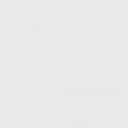
ESPÁTULA P.K.T.
TALLADOR PARA CERA
ZAHLE N.9
PROCLINIC
|
Ref. Grupo
ASA DENTAL
|
Ref. H40487
9
,78
€
10
,05
€
11,11 €
Oferta
-
+
SELECCIONAR REFERENCIA
AÑADIR