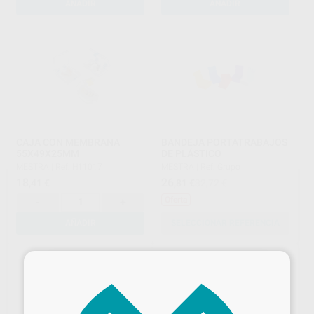
AÑADIR
AÑADIR
CAJA CON MEMBRANA
BANDEJA PORTATRABAJOS
55X49X25MM
DE PLÁSTICO
MESTRA
|
Ref. H11017
MESTRA
|
Ref. Grupo
18
26
,41
€
,81
€
32,72 €
Oferta
-
+
AÑADIR
SELECCIONAR REFERENCIA
×