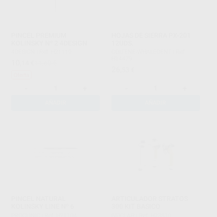
PINCEL PREMIUM
HOJAS DE SIERRA PX-201
KOLINSKY Nº 2 4DESIGN
12UDS.
4DESIGN
|
Ref. H21119
COLTENE-WHALEDENT
|
Ref.
H14479
10
,14
€
11,60 €
26
,53
€
Oferta
-
+
-
+
AÑADIR
AÑADIR
PINCEL NATURAL
ARTICULADOR STRATOS
KOLINSKY LINE Nº 6
300 KIT BASICO
PROCLINIC
|
Ref. H21104
IVOCLAR
|
Ref. H23810