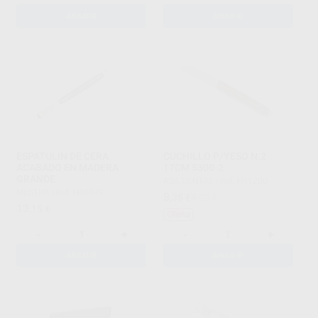
AÑADIR
AÑADIR
ESPATULIN DE CERA
CUCHILLO P/YESO N.2
ACABADO EN MADERA
17CM 5300-2
GRANDE
ASA DENTAL
|
Ref. H11200
MESTRA
|
Ref. H40349
8
,35
€
9,23 €
13
,15
€
Oferta
-
+
-
+
AÑADIR
AÑADIR