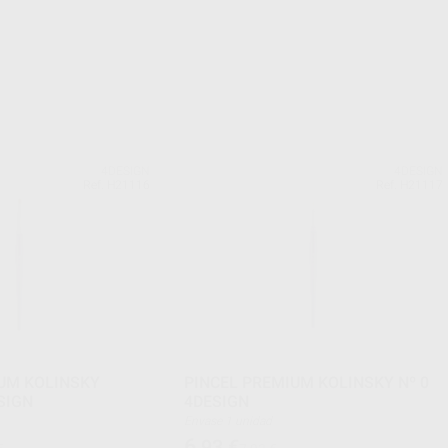
4DESIGN
4DESIGN
Ref. H21116
Ref. H21117
UM KOLINSKY
PINCEL PREMIUM KOLINSKY Nº 0
SIGN
4DESIGN
Envase 1 unidad
6
,93
€