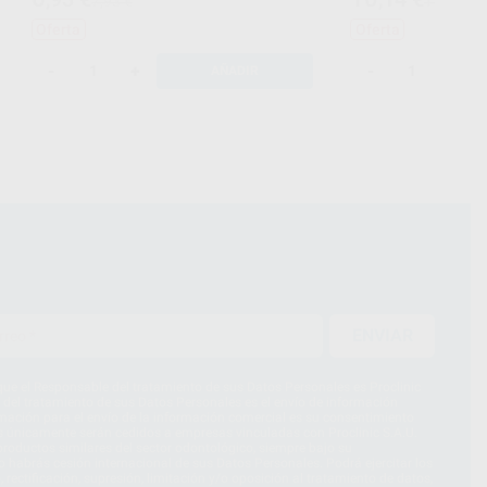
7,93 €
11,60 €
Oferta
Oferta
-
+
-
+
AÑADIR
ENVIAR
ue el Responsable del tratamiento de sus Datos Personales es Proclinic
d del tratamiento de sus Datos Personales es el envío de información
imación para el envío de la información comercial es su consentimiento
s únicamente serán cedidos a empresas vinculadas con Proclinic S.A.U.
roductos similares del sector odontológico, siempre bajo su
 habrás cesión internacional de sus Datos Personales. Podrá ejercitar los
 rectificación, supresión, limitación y/o oposición al tratamiento de datos,