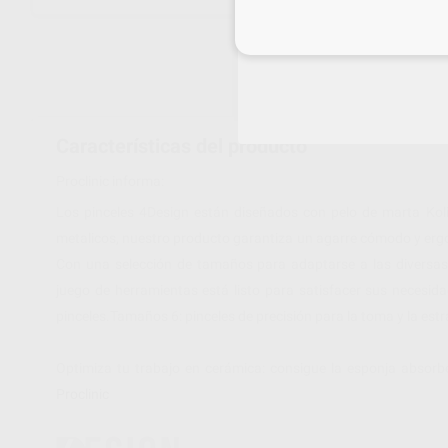
Inicia 
Características del producto
Proclinic informa:
Los pinceles 4Design están diseñados con pelo de marta Ko
metalicos, nuestro producto garantiza un agarre cómodo y ergo
Con una selección de tamaños para adaptarse a las diversas 
juego de herramientas está listo para satisfacer sus necesi
pinceles.Tamaños 6: pinceles de precisión para la toma y la estr
Optimiza tu trabajo en cerámica: consigue la esponja absorb
Proclinic