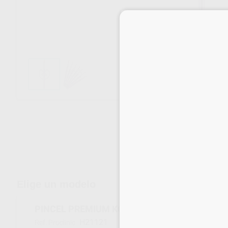
Envíos gratuitos desde 110€
Elige un modelo
PINCEL PREMIUM KOLINSKY Nº 6 4DESIGN
H21121
Ref. Proclinic