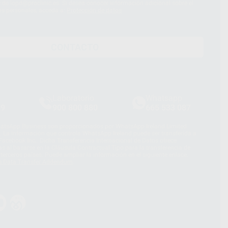
és de lopd@proclinic.es. Si desea conocer información adicional sobre el
os personales, acceda a:
Protección de datos
CONTACTO
Laboratorio
Whatsapp
39
900 800 880
665 533 087
hatsApp Business son proporcionados por WhatsApp Ireland Limited
. La información que controla WhatsApp Ireland puede ser transferida a
acebook Inc.. Dicha Transferencia Internacional de Datos ofrece
 al basarse en la Cláusula Contractual Tipo para la transferencia de
terceros países. Puede ampliar la información en el siguiente enlace:
s Data Transfer Addendum
.