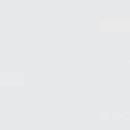
entre otros, a trav
tratamiento de dat
legales
pida
Estudiantes
Odontobook
Material para
estudiantes
Clínica
900 393 9
Los servicios de W
(WhatsApp Ireland)
EN
WhatsApp LLC y a F
E
garantías adecuadas
datos personales a 
WhatsApp Busines
Síguenos