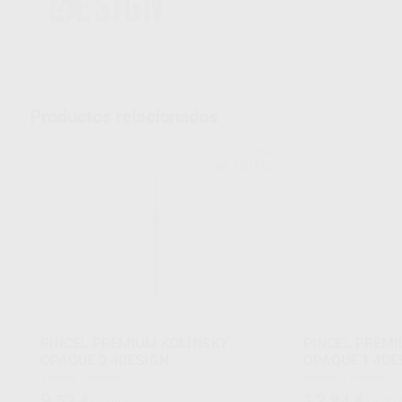
Productos relacionados
4DESIGN
Ref. H21115
PINCEL PREMIUM KOLINSKY
PINCEL PREMI
OPAQUE 0 4DESIGN
OPAQUE 1 4DE
Envase 1 unidad
Envase 1 unidad
9
12
,53
€
,84
€