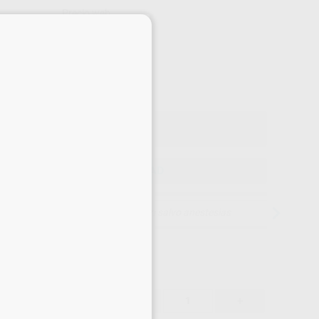
Precio web
×
-13%
¡Mejor oferta!
33
,04
€
80 €
o con IVA incluido 39,98 €
ELEGIR CANTIDAD
15 días para cambiar de opinión salvo anestesias
33,04 €
-13%
-
+