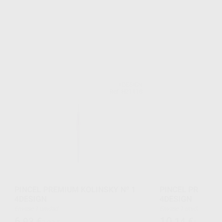
4DESIGN
Ref. H21118
PINCEL PREMIUM KOLINSKY Nº 1
PINCEL PREMIUM
4DESIGN
4DESIGN
Envase 1 unidad
Envase 1 unidad
6
10
,93
€
,14
€