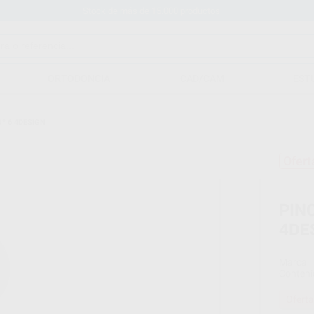
Stock de más de 15.000 productos
ORTODONCIA
CAD/CAM
EST
º 6 4DESIGN
Ofert
PIN
4DE
Marca
Conteni
Oferta