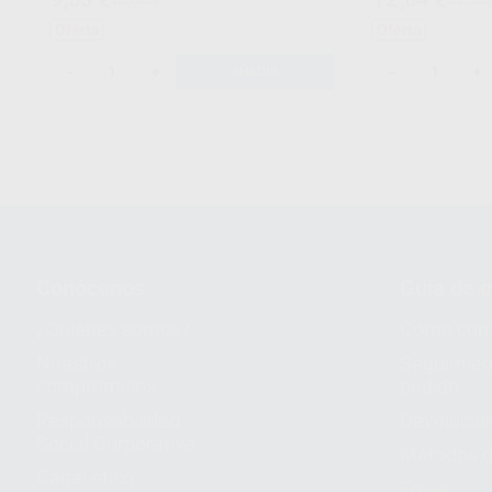
10,90 €
14,70 
Oferta
Oferta
-
+
-
+
AÑADIR
Conócenos
Guía de 
¿Quiénes somos?
Cómo com
Nuestros
Seguimien
compromisos
pedido
Responsabilidad
Devolucio
Social Corporativa
Métodos d
Canal ético
Envío