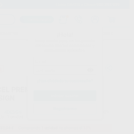
900 393 939
Envíos gratuitos desde 110€
Llama GRATIS a Clínica
Carrito mágico
UDIANTES
FOLLETOS
FORMACIONES
¡Hola!
Inicia sesión para ver los precios
del carrito con tus condiciones y
descuentos aplicados.
a
¿Has olvidado tu contraseña?
CEL PREMIUM KOLINSKY Nº 6
SIGN
Registrarme
4DESIGN
Ref. Proclinic
H21121
do
1 unidad
33,04 €
Comprando
1 unidad
te ahorras el
13%