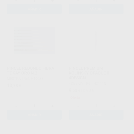
-
+
-
+
AÑADIR
AÑADIR
PINCEL REDONDO FIBRA
PINCEL PREMIUM
TOKAY ORO N.2
KOLINSKY OPAQUE 0
4DESIGN
MESTRA
|
Ref. H40033
4DESIGN
|
Ref. H21115
10
,78
€
9
,53
€
10,90 €
Oferta
-
+
-
+
AÑADIR
AÑADIR