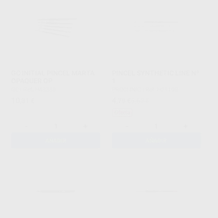
GC INITIAL PINCEL MARTA
PINCEL SYNTHETIC LINE Nº
OPAQUER OP
1
GC
|
Ref. H43358
PROCLINIC
|
Ref. H21108
10
4
,31
€
,79
€
5,62 €
Oferta
-
+
-
+
AÑADIR
AÑADIR