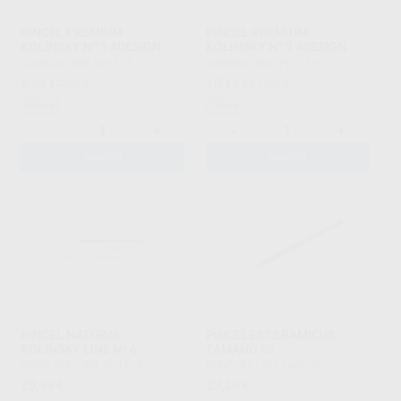
PINCEL PREMIUM
PINCEL PREMIUM
KOLINSKY Nº 1 4DESIGN
KOLINSKY Nº 2 4DESIGN
4DESIGN
|
Ref. H21118
4DESIGN
|
Ref. H21119
6
10
,93
€
7,93 €
,14
€
11,60 €
Oferta
Oferta
-
+
-
+
AÑADIR
AÑADIR
PINCEL NATURAL
PINCELES CERAMICUS
KOLINSKY LINE Nº 6
TAMAÑO 02
PROCLINIC
|
Ref. H21104
RENFERT
|
Ref. H40238
29
23
,99
€
,60
€