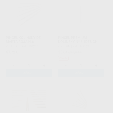
PINCEL KOLINSKY DE
PINCEL PREMIUM
MARTA ROJA N.6
KOLINSKY Nº 6 4DESIGN
RENFERT
|
Ref. H40205
4DESIGN
|
Ref. H21121
67
33
,72
€
,04
€
37,80 €
Oferta
-
+
-
+
AÑADIR
AÑADIR