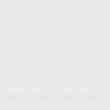
-
+
-
+
AÑADIR
AÑADIR
PINCEL NATURAL
RECAMBIO PINCEL
KOLINSKY LINE Nº 00
PREMIUM KOLINSKY Nº 4
4DESIGN
PROCLINIC
|
Ref. H21101
4DESIGN
|
Ref. H21127
5
,96
€
6,99 €
14
,22
€
16,27 €
Oferta
Oferta
-
+
-
+
AÑADIR
AÑADIR