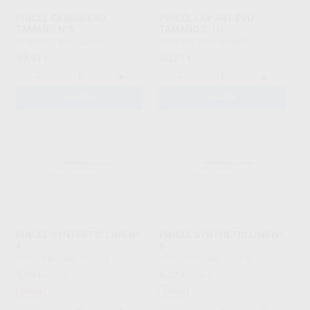
PINCEL GENIUS EVO
PINCEL LAY:ART EVO
TAMAÑO Nº8
TAMAÑO 2, 1U
RENFERT
|
Ref. H40024
RENFERT
|
Ref. H40063
59
50
,51
€
,27
€
-
+
-
+
AÑADIR
AÑADIR
PINCEL SYNTHETIC LINE Nº
PINCEL SYNTHETIC LINE Nº
4
6
PROCLINIC
|
Ref. H21109
PROCLINIC
|
Ref. H21110
5
6
,09
€
6,31 €
,02
€
7,06 €
Oferta
Oferta