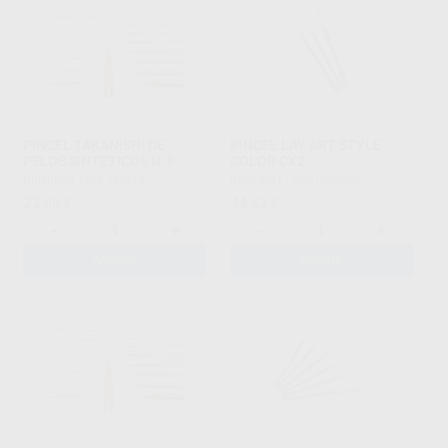
PINCEL TAKANISHI DE
PINCEL LAY ART STYLE
PELOS SINTETICOS N.3
COLOR CX2
RENFERT
|
Ref. H40137
RENFERT
|
Ref. H40206
22
44
,06
€
,63
€
-
+
-
+
AÑADIR
AÑADIR