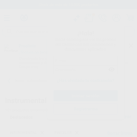
Stock de más de 15.000 productos
¡Hola!
Inicia sesión para ver los precios
del carrito con tus condiciones y
Proclinic
descuentos aplicados.
¿Todavía no tienes nuestra App?
¡Descárgala para ser siempre el primero en conocer nuestras
promociones y descuentos! Disponible en Google Play o App Store.
Google Play
¿Has olvidado tu contraseña?
Inicio
/
Laboratorio
/
Instrumental
/
Pinceles
Instrumental -
Pinceles
Registrarme
161
productos encontrados
Filtrar
INSTRUMENTAL
PINCELES
Borrar filtros