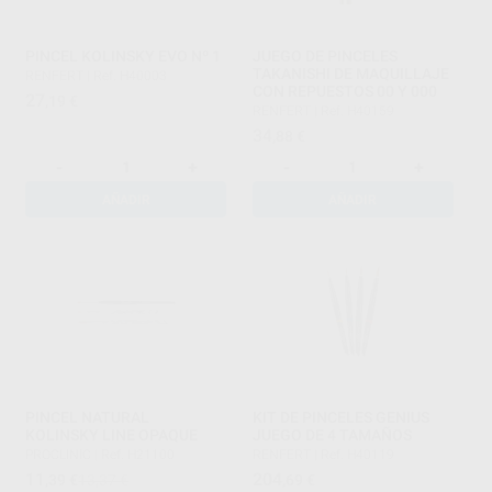
PINCEL KOLINSKY EVO Nº 1
JUEGO DE PINCELES
TAKANISHI DE MAQUILLAJE
RENFERT
|
Ref. H40003
CON REPUESTOS 00 Y 000
27
,19
€
RENFERT
|
Ref. H40159
34
,88
€
-
+
-
+
AÑADIR
AÑADIR
PINCEL NATURAL
KIT DE PINCELES GENIUS
KOLINSKY LINE OPAQUE
JUEGO DE 4 TAMAÑOS
PROCLINIC
|
Ref. H21100
RENFERT
|
Ref. H40119
11
204
,39
€
13,37 €
,69
€