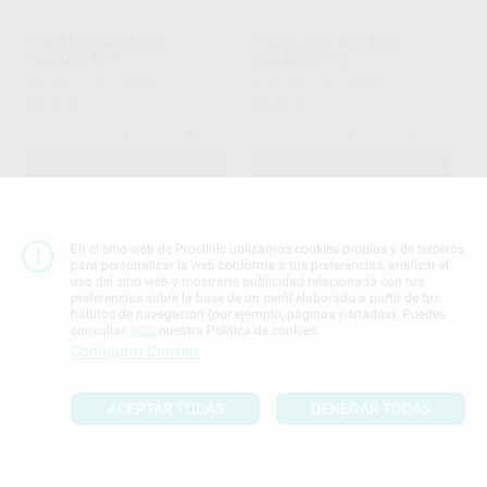
PINCEL GENIUS EVO
PINCEL LAY:ART EVO
TAMAÑO Nº8
TAMAÑO 2, 1U
RENFERT
|
Ref. H40024
RENFERT
|
Ref. H40063
59
50
,51
€
,27
€
-
+
-
+
AÑADIR
AÑADIR
En el sitio web de Proclinic utilizamos cookies propias y de terceros
para personalizar la web conforme a tus preferencias, analizar el
uso del sitio web y mostrarte publicidad relacionada con tus
preferencias sobre la base de un perfil elaborado a partir de tus
hábitos de navegación (por ejemplo, páginas visitadas). Puedes
consultar
aquí
nuestra Política de cookies.
Configurar Cookies
PINCEL SYNTHETIC LINE Nº
PINCEL SYNTHETIC LINE Nº
4
6
ACEPTAR TODAS
DENEGAR TODAS
PROCLINIC
|
Ref. H21109
PROCLINIC
|
Ref. H21110
5
6
,09
€
6,31 €
,02
€
7,06 €
Oferta
Oferta