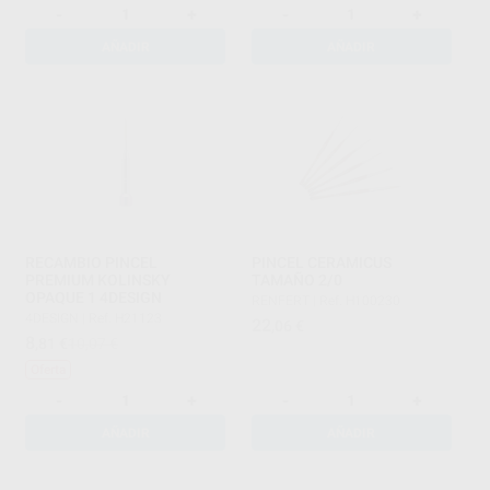
-
+
-
+
AÑADIR
AÑADIR
RECAMBIO PINCEL
PINCEL CERAMICUS
PREMIUM KOLINSKY
TAMAÑO 2/0
OPAQUE 1 4DESIGN
RENFERT
|
Ref. H100230
4DESIGN
|
Ref. H21123
22
,06
€
8
,81
€
10,07 €
Oferta
-
+
-
+
AÑADIR
AÑADIR