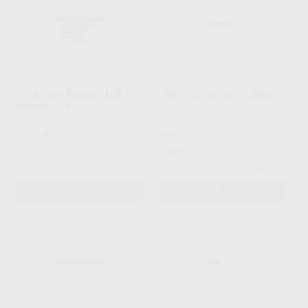
GC INITIAL PINCEL MARTA
PINCEL SYNTHETIC LINE Nº
OPAQUER OP
1
GC
|
Ref. H43358
PROCLINIC
|
Ref. H21108
10
4
,31
€
,79
€
5,62 €
Oferta
-
+
-
+
AÑADIR
AÑADIR