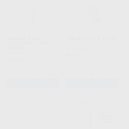
RECAMBIO PINCEL
PINCEL LAY ART STYLE SET
PREMIUM KOLINSKY Nº 0
X 3 U.
4DESIGN
RENFERT
|
Ref. H40218
4DESIGN
|
Ref. H21124
64
,12
€
2
,97
€
3,40 €
Oferta
-
+
-
+
AÑADIR
AÑADIR