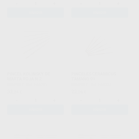
-
+
-
+
AÑADIR
AÑADIR
PINCEL KOLINSKY DE
PINCELES CERAMICUS
MARTA ROJA N.2
TAMAÑO 01
RENFERT
|
Ref. H40201
RENFERT
|
Ref. H40237
33
22
,34
€
,06
€
-
+
-
+
AÑADIR
AÑADIR