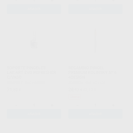
-
+
-
+
AÑADIR
AÑADIR
SOPORTE PINCELES
RECAMBIO PINCEL
LAY:ART EVO REFRESHER
PREMIUM KOLINSKY Nº 6
C/VASO
4DESIGN
RENFERT
|
Ref. H40098
4DESIGN
|
Ref. H21128
71
28
,80
€
,93
€
33,10 €
Oferta
-
+
-
+
AÑADIR
AÑADIR