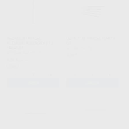
RECAMBIO PINCEL
GC INITIAL PINCEL MARTA
PREMIUM KOLINSKY Nº 2
00
4DESIGN
GC
|
Ref. H43486
4DESIGN
|
Ref. H21126
4
,99
€
6
,36
€
7,27 €
Oferta
-
+
-
+
AÑADIR
AÑADIR