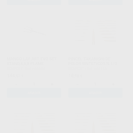
AÑADIR
AÑADIR
MANGO LAY:ART EVO SET
PINCEL TAKANISHI DE
STAND,4,6,8 FLAME
PELOS SINTETICOS N.1/0
RENFERT
|
Ref. H40086
RENFERT
|
Ref. H40153
144
18
,67
€
,98
€
-
+
-
+
AÑADIR
AÑADIR