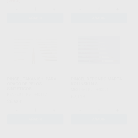
Oferta
-
+
-
+
AÑADIR
AÑADIR
PINCEL TAKANISHI PARA
PINCEL REDONDO MARTA
OPACO DE PELOS
KOLINSKI N.8
SINTETICOS
MESTRA
|
Ref. H40021
RENFERT
|
Ref. H40157
67
,11
€
26
,68
€
-
+
-
+
AÑADIR
AÑADIR