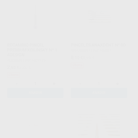
RECAMBIO PINCEL
PINCELES ANAXDENT Nº 00
PREMIUM KOLINSKY Nº 1
ANAXDENT
|
Ref. H5867
4DESIGN
8
,10
€
8,96 €
4DESIGN
|
Ref. H21125
Oferta
2
,90
€
3,40 €
Oferta
-
+
-
+
AÑADIR
AÑADIR