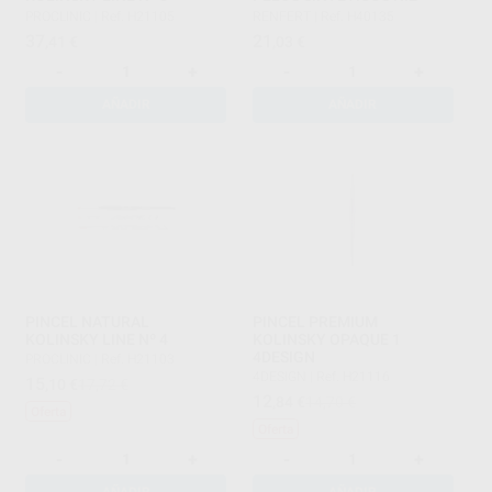
PROCLINIC
|
Ref. H21105
RENFERT
|
Ref. H40135
37
21
,41
€
,03
€
-
+
-
+
AÑADIR
AÑADIR
PINCEL NATURAL
PINCEL PREMIUM
KOLINSKY LINE Nº 4
KOLINSKY OPAQUE 1
4DESIGN
PROCLINIC
|
Ref. H21103
4DESIGN
|
Ref. H21116
15
,10
€
17,72 €
12
,84
€
14,70 €
Oferta
Oferta
-
+
-
+