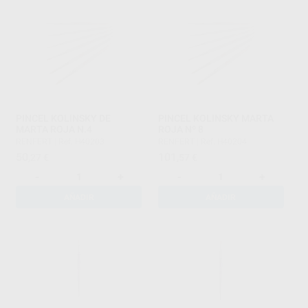
PINCEL KOLINSKY DE
PINCEL KOLINSKY MARTA
MARTA ROJA N.4
ROJA Nº 8
RENFERT
|
Ref. H40203
RENFERT
|
Ref. H40204
50
101
,27
€
,57
€
-
+
-
+
AÑADIR
AÑADIR