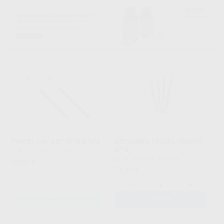
PINCEL LAY ART STYLE Nº6
RECAMBIO PINCEL GENIUS
Nº 6
RENFERT
|
Ref. Grupo
RENFERT
|
Ref. H40126
92
,85
€
75
,92
€
-
+
SELECCIONAR REFERENCIA
AÑADIR