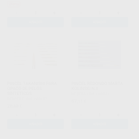
Oferta
-
+
-
+
AÑADIR
AÑADIR
PINCEL TAKANISHI PARA
PINCEL REDONDO MARTA
OPACO DE PELOS
KOLINSKI N.8
SINTETICOS
MESTRA
|
Ref. H40021
RENFERT
|
Ref. H40157
67
,11
€
26
,68
€
-
+
-
+
AÑADIR
AÑADIR