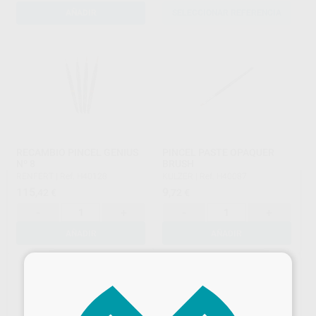
AÑADIR
SELECCIONAR REFERENCIA
RECAMBIO PINCEL GENIUS
PINCEL PASTE OPAQUER
Nº 8
BRUSH
RENFERT
|
Ref. H40128
KULZER
|
Ref. H40087
115
9
,42
€
,72
€
-
+
-
+
AÑADIR
AÑADIR
×