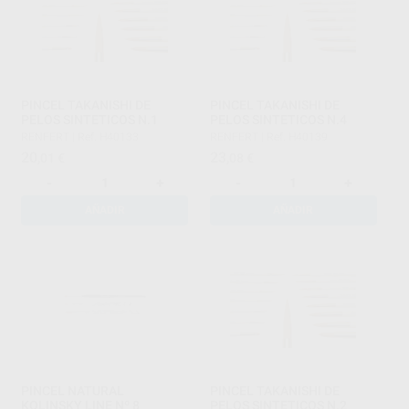
PINCEL TAKANISHI DE
PINCEL TAKANISHI DE
PELOS SINTETICOS N.1
PELOS SINTETICOS N.4
RENFERT
|
Ref. H40133
RENFERT
|
Ref. H40139
20
23
,01
€
,08
€
-
+
-
+
AÑADIR
AÑADIR
PINCEL NATURAL
PINCEL TAKANISHI DE
KOLINSKY LINE Nº 8
PELOS SINTETICOS N.2