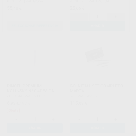
RENFERT
|
Ref. Grupo
RENFERT
|
Ref. H40239
55
25
,40
€
,65
€
-
+
SELECCIONAR REFERENCIA
AÑADIR
PINCEL PREMIUM
GC INITIAL SET COMPLETO
KOLINSKY Nº 0 4DESIGN
MARTA
4DESIGN
|
Ref. H21117
GC
|
Ref. H43359
6
115
,93
€
7,93 €
,09
€
Oferta
-
+
-
+
AÑADIR
AÑADIR