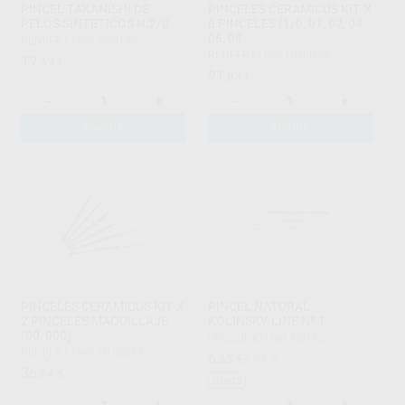
PINCEL TAKANISHI DE
PINCELES CERAMICUS KIT X
PELOS SINTETICOS N.2/0
6 PINCELES (1/0, 01, 02, 04,
06, 08
RENFERT
|
Ref. H40155
RENFERT
|
Ref. H100189
19
,49
€
91
,83
€
-
+
-
+
AÑADIR
AÑADIR
PINCELES CERAMICUS KIT X
PINCEL NATURAL
2 PINCELES MAQUILLAJE
KOLINSKY LINE Nº 1
(00, 000)
PROCLINIC
|
Ref. H21102
RENFERT
|
Ref. H100222
6
,65
€
7,81 €
36
,94
€
Oferta