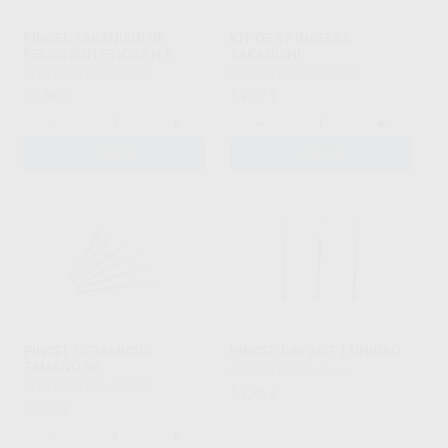
PINCEL TAKANISHI DE
KIT DE 6 PINCELES
PELOS SINTETICOS N.6
TAKANISHI
RENFERT
|
Ref. H40143
RENFERT
|
Ref. H40132
33
69
,86
€
,77
€
-
+
-
+
AÑADIR
AÑADIR
PINCEL CERAMICUS
PINCEL LAY ART 1 UNIDAD
TAMAÑO 06
RENFERT
|
Ref. Grupo
RENFERT
|
Ref. H99984
57
,46
€
23
,60
€
-
+