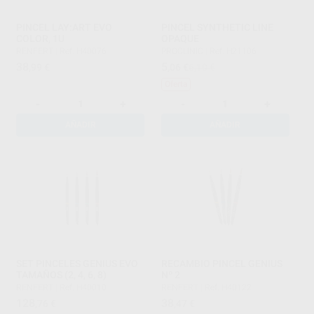
PINCEL LAY:ART EVO
PINCEL SYNTHETIC LINE
COLOR, 1U
OPAQUE
RENFERT
|
Ref. H40076
PROCLINIC
|
Ref. H21106
38
5
,99
€
,06
€
6,10 €
Oferta
-
+
-
+
AÑADIR
AÑADIR
SET PINCELES GENIUS EVO
RECAMBIO PINCEL GENIUS
TAMAÑOS (2, 4, 6, 8)
Nº 2
RENFERT
|
Ref. H40010
RENFERT
|
Ref. H40122
128
38
,76
€
,47
€