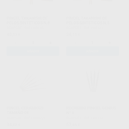
PINCEL TAKANISHI DE
PINCEL TAKANISHI DE
PELOS SINTETICOS N.8
PELOS SINTETICOS N.5
RENFERT
|
Ref. H40145
RENFERT
|
Ref. H40141
40
24
,53
€
,11
€
-
+
-
+
AÑADIR
AÑADIR
PINCEL CERAMICUS
RECAMBIO PINCEL GENIUS
TAMAÑO 08
Nº 4
RENFERT
|
Ref. H100221
RENFERT
|
Ref. H40124
34
57
,88
€
,46
€