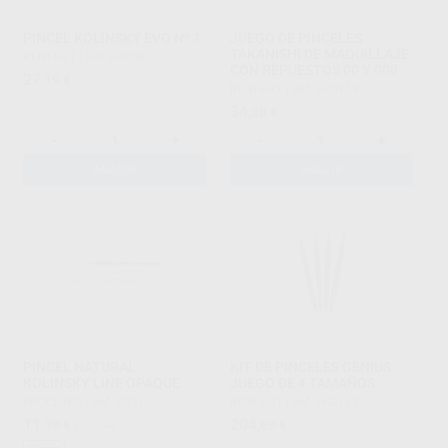
PINCEL KOLINSKY EVO Nº 1
JUEGO DE PINCELES
TAKANISHI DE MAQUILLAJE
RENFERT
|
Ref. H40003
CON REPUESTOS 00 Y 000
27
,19
€
RENFERT
|
Ref. H40159
34
,88
€
-
+
-
+
AÑADIR
AÑADIR
PINCEL NATURAL
KIT DE PINCELES GENIUS
KOLINSKY LINE OPAQUE
JUEGO DE 4 TAMAÑOS
PROCLINIC
|
Ref. H21100
RENFERT
|
Ref. H40119
11
204
,39
€
13,37 €
,69
€