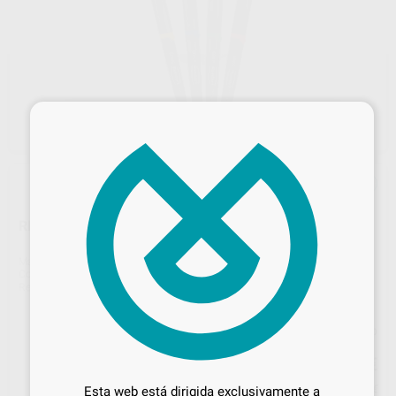
×
RECAMBIO PINCEL GENIUS Nº 6
Marca
RENFERT
Contenido
2 piezas.
Ref. Proclinic
H40126
Ref. fabricante
17151006
Precio web
Desbloquea todas tus ventajas
75
,92
€
79,92 €
Inicia sesión
para disfrutar de todos
Precio con IVA incluido 91,86 €
Esta web está dirigida exclusivamente a