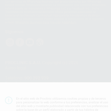
Los servicios de WhatsApp Business son proporcionados por WhatsApp
Ireland Limited (WhatsApp Ireland). La información que controla WhatsApp
Ireland puede ser transferida a WhatsApp LLC y a Facebook Inc.. Dicha
Transferencia Internacional de Datos ofrece garantías adecuadas al
basarse en la Cláusula Contractual Tipo para la transferencia de datos
personales a terceros países. Puede ampliar la información en el siguiente
enlace:
WhatsApp Business Data Transfer Addendum
.
Síguenos
PROCLINIC S.A.U.
Copyright (c) 2026
Aviso legal
Teléfono:
900 393 939
E-mail de contacto:
proclinic@proclinic.es
Condiciones Generales de Contratación
y
Política
de privacidad
En el sitio web de Proclinic utilizamos cookies propias y de terceros
para personalizar la web conforme a tus preferencias, analizar el uso
Información Corporativa
del sitio web y mostrarte publicidad relacionada con tus preferencias
Política de Cookies
sobre la base de un perfil elaborado a partir de tus hábitos de