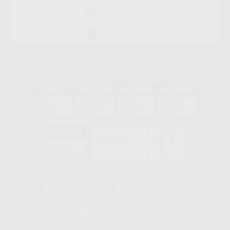
DISPONIBLE EN
GOOGLE PLAY
DISPONIBLE EN
APP STORE
Acreditaciones
GA-2008/0342
SST-0118/2023
ER-0120/1997
GS-0001/2017
HCO-0060/2023
Clínica
Laboratorio
900 393 939
900 800 880
Whatsapp
665 533 087