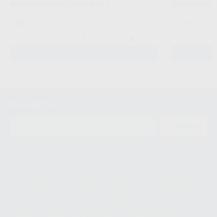
RECAMBIO PINCEL GENIUS Nº 2
RECAMBIO PIN
RENFERT
|
Ref. H40122
RENFERT
|
Ref. 
38
57
,47
€
,46
€
-
+
-
AÑADIR
Newsletter
ENVIAR
Le informamos de que el Responsable del tratamiento de sus Datos
Personales es Proclinic S.A.U.. La Finalidad del tratamiento de sus Datos
Personales es el envío de información comercial. La legitimación para el
envío de la información comercial es su consentimiento prestado. Sus
datos únicamente serán cedidos a empresas vinculadas con Proclinic
S.A.U. que comercialicen productos similares del sector odontológico,
siempre bajo su consentimiento y no habrás cesión internacional de sus
Datos Personales. Podrá ejercitar los derechos de acceso, rectificación,
supresión, limitación y/o oposición al tratamiento de datos, entre otros, a
través de lopd@proclinic.es. Si desea conocer información adicional sobre