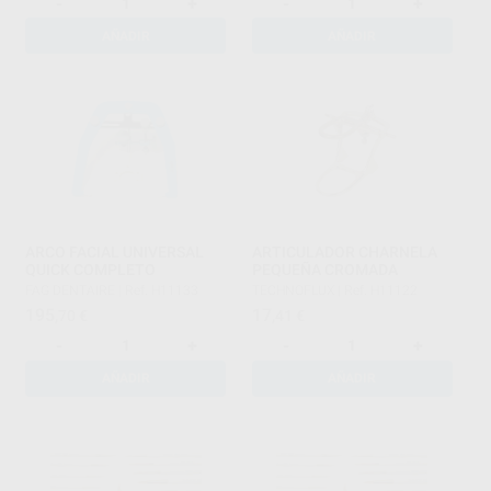
-
+
-
+
AÑADIR
AÑADIR
ARCO FACIAL UNIVERSAL
ARTICULADOR CHARNELA
QUICK COMPLETO
PEQUEÑA CROMADA
FAG DENTAIRE
|
Ref. H11133
TECHNOFLUX
|
Ref. H11122
195
17
,70
€
,41
€
-
+
-
+
AÑADIR
AÑADIR