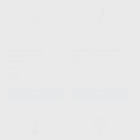
PINCEL NATURAL
ESPÁTULA PARA ALGINATO
KOLINSKY LINE Nº 1
MESTRA
|
Ref. H100395
PROCLINIC
|
Ref. H21102
14
,98
€
6
,65
€
7,81 €
Oferta
-
+
-
+
AÑADIR
AÑADIR