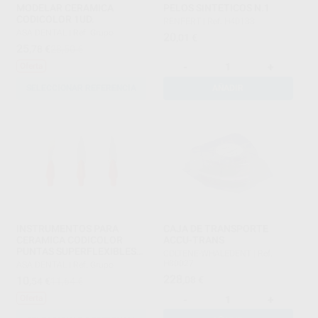
MODELAR CERAMICA
PELOS SINTETICOS N.1
CODICOLOR 1UD.
RENFERT
|
Ref. H40133
ASA DENTAL
|
Ref. Grupo
20
,01
€
25
,78
€
28,50 €
-
+
Oferta
SELECCIONAR REFERENCIA
AÑADIR
INSTRUMENTOS PARA
CAJA DE TRANSPORTE
CERAMICA CODICOLOR
ACCU-TRANS
PUNTAS SUPERFLEXIBLES
COLTENE-WHALEDENT
|
Ref.
PUNTA
H80027
ASA DENTAL
|
Ref. Grupo
228
10
,08
€
,54
€
11,64 €
-
+
Oferta