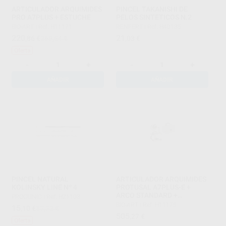
ARTICULADOR ARQUIMIDES
PINCEL TAKANISHI DE
PRO A7PLUS + ESTUCHE
PELOS SINTETICOS N.2
BIO-ART
|
Ref. H11171
RENFERT
|
Ref. H40135
220
21
,86
€
269,54 €
,03
€
Oferta
-
+
-
+
AÑADIR
AÑADIR
PINCEL NATURAL
ARTICULADOR ARQUIMIDES
KOLINSKY LINE Nº 4
PROTUSAL A7PLUS-E +
ARCO STANDARD +
PROCLINIC
|
Ref. H21103
ESTUCHE
BIO-ART
|
Ref. H11175
15
,10
€
17,72 €
505
,27
€
Oferta