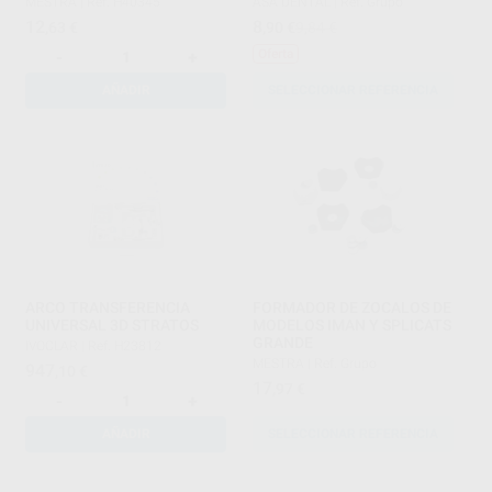
MESTRA
|
Ref. H40345
ASA DENTAL
|
Ref. Grupo
12
8
,63
€
,90
€
9,84 €
Oferta
-
+
AÑADIR
SELECCIONAR REFERENCIA
ARCO TRANSFERENCIA
FORMADOR DE ZOCALOS DE
UNIVERSAL 3D STRATOS
MODELOS IMAN Y SPLICATS
GRANDE
IVOCLAR
|
Ref. H23812
MESTRA
|
Ref. Grupo
947
,10
€
17
,97
€
-
+
AÑADIR
SELECCIONAR REFERENCIA