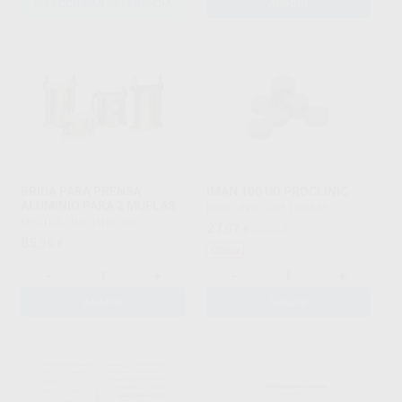
SELECCIONAR REFERENCIA
AÑADIR
BRIDA PARA PRENSA
IMAN 100 UD PROCLINIC
ALUMINIO PARA 2 MUFLAS
PROCLINIC
|
Ref. H20685
MESTRA
|
Ref. H100390
27
,07
€
33,02 €
85
,39
€
Oferta
-
+
-
+
AÑADIR
AÑADIR