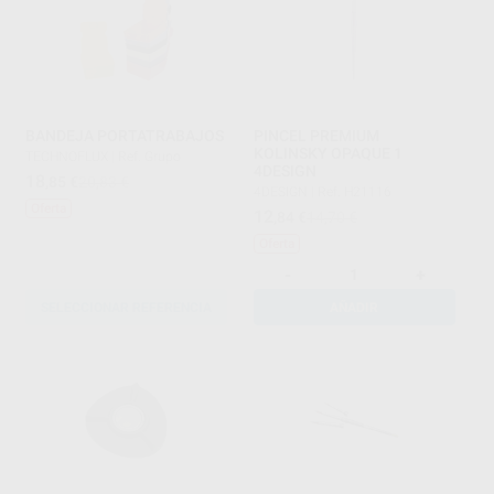
BANDEJA PORTATRABAJOS
PINCEL PREMIUM
KOLINSKY OPAQUE 1
TECHNOFLUX
|
Ref. Grupo
4DESIGN
18
,85
€
20,83 €
4DESIGN
|
Ref. H21116
Oferta
12
,84
€
14,70 €
Oferta
-
+
SELECCIONAR REFERENCIA
AÑADIR