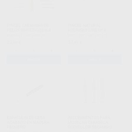
PINCEL TAKANISHI DE
PINCEL NATURAL
PELOS SINTETICOS N.4
KOLINSKY LINE Nº 8
RENFERT
|
Ref. H40139
PROCLINIC
|
Ref. H21105
23
37
,08
€
,41
€
-
+
-
+
AÑADIR
AÑADIR
ESPATULIN DE CERA
INSTRUMENTOS PARA
ACABADO EN MADERA
MODELAR CERAMICA
PEQUEÑO
CODICOLOR RECAMBIO