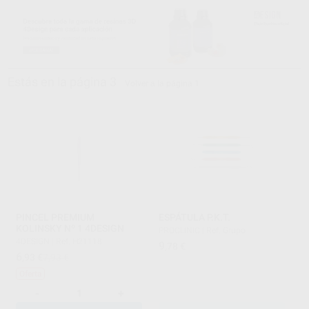
Estás en la página 3
Volver a la página 1
PINCEL PREMIUM
ESPÁTULA P.K.T.
KOLINSKY Nº 1 4DESIGN
PROCLINIC
|
Ref. Grupo
4DESIGN
|
Ref. H21118
9
,78
€
6
,93
€
7,93 €
Oferta
-
+