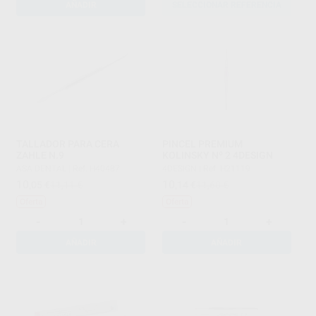
AÑADIR
SELECCIONAR REFERENCIA
TALLADOR PARA CERA
PINCEL PREMIUM
ZAHLE N.9
KOLINSKY Nº 2 4DESIGN
ASA DENTAL
|
Ref. H40487
4DESIGN
|
Ref. H21119
10
10
,05
€
11,11 €
,14
€
11,60 €
Oferta
Oferta
-
+
-
+
AÑADIR
AÑADIR