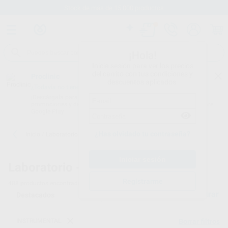
Stock de más de 15.000 productos
¡Hola!
Inicia sesión para ver los precios
del carrito con tus condiciones y
Proclinic
descuentos aplicados.
¿Todavía no tienes nuestra App?
¡Descárgala para ser siempre el primero en conocer nuestras
promociones y descuentos! Disponible en Google Play o App Store.
Google Play
¿Has olvidado tu contraseña?
Inicio
/
Laboratorio
/
Instrumental
Laboratorio -
Instrumental - 3
Registrarme
488
productos encontrados
Filtrar
INSTRUMENTAL
Borrar filtros