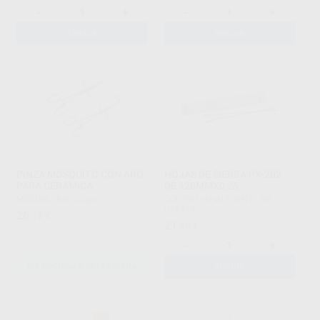
-
+
-
+
AÑADIR
AÑADIR
PINZA MOSQUITO CON ARO
HOJAS DE SIERRA PX-202
PARA CERAMICA
DE 120MMX0,25
MESTRA
|
Ref. Grupo
COLTENE-WHALEDENT
|
Ref.
H14478
26
,13
€
21
,40
€
-
+
SELECCIONAR REFERENCIA
AÑADIR