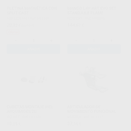
PLETINA MAGNÉTICA CON
MANGO LAY:ART EVO SET
SPLIT CAST
STAND,4,6,8 FLAME
ASA DENTAL
|
Ref. H11101
RENFERT
|
Ref. H40086
20
144
,32
€
22,46 €
,67
€
Oferta
-
+
-
+
AÑADIR
AÑADIR
CUBETAS MONTAJE RIEL
ARTICULADOR DE
ARQUIMIDES 2U
MOVIMIENTO FUNCIONAL
BIO-ART
|
Ref. H11181
MESTRA
|
Ref. H11117
10
37
,05
€
,16
€