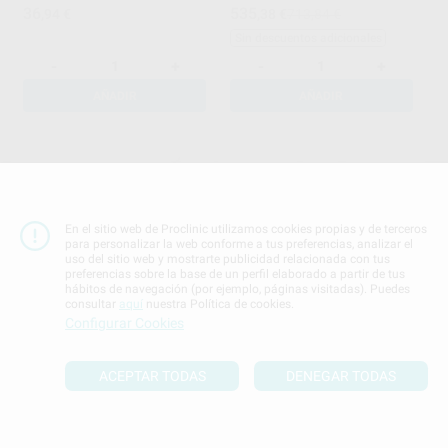
36
535
,94
€
,38
€
713,84 €
Sin descuentos adicionales
-
+
-
+
AÑADIR
AÑADIR
En el sitio web de Proclinic utilizamos cookies propias y de terceros
para personalizar la web conforme a tus preferencias, analizar el
uso del sitio web y mostrarte publicidad relacionada con tus
preferencias sobre la base de un perfil elaborado a partir de tus
hábitos de navegación (por ejemplo, páginas visitadas). Puedes
TALLADOR PARA CERA
MUFLA VERTIDO COMPETA
consultar
aquí
nuestra Política de cookies.
HYLIN-LE CRON
PROTECHNO
|
Ref. H90093
Configurar Cookies
ASA DENTAL
|
Ref. H40471
109
,53
€
10
,05
€
11,11 €
ACEPTAR TODAS
DENEGAR TODAS
Oferta
-
+
-
+
AÑADIR
AÑADIR