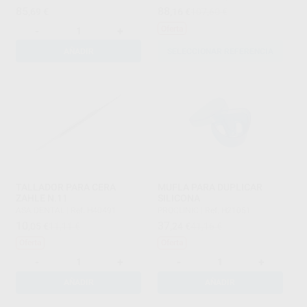
85
88
,69
€
,16
€
107,60 €
Oferta
-
+
AÑADIR
SELECCIONAR REFERENCIA
TALLADOR PARA CERA
MUFLA PARA DUPLICAR
ZAHLE N.11
SILICONA
ASA DENTAL
|
Ref. H40491
PROCLINIC
|
Ref. H21051
10
37
,05
€
11,11 €
,24
€
41,16 €
Oferta
Oferta
-
+
-
+
AÑADIR
AÑADIR