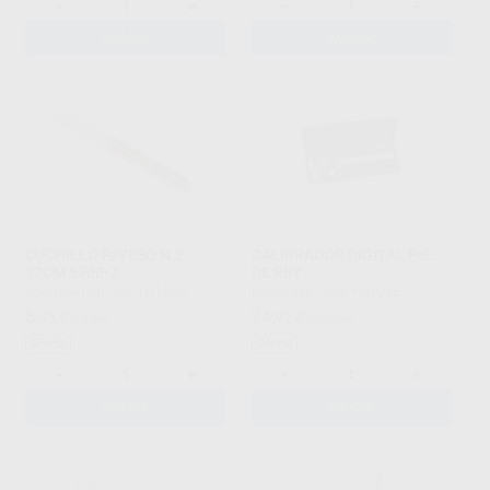
-
+
-
+
AÑADIR
AÑADIR
CUCHILLO P/YESO N.2
CALIBRADOR DIGITAL PIE
17CM 5300-2
DE REY
ASA DENTAL
|
Ref. H11200
PROCLINIC
|
Ref. H21045
8
74
,35
€
9,23 €
,92
€
82,80 €
Oferta
Oferta
-
+
-
+
AÑADIR
AÑADIR