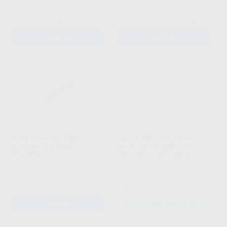
23
37
,08
€
,41
€
-
+
-
+
AÑADIR
AÑADIR
ESPATULIN DE CERA
INSTRUMENTOS PARA
ACABADO EN MADERA
MODELAR CERAMICA
PEQUEÑO
CODICOLOR RECAMBIO
MESTRA
|
Ref. H40345
ASA DENTAL
|
Ref. Grupo
12
8
,63
€
,90
€
9,84 €
Oferta
-
+
AÑADIR
SELECCIONAR REFERENCIA