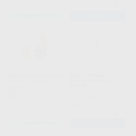
-
+
SELECCIONAR REFERENCIA
AÑADIR
BANDEJA PORTATRABAJOS
PINCEL PREMIUM
KOLINSKY OPAQUE 1
TECHNOFLUX
|
Ref. Grupo
4DESIGN
18
,85
€
20,83 €
4DESIGN
|
Ref. H21116
Oferta
12
,84
€
14,70 €
Oferta
-
+
SELECCIONAR REFERENCIA
AÑADIR