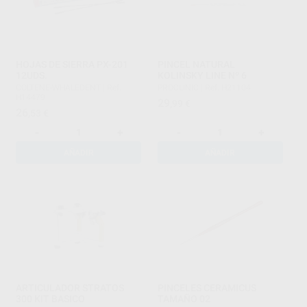
HOJAS DE SIERRA PX-201
PINCEL NATURAL
12UDS.
KOLINSKY LINE Nº 6
COLTENE-WHALEDENT
|
Ref.
PROCLINIC
|
Ref. H21104
H14479
29
,99
€
26
,53
€
-
+
-
+
AÑADIR
AÑADIR
ARTICULADOR STRATOS
PINCELES CERAMICUS
300 KIT BASICO
TAMAÑO 02