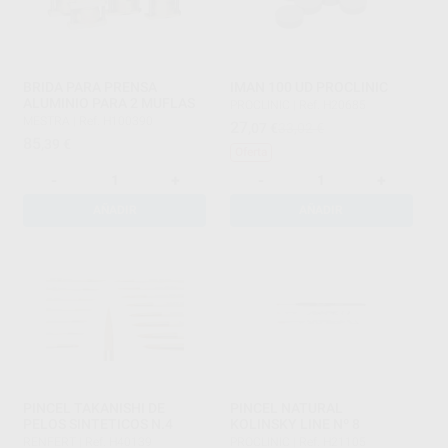
BRIDA PARA PRENSA
IMAN 100 UD PROCLINIC
ALUMINIO PARA 2 MUFLAS
PROCLINIC
|
Ref. H20685
MESTRA
|
Ref. H100390
27
,07
€
33,02 €
85
,39
€
Oferta
-
+
-
+
AÑADIR
AÑADIR
PINCEL TAKANISHI DE
PINCEL NATURAL
PELOS SINTETICOS N.4
KOLINSKY LINE Nº 8
RENFERT
|
Ref. H40139
PROCLINIC
|
Ref. H21105