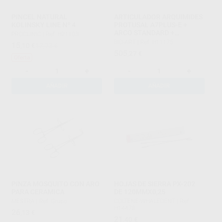
PINCEL NATURAL
ARTICULADOR ARQUIMIDES
KOLINSKY LINE Nº 4
PROTUSAL A7PLUS-E +
ARCO STANDARD +
PROCLINIC
|
Ref. H21103
ESTUCHE
BIO-ART
|
Ref. H11175
15
,10
€
17,72 €
505
,27
€
Oferta
-
+
-
+
AÑADIR
AÑADIR
PINZA MOSQUITO CON ARO
HOJAS DE SIERRA PX-202
PARA CERAMICA
DE 120MMX0,25
MESTRA
|
Ref. Grupo
COLTENE-WHALEDENT
|
Ref.
H14478
26
,13
€
21
,40
€