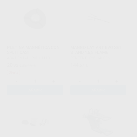
PLETINA MAGNÉTICA CON
MANGO LAY:ART EVO SET
SPLIT CAST
STAND,4,6,8 FLAME
ASA DENTAL
|
Ref. H11101
RENFERT
|
Ref. H40086
20
144
,32
€
22,46 €
,67
€
Oferta
-
+
-
+
AÑADIR
AÑADIR