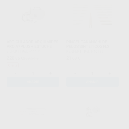
ARTICULADOR ARQUIMIDES
PINCEL TAKANISHI DE
PRO A7PLUS + ESTUCHE
PELOS SINTETICOS N.2
BIO-ART
|
Ref. H11171
RENFERT
|
Ref. H40135
220
21
,86
€
269,54 €
,03
€
Oferta
-
+
-
+
AÑADIR
AÑADIR