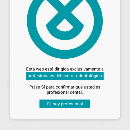
KIT ARTICULADOR QUICK
PINZAS JACKETGRIP
MASTER B2 + ARCO FACIAL
Desbloquea todas tus ventajas
PROCLINIC
|
Ref. H21063
FAG DENTAIRE
|
Ref. H111321
39
,90
€
Inicia sesión
para disfrutar de todos
615
,50
€
Esta web está dirigida exclusivamente a
tus
descuentos y condiciones
-
+
-
+
profesionales del sector odontológico
especiales
AÑADIR
AÑADIR
Pulse Sí para confirmar que usted es
¡Iniciar sesión!
profesional dental.
Sí, soy profesional