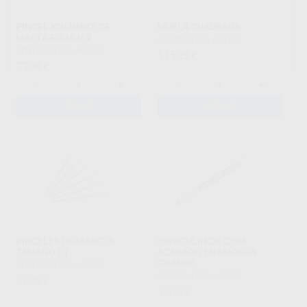
PINCEL KOLINSKY DE
MUFLA CUADRADA
MARTA ROJA N.2
MESTRA
|
Ref. H11149
RENFERT
|
Ref. H40201
115
,23
€
33
,34
€
-
+
-
+
AÑADIR
AÑADIR
PINCELES CERAMICUS
ESPATULIN DE CERA
TAMAÑO 01
ACABADO EN MADERA
GRANDE
RENFERT
|
Ref. H40237
MESTRA
|
Ref. H40349
22
,06
€
13
,15
€