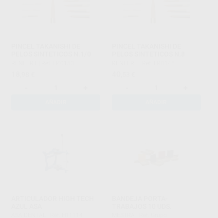
PINCEL TAKANISHI DE
PINCEL TAKANISHI DE
PELOS SINTETICOS N.1/0
PELOS SINTETICOS N.8
RENFERT
|
Ref. H40153
RENFERT
|
Ref. H40145
18
40
,98
€
,53
€
-
+
-
+
AÑADIR
AÑADIR
ARTICULADOR HIGH TECH
BANDEJA PORTA-
AZUL ASA
TRABAJOS 10 UDS.
ASA DENTAL
|
Ref. H11114
MESTRA
|
Ref. Grupo