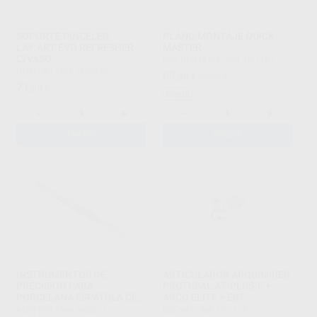
SOPORTE PINCELES
PLANO MONTAJE QUICK
LAY:ART EVO REFRESHER
MASTER
C/VASO
FAG DENTAIRE
|
Ref. H11147
RENFERT
|
Ref. H40098
63
,36
€
70,04 €
71
,80
€
Oferta
-
+
-
+
AÑADIR
AÑADIR
INSTRUMENTOS DE
ARTICULADOR ARQUIMIDES
PRECISION PARA
PROTUSAL A7-PLUS-E +
PORCELANA ESPATULA DE
ARCO ELITE + EST
AGATA
RENFERT
|
Ref. H40271
BIO-ART
|
Ref. H11176