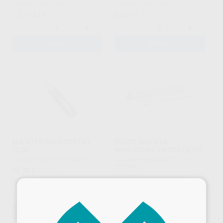
IVOCLAR
|
Ref. H23810
RENFERT
|
Ref. H40238
1.277
23
,84
€
,60
€
-
+
-
+
AÑADIR
AÑADIR
ALICATES PARA CORTAR
PELOS SEGUETA
YESO
WHALEDENT PX-302 CX100
ASA DENTAL
|
Ref. H10000
COLTENE-WHALEDENT
|
Ref.
H00844
36
,80
€
40,68 €
116
,73
€
Oferta
×
-
+
-
+
AÑADIR
AÑADIR