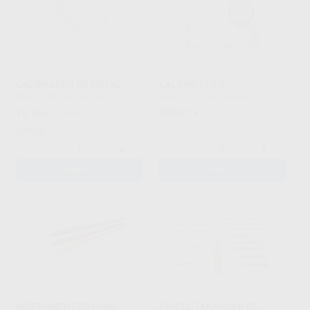
CALIBRADOR DE METAL
CALIPRETTO S
PROCLINIC
|
Ref. H21044
RENFERT
|
Ref. H40593
16
200
,16
€
17,86 €
,07
€
Oferta
-
+
-
+
AÑADIR
AÑADIR
INSTRUMENTOS PARA
PINCEL TAKANISHI DE