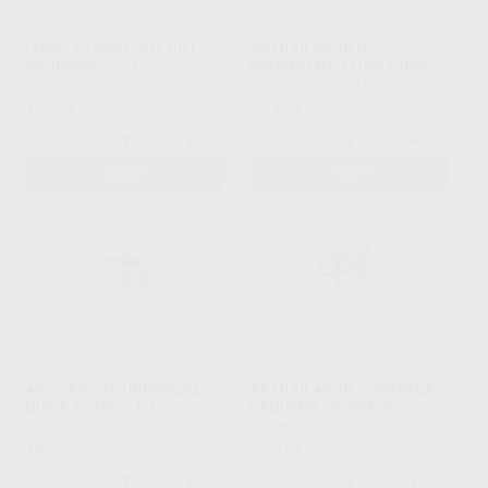
CUBETAS MONTAJE RIEL
ARTICULADOR DE
ARQUIMIDES 2U
MOVIMIENTO FUNCIONAL
BIO-ART
|
Ref. H11181
MESTRA
|
Ref. H11117
10
37
,05
€
,16
€
-
+
-
+
AÑADIR
AÑADIR
ARCO FACIAL UNIVERSAL
ARTICULADOR CHARNELA
QUICK COMPLETO
PEQUEÑA CROMADA
FAG DENTAIRE
|
Ref. H11133
TECHNOFLUX
|
Ref. H11122
195
17
,70
€
,41
€
-
+
-
+