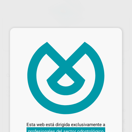
×
CAJAS DE TRANSPORTE CON ESPUMA GRANDES
Marca
MESTRA
Contenido
25 unidades
Ref. Proclinic
H11019
Ref. fabricante
100256
Precio web
Desbloquea todas tus ventajas
14
,82
€
15,60 €
Inicia sesión
para disfrutar de todos
Esta web está dirigida exclusivamente a
tus
descuentos y condiciones
Precio con IVA incluido 17,93 €
profesionales del sector odontológico