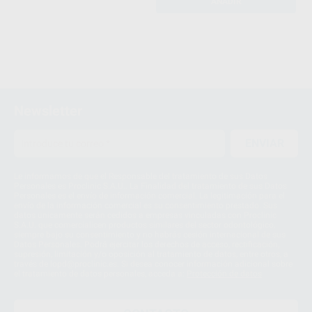
AÑADIR
Newsletter
ENVIAR
Le informamos de que el Responsable del tratamiento de sus Datos
Personales es Proclinic S.A.U.. La Finalidad del tratamiento de sus Datos
Personales es el envío de información comercial. La legitimación para el
envío de la información comercial es su consentimiento prestado. Sus
datos únicamente serán cedidos a empresas vinculadas con Proclinic
S.A.U. que comercialicen productos similares del sector odontológico,
siempre bajo su consentimiento y no habrás cesión internacional de sus
Datos Personales. Podrá ejercitar los derechos de acceso, rectificación,
supresión, limitación y/o oposición al tratamiento de datos, entre otros, a
través de lopd@proclinic.es. Si desea conocer información adicional sobre
el tratamiento de datos personales, acceda a:
Protección de datos