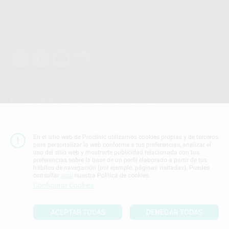
basarse en la Cláusula Contractual Tipo para la transferencia de datos
personales a terceros países. Puede ampliar la información en el siguiente
enlace:
WhatsApp Business Data Transfer Addendum
.
Síguenos
PROCLINIC S.A.U.
Copyright (c) 2026
Aviso legal
Teléfono:
900 393 939
En el sitio web de Proclinic utilizamos cookies propias y de terceros
E-mail de contacto:
proclinic@proclinic.es
para personalizar la web conforme a tus preferencias, analizar el
uso del sitio web y mostrarte publicidad relacionada con tus
preferencias sobre la base de un perfil elaborado a partir de tus
Condiciones Generales de Contratación
y
Política
hábitos de navegación (por ejemplo, páginas visitadas). Puedes
de privacidad
consultar
aquí
nuestra Política de cookies.
Información Corporativa
Configurar Cookies
Política de Cookies
ACEPTAR TODAS
DENEGAR TODAS
SUBIR