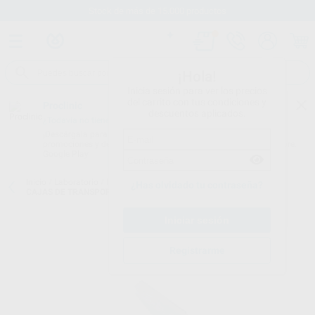
Stock de más de 15.000 productos
¡Hola!
Inicia sesión para ver los precios
del carrito con tus condiciones y
Proclinic
descuentos aplicados.
¿Todavía no tienes nuestra App?
¡Descárgala para ser siempre el primero en conocer nuestras
promociones y descuentos! Disponible en Google Play o App Store.
Google Play
Inicio
/
Laboratorio
/
Instrumental
/
Bandejas y cajas de transporte
/
¿Has olvidado tu contraseña?
CAJAS DE TRANSPORTE CON ESPUMA GRANDES
Registrarme