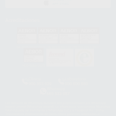
DISPONIBLE EN
APP STORE
Acreditaciones
GA-2008/0342
SST-0118/2023
ER-0120/1997
GS-0001/2017
HCO-0060/2023
Clínica
Laboratorio
900 393 939
900 800 880
Whatsapp
665 533 087
Los servicios de WhatsApp Business son proporcionados por WhatsApp
Ireland Limited (WhatsApp Ireland). La información que controla WhatsApp
Ireland puede ser transferida a WhatsApp LLC y a Facebook Inc.. Dicha
Transferencia Internacional de Datos ofrece garantías adecuadas al