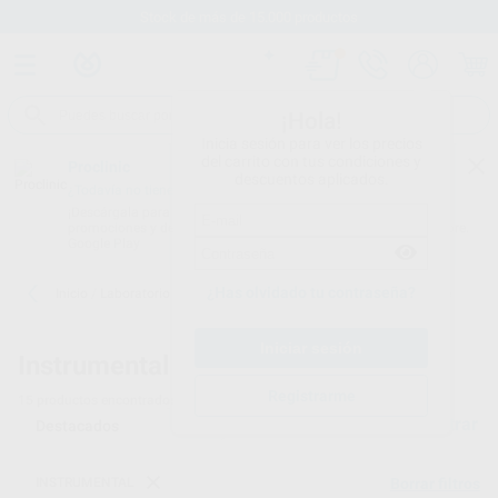
Stock de más de 15.000 productos
¡Hola!
Inicia sesión para ver los precios
del carrito con tus condiciones y
Proclinic
descuentos aplicados.
¿Todavía no tienes nuestra App?
¡Descárgala para ser siempre el primero en conocer nuestras
promociones y descuentos! Disponible en Google Play o App Store.
Google Play
¿Has olvidado tu contraseña?
Inicio
/
Laboratorio
/
Instrumental
/
Bandejas y cajas de transporte
Instrumental -
Bandejas y cajas de transporte
Registrarme
15
productos encontrados
Filtrar
INSTRUMENTAL
Borrar filtros