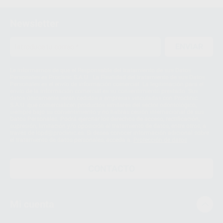
1
Newsletter
ENVIAR
Le informamos de que el Responsable del tratamiento de sus Datos
Personales es Proclinic S.A.U.. La Finalidad del tratamiento de sus Datos
Personales es el envío de información comercial. La legitimación para el
envío de la información comercial es su consentimiento prestado. Sus
datos únicamente serán cedidos a empresas vinculadas con Proclinic
S.A.U. que comercialicen productos similares del sector odontológico,
siempre bajo su consentimiento y no habrás cesión internacional de sus
Datos Personales. Podrá ejercitar los derechos de acceso, rectificación,
supresión, limitación y/o oposición al tratamiento de datos, entre otros, a
través de lopd@proclinic.es. Si desea conocer información adicional sobre
el tratamiento de datos personales, acceda a:
Protección de datos
CONTACTO
Mi cuenta