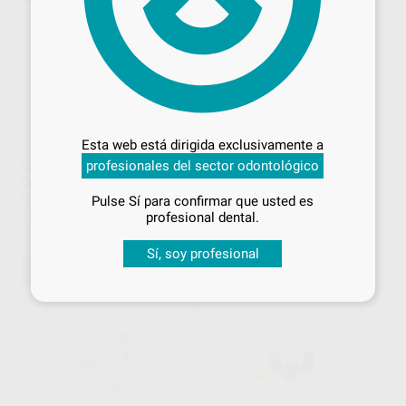
Desbloquea todas tus ventajas
Inicia sesión
para disfrutar de todos
Esta web está dirigida exclusivamente a
tus
descuentos y condiciones
profesionales del sector odontológico
CAJAS DE TRANSPORTE
CAJA CON MEMBRANA
especiales
CON ESPUMA GRANDES
60X100X22MM
MESTRA
|
Ref. H11019
MESTRA
|
Ref. H11015
Pulse Sí para confirmar que usted es
¡Iniciar sesión!
profesional dental.
14
48
,82
€
,36
€
-
+
-
+
Sí, soy profesional
AÑADIR
AÑADIR