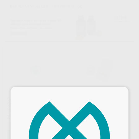
BANDEJAS Y CAJAS DE TRANSPORTE
×
CAJAS DE TRANSPORTE
CAJA TRANSPORTE CON
CON ESPUMA PEQUEÑAS
MEMBRANA
MESTRA
|
Ref. H11018
MESTRA
|
Ref. H10022
21
16
,25
€
,59
€
-
+
-
+
AÑADIR
AÑADIR