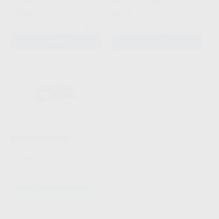
MESTRA
|
Ref. H80007
MESTRA
|
Ref. H80001
37
6
,04
€
,62
€
-
+
-
+
AÑADIR
AÑADIR
BANDEJAS LORAN
LORAN
|
Ref. Grupo
12
,35
€
SELECCIONAR REFERENCIA