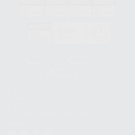
GA-2008/0342
SST-0118/2023
ER-0120/1997
GS-0001/2017
HCO-0060/2023
Clínica
Laboratorio
900 393 939
900 800 880
Whatsapp
665 533 087
Los servicios de WhatsApp Business son proporcionados por WhatsApp
Ireland Limited (WhatsApp Ireland). La información que controla WhatsApp
Ireland puede ser transferida a WhatsApp LLC y a Facebook Inc.. Dicha
Transferencia Internacional de Datos ofrece garantías adecuadas al
basarse en la Cláusula Contractual Tipo para la transferencia de datos
personales a terceros países. Puede ampliar la información en el siguiente
enlace:
WhatsApp Business Data Transfer Addendum
.
Síguenos