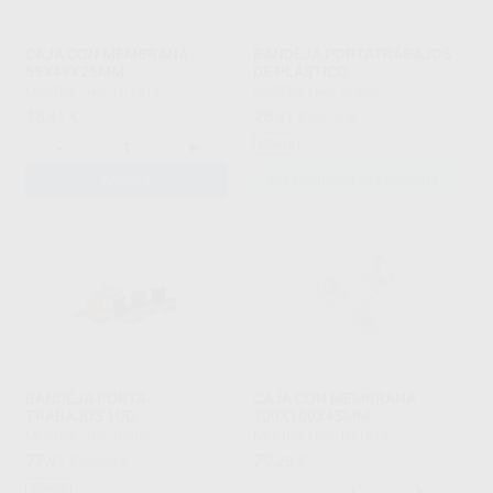
CAJA CON MEMBRANA
BANDEJA PORTATRABAJOS
55X49X25MM
DE PLÁSTICO
MESTRA
|
Ref. H11017
MESTRA
|
Ref. Grupo
18
26
,41
€
,81
€
32,72 €
Oferta
-
+
AÑADIR
SELECCIONAR REFERENCIA
BANDEJA PORTA-
CAJA CON MEMBRANA
TRABAJOS 1UD.
100X100X45MM
MESTRA
|
Ref. Grupo
MESTRA
|
Ref. H11016
77
79
,91
€
95,08 €
,29
€
Oferta
-
+