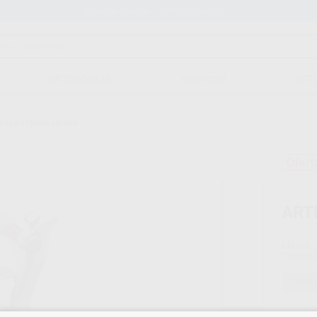
Stock de más de 15.000 productos
ORTODONCIA
CAD/CAM
EST
 BALANCEADO LIGERO
Ofert
ART
Marca
Conteni
Oferta