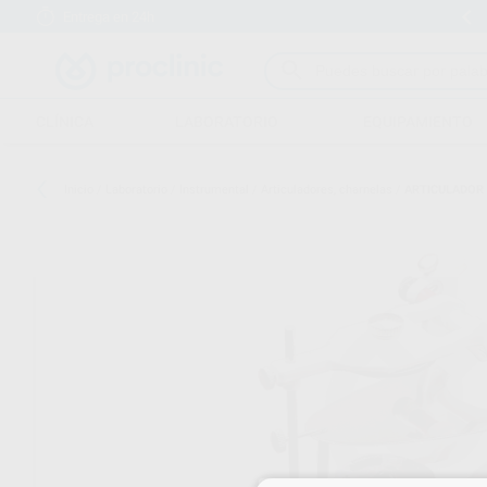
Entrega en 24h
15 días para cambiar de opinión
CLÍNICA
LABORATORIO
EQUIPAMIENTO
Inicio
/
Laboratorio
/
Instrumental
/
Articuladores, charnelas
/
ARTICULADOR