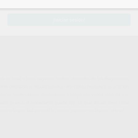
sesión
para disfrutar de todos tus
descuentos y condiciones esp
¡Iniciar sesión!
s en base a unos registros medios obtenidos de los diagnósticos
rmiten desplazar al maxilarsuperior retornando después a su posición
luminio desmontables que permiten trabajar con varios modelos a la
están prietos el movimiento queda fijo. La guía incisal tiene unas
ntral la que deja paralelo al maxilar superior con el plano oclusal.