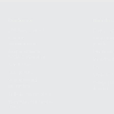
Conócenos
Guía de 
¿Quiénes somos?
Cómo com
Nuestros
Seguimien
compromisos
pedido
Responsabilidad
Devolucio
Social Corporativa
Métodos d
Canal ético
Envío
Código ético
Símbolos 
Sostenibilidad
Compra rá
energética
dientes
Trabaja con nosotros
Preguntas Frecuentes
(FAQ)