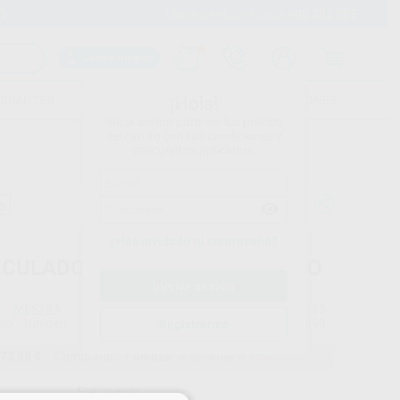
900 393 939
Envíos gratuitos desde 110€
Llama GRATIS a Clínica
Carrito mágico
UDIANTES
FOLLETOS
FORMACIONES
¡Hola!
Inicia sesión para ver los precios
del carrito con tus condiciones y
descuentos aplicados.
a
¿Has olvidado tu contraseña?
ICULADOR BALANCEADO LIGERO
MESTRA
Ref. Proclinic
H11125
do
1unidad
Ref. fabricante
010090
Registrarme
73,08 €
Comprando
1 unidad
te ahorras el
15%
Precio web