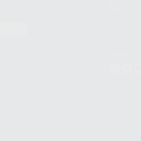
Clínica
900 393 9
Los servicios de W
(WhatsApp Ireland)
EN
WhatsApp LLC y a F
E
garantías adecuadas
datos personales a 
WhatsApp Busines
Síguenos