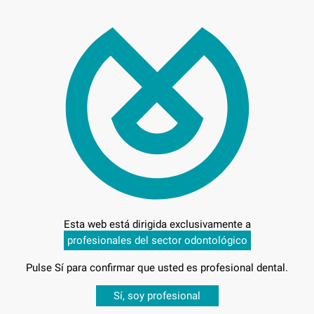
85,
Preci
C
L
Esta web está dirigida exclusivamente a
profesionales del sector odontológico
Entrega en 24h
Pulse Sí para confirmar que usted es profesional dental.
Desbloquea todas tus ventajas
Sí, soy profesional