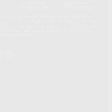
Laboratorio
Whatsapp
39
900 800 880
665 533 087
hatsApp Business son proporcionados por WhatsApp Ireland Limited
. La información que controla WhatsApp Ireland puede ser transferida a
acebook Inc.. Dicha Transferencia Internacional de Datos ofrece
 al basarse en la Cláusula Contractual Tipo para la transferencia de
terceros países. Puede ampliar la información en el siguiente enlace:
s Data Transfer Addendum
.