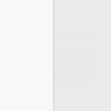
×
-15%
¡Mejor oferta!
73
,08
€
86 €
o con IVA incluido 88,43 €
¡Solicita más información!
ontáctanos para recibir asesoramiento técnico y/o una
oferta personalizada.
solicitar oferta
lamar al
900 800 880
15 días para cambiar de opinión salvo anestesias