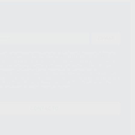
ENVIAR
ue el Responsable del tratamiento de sus Datos Personales es Proclinic
d del tratamiento de sus Datos Personales es el envío de información
imación para el envío de la información comercial es su consentimiento
s únicamente serán cedidos a empresas vinculadas con Proclinic S.A.U.
roductos similares del sector odontológico, siempre bajo su
 habrás cesión internacional de sus Datos Personales. Podrá ejercitar los
 rectificación, supresión, limitación y/o oposición al tratamiento de datos,
és de lopd@proclinic.es. Si desea conocer información adicional sobre el
os personales, acceda a:
Protección de datos
CONTACTO