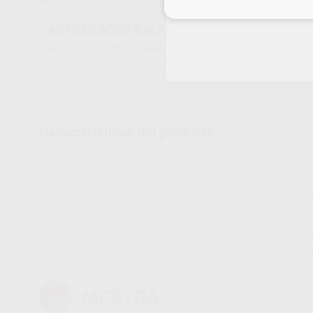
Inicia 
ARTICULADOR BALANCEADO LIGERO
H11125
010090
Ref. Proclinic
Ref. fabricante
Características del producto
Proclinic informa:
El articulador MESTRA reproduce los movimientos mandibulare
clínicos. Los muelles instalados por encima de los cóndilos pe
original. El articulador MESTRA está equipado con bases de a
vez y facilitar su encerado. Cuando los tornillos condilares 
muescas pintadas en rojo que orientan el paralelismo siendo la ce