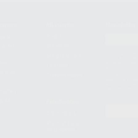
compra
Mi cuenta
Newsletter
prar
Registro
to del
Mis listas
Le informamos de q
Mis productos
S.A.U.. La Finalida
nes
comercial. La legit
Facturas
prestado. Sus dato
e pago
que comercialicen p
Compra rápida
consentimiento y no
derechos de acceso,
entre otros, a trav
tratamiento de dat
legales
pida
Estudiantes
Odontobook
Material para
estudiantes