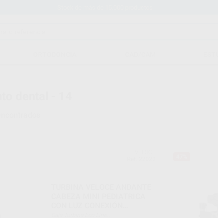
Stock de más de 15.000 productos
ORTODONCIA
CAD/CAM
EST
to dental - 14
encontrados
VELOCE
47%
Ref. 22022
TURBINA VELOCE ANDANTE
CABEZA MINI PEDIATRICA
CON LUZ CONEXIÓN
MULTIFLEX
Caja Turbina Eco Line