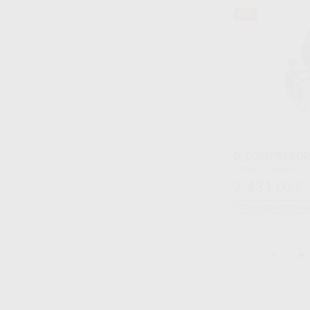
47%
D_COMPRESOR 
Envase 1 unidad
2.431
,00
€
4
Sin descuentos 
-
+