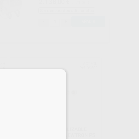
2.138
,00
€
4.071,00 €
Sin descuentos adicionales
-
+
AÑADIR
&H
ACTEON
514
Ref. 89608
×
PIEZA DE MANO ESTERILIZABLE
NEWTRON SLIM PARA NEWTRON P5