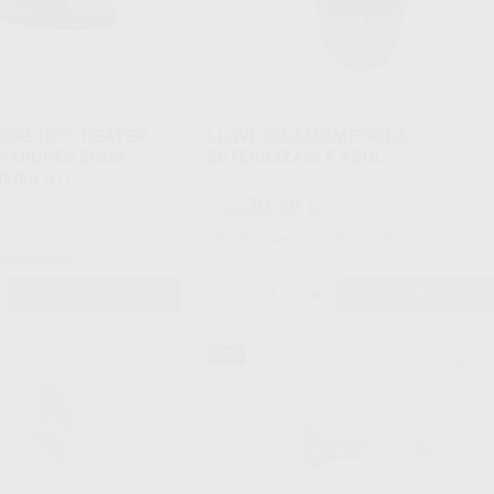
ORE (KIT: HEATER
LLAVE DINAMOMÉTRICA
URADORES ENDO
ESTERILIZABLE AZUL
FIER (I))
Envase 1 unidad
20
,40
€
40,80 €
Desde
30)
16 €
Sin descuentos adicionales
adicionales
-
+
AÑADIR
AÑADIR
MOCOM
K
40%
Ref. 89300
Ref. 94