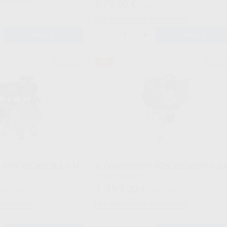
579
,00
€
804,00 €
Sin descuentos adicionales
-
+
AÑADIR
AÑADIR
D_DEVICES
D_DEVI
49%
Ref. 36819
Ref. 36
CON SECADOR 2-3 M
D_COMPRESOR CON SECADOR 1-2 
Envase 1 unidad
1.499
,00
€
.071,00 €
2.921,00 €
adicionales
Sin descuentos adicionales