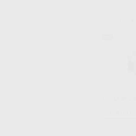
D_DEVICES
(213)
112 EMERGENCIAS
(4)
-
+
ACCUTRON
(4)
ACTEON
(199)
47%
AIRPLASMA
(3)
AIRTÈCNICS
(2)
AMCOR
(1)
AREA MEDICA
(2)
B&L BIOTECH
(7)
Ver más
D_COMPRESOR 
Envase 1 unidad
2.138
,00
€
4
Sin descuentos 