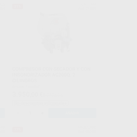
CES
CATTANI
31%
854
Ref. 21809
COMPRESOR CON SECADOR Y CON
INSONORIZADOR AC200Q. 2
CILINDROS
Envase 1 unidad
3.950
,00
€
5.747,62 €
Sin descuentos adicionales
-
+
AÑADIR
ANI
PROCLINIC
77%
808
Ref. 95100