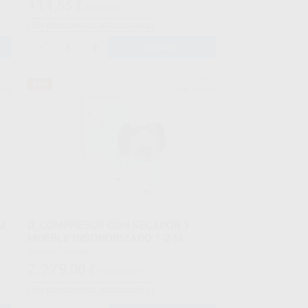
111
,55
€
234,00 €
Sin descuentos adicionales
-
+
AÑADIR
CES
D_DEVICES
48%
849
Ref. 36850
M
D_COMPRESOR CON SECADOR Y
MUEBLE INSONORIZADO 1-2 M
Envase 1 unidad
2.279
,00
€
4.373,00 €
Sin descuentos adicionales