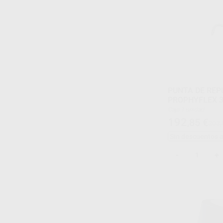
PUNTA DE REP
PROPHYFLEX 
Caja 1 unidad.
192
,85
€
203,
Sin descuentos 
-
+