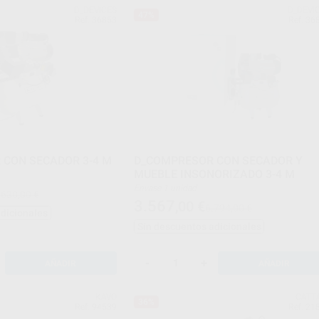
D_DEVICES
D_DEVI
47%
Ref. 36853
Ref. 36
CON SECADOR 3-4 M
D_COMPRESOR CON SECADOR Y
MUEBLE INSONORIZADO 3-4 M
Envase 1 unidad
.630,00 €
3.567
,00
€
6.794,00 €
adicionales
Sin descuentos adicionales
-
+
AÑADIR
AÑADIR
KAVO
CATT
36%
Ref. 94539
Ref. 21