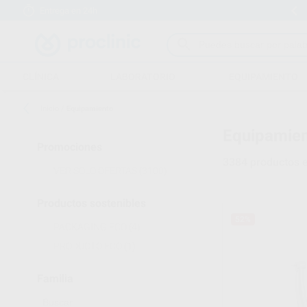
Entrega en 24h
15 días para cambiar de opinión
CLÍNICA
LABORATORIO
EQUIPAMIENTO
Inicio
/
Equipamiento
Equipamien
Promociones
3384
productos 
VER SOLO OFERTAS
(3100)
Productos sostenibles
52%
PACKAGING ECO
(4)
PRODUCTO ECO
(1)
Familia