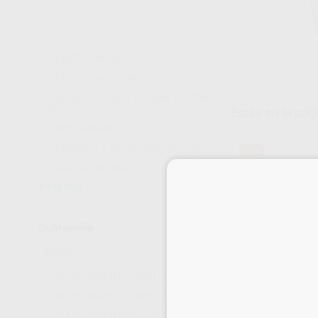
CIRUGÍA E IMPLANTES
(529)
DIAGNÓSTICO
(4)
EMERGENCIAS Y RCP
(55)
ENDODONCIA
(241)
ESTERILIZACIÓN Y DESINFECCIÓN
(287)
Estás en la pág
ESTUDIANTES
(47)
ESTÉTICA Y RESTAURACIÓN
(232)
52%
IMAGEN DIGITAL
(107)
Ver más
Subfamilia
ACOPLAMIENTOS CON LUZ
(20)
TURBINA VEL
ACOPLAMIENTOS SIN LUZ
(13)
MINI PEDIATR
ACOPLAMIENTOS. ACCESORIOS.