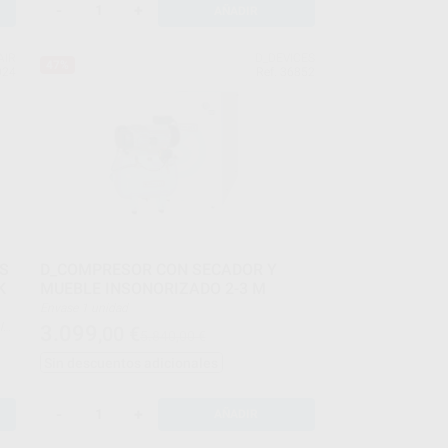
-
+
AÑADIR
AIR
D_DEVICES
47%
024
Ref. 36852
MS
D_COMPRESOR CON SECADOR Y
K
MUEBLE INSONORIZADO 2-3 M
Envase 1 unidad
3.099
,00
€
5.840,00 €
e
Sin descuentos adicionales
-
+
AÑADIR