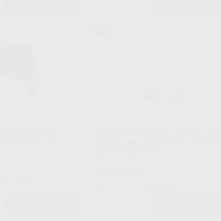
-
+
AÑADIR
AÑADIR
D_DEVICES
BIEN-
32%
Ref. 36851
Ref. 64
 CON SECADOR Y
PACK CHIROPRO 3RD + CA 20:1 L 
ORIZADO 2-2 M
+ PEDAL INALÁMBRICO + TRIOPAC
MANTENIMIENTO
Envase *1 Consola Chiropro 3RD *1 Contra-ángulo
.966,00 €
CA 20:1L MS *1 Pedal inalámbrico *1 Triopack d
3.649
,00
€
5.396,43 €
mantenimiento
adicionales
Sin descuentos adicionales
-
+
AÑADIR
AÑADIR