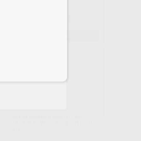
ER
Envase Sin luz. Slim.
540
,00
€
720,30 €
Sin descuentos adicionales
-
+
AÑADIR
SK
VELOCE
52%
288
Ref. 21984
eciales
ACOPLAMIENTO RAPIDO TIPO
MULTIFLEX VELOCE ANDANTE SIN
LUZ
Caja 1 unidad