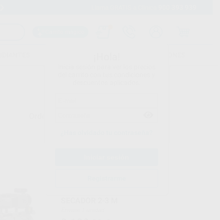
900 393 939
Envíos gratuitos desde 110€
Llama GRATIS a Clínica
Carrito mágico
UDIANTES
FOLLETOS
FORMACIONES
¡Hola!
Inicia sesión para ver los precios
del carrito con tus condiciones y
descuentos aplicados.
Ordenar por
¿Has olvidado tu contraseña?
D_DEVICES
Ref. 36819
Registrarme
D_COMPRESOR CON
SECADOR 2-3 M
Envase 1 unidad