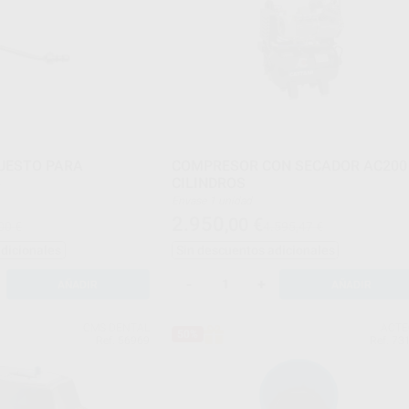
UESTO PARA
COMPRESOR CON SECADOR AC200
3
CILINDROS
Envase 1 unidad
2.950
,00
€
00 €
4.595,47 €
adicionales
Sin descuentos adicionales
-
+
AÑADIR
AÑADIR
CMS DENTAL
ACT
50%
Ref. 56969
Ref. 73