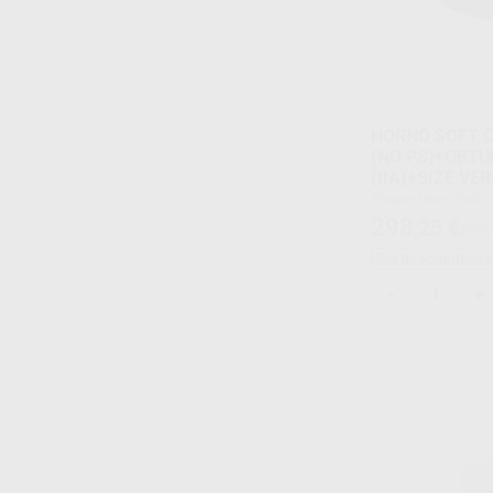
HORNO SOFT C
(NO PS)+OBT
(IIA)+SIZE VERI
Envase Horno Soft Core Negro, 18 obturadores (3
cajas x 6, nº 20, 25, 
298
,25
€
313,
Sin descuentos 
-
+