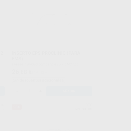
 2
INSERTO EPS PROCLINIC (PARA
EMS)
Envase 1 unidad compatible con: EMS tipo:
aleación de titanio periodontal
26
,88
€
116,00 €
Sin descuentos adicionales
-
+
AÑADIR
EON
DTE
93%
137
Ref. 80106