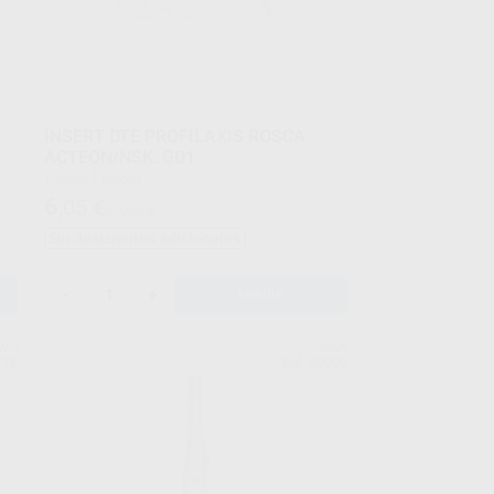
INSERT DTE PROFILAXIS ROSCA
ACTEON/NSK. GD1
Envase 1 unidad
6
,05
€
89,00 €
Sin descuentos adicionales
-
+
AÑADIR
AVO
W&H
276
Ref. 89999