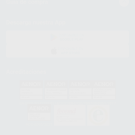
Guía de compra
Descarga nuestra App
DISPONIBLE EN
GOOGLE PLAY
DISPONIBLE EN
APP STORE
Acreditaciones
GA-2008/0342
SST-0118/2023
ER-0120/1997
GS-0001/2017
HCO-0060/2023