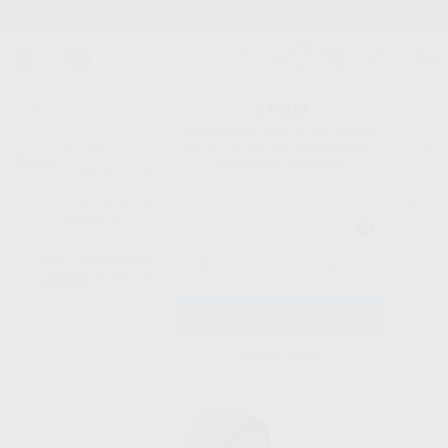
Stock de más de 15.000 productos
¡Hola!
Inicia sesión para ver los precios
del carrito con tus condiciones y
Proclinic
descuentos aplicados.
¿Todavía no tienes nuestra App?
¡Descárgala para ser siempre el primero en conocer nuestras
promociones y descuentos! Disponible en Google Play o App Store.
Google Play
Inicio
/
Equipamiento
/
Cirugía e implantes
/
Micromotor de
¿Has olvidado tu contraseña?
implantes.accesorios
/
CLIP DEL TUBO DE SPRAY NEGRO SIN TUBO
EXTERNO
Registrarme