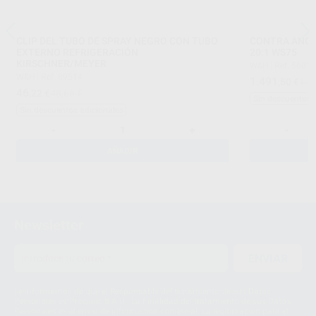
CLIP DEL TUBO DE SPRAY NEGRO CON TUBO
CONTRA ANGU
EXTERNO REFRIGERACIÓN
20:1 WS75
KIRSCHNER/MEYER
W&H
|
Ref. 5601
W&H
|
Ref. 89514
1.491
,50
€
1.5
46
,22
€
48,66 €
Sin descuentos 
Sin descuentos adicionales
-
+
-
AÑADIR
Newsletter
ENVIAR
Le informamos de que el Responsable del tratamiento de sus Datos
Personales es Proclinic S.A.U.. La Finalidad del tratamiento de sus Datos
Personales es el envío de información comercial. La legitimación para el