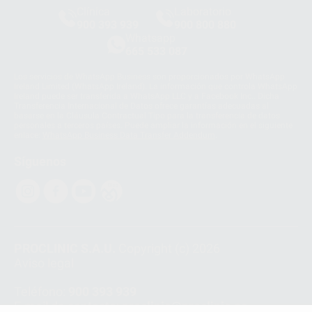
Clínica
Laboratorio
900 393 939
900 800 880
Whatsapp
665 533 087
Los servicios de WhatsApp Business son proporcionados por WhatsApp
Ireland Limited (WhatsApp Ireland). La información que controla WhatsApp
Ireland puede ser transferida a WhatsApp LLC y a Facebook Inc.. Dicha
Transferencia Internacional de Datos ofrece garantías adecuadas al
basarse en la Cláusula Contractual Tipo para la transferencia de datos
personales a terceros países. Puede ampliar la información en el siguiente
enlace:
WhatsApp Business Data Transfer Addendum
.
Síguenos
PROCLINIC S.A.U.
Copyright (c) 2026
Aviso legal
Teléfono:
900 393 939
E-mail de contacto:
proclinic@proclinic.es